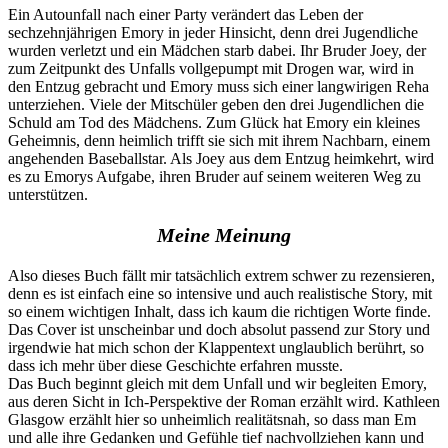
Ein Autounfall nach einer Party verändert das Leben der
sechzehnjährigen Emory in jeder Hinsicht, denn drei Jugendliche
wurden verletzt und ein Mädchen starb dabei. Ihr Bruder Joey, der
zum Zeitpunkt des Unfalls vollgepumpt mit Drogen war, wird in
den Entzug gebracht und Emory muss sich einer langwirigen Reha
unterziehen. Viele der Mitschüler geben den drei Jugendlichen die
Schuld am Tod des Mädchens. Zum Glück hat Emory ein kleines
Geheimnis, denn heimlich trifft sie sich mit ihrem Nachbarn, einem
angehenden Baseballstar. Als Joey aus dem Entzug heimkehrt, wird
es zu Emorys Aufgabe, ihren Bruder auf seinem weiteren Weg zu
unterstützen.
Meine Meinung
Also dieses Buch fällt mir tatsächlich extrem schwer zu rezensieren,
denn es ist einfach eine so intensive und auch realistische Story, mit
so einem wichtigen Inhalt, dass ich kaum die richtigen Worte finde.
Das Cover ist unscheinbar und doch absolut passend zur Story und
irgendwie hat mich schon der Klappentext unglaublich berührt, so
dass ich mehr über diese Geschichte erfahren musste.
Das Buch beginnt gleich mit dem Unfall und wir begleiten Emory,
aus deren Sicht in Ich-Perspektive der Roman erzählt wird. Kathleen
Glasgow erzählt hier so unheimlich realitätsnah, so dass man Em
und alle ihre Gedanken und Gefühle tief nachvollziehen kann und