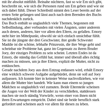
mit ihr absolut mitfühlt. Beinahe nüchtern, fast so wie Em sich gibt,
beschreibt sie, wie sich die Personen rund um Em geben und wie sie
sich dabei fühlt. Dieser Schreibstil nimmt den Leser bereits auf der
ersten Seite gefangen und lässt auch nach dem Beenden des Buchs
nachdenklich zurück.
Das Buch enthält so unglaublich viele Themen, begonnen mit
Selbstfindung, aber verbunden mit vielen Ängsten, unter anderem
auch denen, anderen, hier vor allem den Eltern, zu gefallen. Emory
steht hier im Mittelpunkt, obwohl sie sich einfach unsichtbar fühlt.
Sie ist die jüngste der drei Geschwister, ihre große Schwester
Maddie ist die schöne, lebhafte Prinzessin, die ihre Wege geht und
scheinbar nie Probleme hat, ganz im Gegensatz zu ihrem Bruder
Joey, der einziges Problem zu sein scheint. Letzten Endes ist da
Emory, die ständig das Gefühl hat, immer und überall alles richtig
machen zu müssen, um ja ihre Eltern, explizit die Mutter, nicht zu
enttäuschen.
Gerade nachdem Joey aus dem Entzug entlassen wird, erhält Emory
eine wirklich schwere Aufgabe aufgebürdet, denn sie soll auf Joey
aufpassen. Ich konnte hier in keinster Weise nachvollziehen, wie vor
allem die Mutter hier handelt. Wie kann man einem so jungen
Mädchen so unglaublich viel zumuten. Beide Elternteile scheinen
die Augen vor der Welt der Kinder zu verschließen, stattdessen
machen sie noch ständig Vorwürfe, wenn einer von ihnen nicht
ihren Erwartungen entspricht. Dabei sind sie beide beruflich stark
gefordert und scheinen auch vor allem für diesen zu leben.