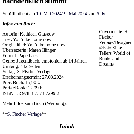
nachdenklich stimmt
Veröffentlicht am
19. Mai 2024
19. Mai 2024
von
Silly
Infos zum Buch:
Coverrechte: S.
AutorIn: Kathleen Glasgow
Fischer
Titel: You’d be home now
Verlage/Designer
Originaltitel: You’d be home now
©Foto Silke
Übersetzerin: Maren Illinger
Tellers||World of
Format: Paperback
Books and
Genre: Jugendbuch, empfohlen ab 14 Jahren
Dreams
Umfang: 432 Seiten
Verlag: S. Fischer Verlage
Erscheinungstermin: 27.03.2024
Preis Buch: 15,90 €
Preis eBook: 12,99 €
ISBN-13: ‎978-3-7373-7299-2
Mehr Infos zum Buch (Werbung):
**
S. Fischer Verlage
**
Inhalt