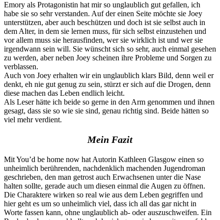
Emory als Protagonistin hat mir so unglaublich gut gefallen, ich
habe sie so sehr verstanden. Auf der einen Seite möchte sie Joey
unterstützen, aber auch beschützen und doch ist sie selbst auch in
dem Alter, in dem sie lernen muss, für sich selbst einzustehen und
vor allem muss sie herausfinden, wer sie wirklich ist und wer sie
irgendwann sein will. Sie wünscht sich so sehr, auch einmal gesehen
zu werden, aber neben Joey scheinen ihre Probleme und Sorgen zu
verblassen.
Auch von Joey erhalten wir ein unglaublich klars Bild, denn weil er
denkt, eh nie gut genug zu sein, stürzt er sich auf die Drogen, denn
diese machen das Leben endlich leicht.
Als Leser hätte ich beide so gerne in den Arm genommen und ihnen
gesagt, dass sie so wie sie sind, genau richtig sind. Beide hätten so
viel mehr verdient.
Mein Fazit
Mit You’d be home now hat Autorin Kathleen Glasgow einen so
unheimlich berührenden, nachdenklich machenden Jugendroman
geschrieben, den man getrost auch Erwachsenen unter die Nase
halten sollte, gerade auch um diesen einmal die Augen zu öffnen.
Die Charaktere wirken so real wie aus dem Leben gegriffen und
hier geht es um so unheimlich viel, dass ich all das gar nicht in
Worte fassen kann, ohne unglaublich ab- oder auszuschweifen. Ein