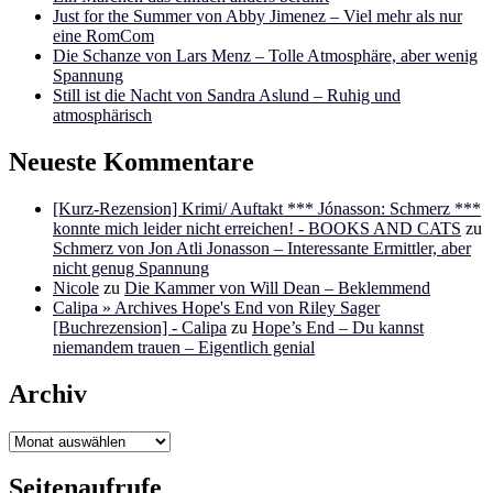
Just for the Summer von Abby Jimenez – Viel mehr als nur
eine RomCom
Die Schanze von Lars Menz – Tolle Atmosphäre, aber wenig
Spannung
Still ist die Nacht von Sandra Aslund – Ruhig und
atmosphärisch
Neueste Kommentare
[Kurz-Rezension] Krimi/ Auftakt *** Jónasson: Schmerz ***
konnte mich leider nicht erreichen! - BOOKS AND CATS
zu
Schmerz von Jon Atli Jonasson – Interessante Ermittler, aber
nicht genug Spannung
Nicole
zu
Die Kammer von Will Dean – Beklemmend
Calipa » Archives Hope's End von Riley Sager
[Buchrezension] - Calipa
zu
Hope’s End – Du kannst
niemandem trauen – Eigentlich genial
Archiv
Archiv
Seitenaufrufe