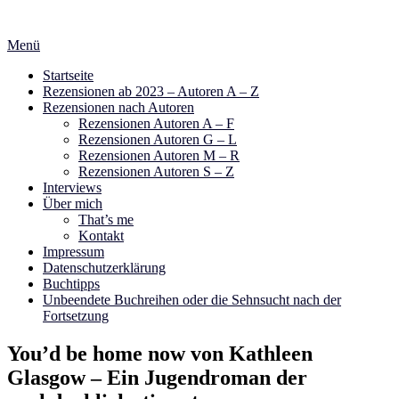
Zum
Inhalt
Menü
springen
Startseite
Rezensionen ab 2023 – Autoren A – Z
Rezensionen nach Autoren
Rezensionen Autoren A – F
Rezensionen Autoren G – L
Rezensionen Autoren M – R
Rezensionen Autoren S – Z
Interviews
Über mich
That’s me
Kontakt
Impressum
Datenschutzerklärung
Buchtipps
Unbeendete Buchreihen oder die Sehnsucht nach der
Fortsetzung
You’d be home now von Kathleen
Glasgow – Ein Jugendroman der