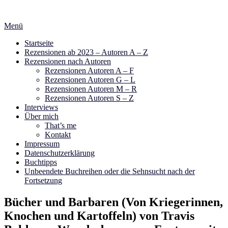
Zum
Inhalt
Menü
springen
Startseite
Rezensionen ab 2023 – Autoren A – Z
Rezensionen nach Autoren
Rezensionen Autoren A – F
Rezensionen Autoren G – L
Rezensionen Autoren M – R
Rezensionen Autoren S – Z
Interviews
Über mich
That’s me
Kontakt
Impressum
Datenschutzerklärung
Buchtipps
Unbeendete Buchreihen oder die Sehnsucht nach der
Fortsetzung
Bücher und Barbaren (Von Kriegerinnen,
Knochen und Kartoffeln) von Travis