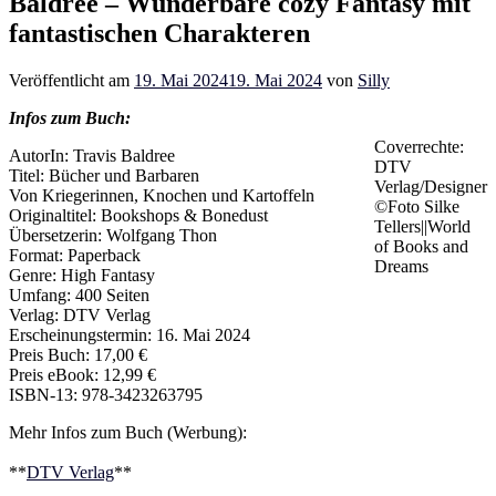
Baldree – Wunderbare cozy Fantasy mit
fantastischen Charakteren
Veröffentlicht am
19. Mai 2024
19. Mai 2024
von
Silly
Infos zum Buch:
Coverrechte:
AutorIn: Travis Baldree
DTV
Titel: Bücher und Barbaren
Verlag/Designer
Von Kriegerinnen, Knochen und Kartoffeln
©Foto Silke
Originaltitel: Bookshops & Bonedust
Tellers||World
Übersetzerin: Wolfgang Thon
of Books and
Format: Paperback
Dreams
Genre: High Fantasy
Umfang: 400 Seiten
Verlag: DTV Verlag
Erscheinungstermin: 16. Mai 2024
Preis Buch: 17,00 €
Preis eBook: 12,99 €
ISBN-13: 978-3423263795
Mehr Infos zum Buch (Werbung):
**
DTV Verlag
**