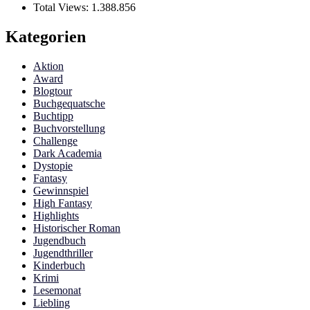
Total Views:
1.388.856
Kategorien
Aktion
Award
Blogtour
Buchgequatsche
Buchtipp
Buchvorstellung
Challenge
Dark Academia
Dystopie
Fantasy
Gewinnspiel
High Fantasy
Highlights
Historischer Roman
Jugendbuch
Jugendthriller
Kinderbuch
Krimi
Lesemonat
Liebling