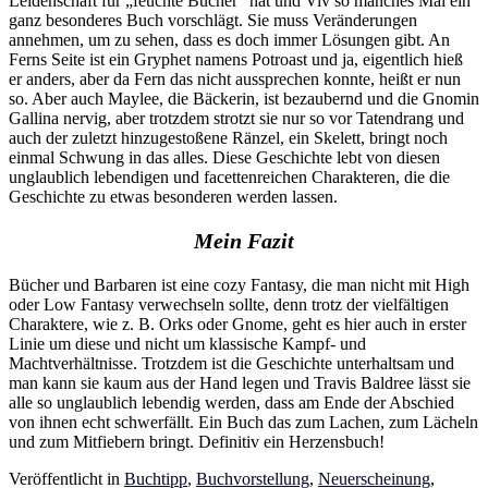
Leidenschaft für „feuchte Bücher“ hat und Viv so manches Mal ein
ganz besonderes Buch vorschlägt. Sie muss Veränderungen
annehmen, um zu sehen, dass es doch immer Lösungen gibt. An
Ferns Seite ist ein Gryphet namens Potroast und ja, eigentlich hieß
er anders, aber da Fern das nicht aussprechen konnte, heißt er nun
so. Aber auch Maylee, die Bäckerin, ist bezaubernd und die Gnomin
Gallina nervig, aber trotzdem strotzt sie nur so vor Tatendrang und
auch der zuletzt hinzugestoßene Ränzel, ein Skelett, bringt noch
einmal Schwung in das alles. Diese Geschichte lebt von diesen
unglaublich lebendigen und facettenreichen Charakteren, die die
Geschichte zu etwas besonderen werden lassen.
Mein Fazit
Bücher und Barbaren ist eine cozy Fantasy, die man nicht mit High
oder Low Fantasy verwechseln sollte, denn trotz der vielfältigen
Charaktere, wie z. B. Orks oder Gnome, geht es hier auch in erster
Linie um diese und nicht um klassische Kampf- und
Machtverhältnisse. Trotzdem ist die Geschichte unterhaltsam und
man kann sie kaum aus der Hand legen und Travis Baldree lässt sie
alle so unglaublich lebendig werden, dass am Ende der Abschied
von ihnen echt schwerfällt. Ein Buch das zum Lachen, zum Lächeln
und zum Mitfiebern bringt. Definitiv ein Herzensbuch!
Veröffentlicht in
Buchtipp
,
Buchvorstellung
,
Neuerscheinung
,