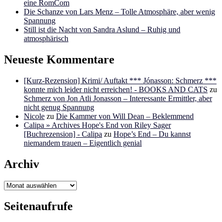
eine RomCom
Die Schanze von Lars Menz – Tolle Atmosphäre, aber wenig
Spannung
Still ist die Nacht von Sandra Aslund – Ruhig und
atmosphärisch
Neueste Kommentare
[Kurz-Rezension] Krimi/ Auftakt *** Jónasson: Schmerz ***
konnte mich leider nicht erreichen! - BOOKS AND CATS
zu
Schmerz von Jon Atli Jonasson – Interessante Ermittler, aber
nicht genug Spannung
Nicole
zu
Die Kammer von Will Dean – Beklemmend
Calipa » Archives Hope's End von Riley Sager
[Buchrezension] - Calipa
zu
Hope’s End – Du kannst
niemandem trauen – Eigentlich genial
Archiv
Archiv
Seitenaufrufe