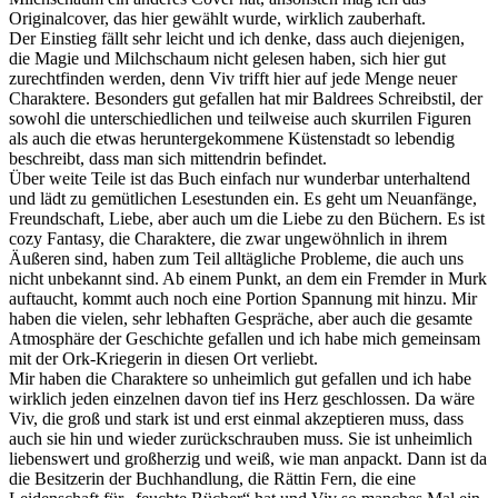
Originalcover, das hier gewählt wurde, wirklich zauberhaft.
Der Einstieg fällt sehr leicht und ich denke, dass auch diejenigen,
die Magie und Milchschaum nicht gelesen haben, sich hier gut
zurechtfinden werden, denn Viv trifft hier auf jede Menge neuer
Charaktere. Besonders gut gefallen hat mir Baldrees Schreibstil, der
sowohl die unterschiedlichen und teilweise auch skurrilen Figuren
als auch die etwas heruntergekommene Küstenstadt so lebendig
beschreibt, dass man sich mittendrin befindet.
Über weite Teile ist das Buch einfach nur wunderbar unterhaltend
und lädt zu gemütlichen Lesestunden ein. Es geht um Neuanfänge,
Freundschaft, Liebe, aber auch um die Liebe zu den Büchern. Es ist
cozy Fantasy, die Charaktere, die zwar ungewöhnlich in ihrem
Äußeren sind, haben zum Teil alltägliche Probleme, die auch uns
nicht unbekannt sind. Ab einem Punkt, an dem ein Fremder in Murk
auftaucht, kommt auch noch eine Portion Spannung mit hinzu. Mir
haben die vielen, sehr lebhaften Gespräche, aber auch die gesamte
Atmosphäre der Geschichte gefallen und ich habe mich gemeinsam
mit der Ork-Kriegerin in diesen Ort verliebt.
Mir haben die Charaktere so unheimlich gut gefallen und ich habe
wirklich jeden einzelnen davon tief ins Herz geschlossen. Da wäre
Viv, die groß und stark ist und erst einmal akzeptieren muss, dass
auch sie hin und wieder zurückschrauben muss. Sie ist unheimlich
liebenswert und großherzig und weiß, wie man anpackt. Dann ist da
die Besitzerin der Buchhandlung, die Rättin Fern, die eine