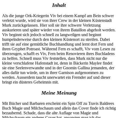
Inhalt
Als die junge Ork-Kriegerin Viv bei einem Kampf am Bein schwer
verletzt wurde, wird sie von ihrer Crew in der kleinen Küstenstadt
Murk zurückgelassen. Hier soll sie ihre schwere Verletzung
auskurieren und später wieder von ihrem Bataillon abgeholt werden.
Viv beginnt sich jedoch schnell zu langweilgen und beginnt
humpelnderweise durch den kleinen Küstenort zu streifen. Dabei
trifft sie auf eine gemütliche Buchhandlung und lernt dort Fern und
ihren Gryphet Potroast. Während Fern es schafft, Viv vom Lesen zu
überzeugen, schafft es Viv, Fern beim Renovieren ihres Buchladens
zu helfen. Schnell muss Viv feststellen, dass Murk nicht nur die
kleine verschlafene Hafenstadt ist, denn in Bäckerin Maylee findet
sie eine Seelenverwandte und in der Gnomin Gallina jemanden, der
alles dafür tun würde, um in ihrer Garnison aufgenommen zu
werden. Ausserdem taucht unerwartet ein Fremder auf und dieser
bringt ein düsteres Geheimnis mit.
Meine Meinung
Mit Bücher und Barbaren erscheint ein Spin Off zu Travis Baldrees
Buch Magie und Milchschaum und allein das Cover finde ich richtig
bezaubernd. Schade, dass die alte Auflage von Magie und
Milchschaum ein anderes Cover hat, ansonsten mag ich das