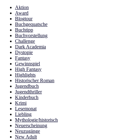
Aktion
Award
Blogtour
Buchgequatsche
Buchtipp
Buchvorstellung
Challenge
Dark Academia
Dystopie
Fantasy
Gewinnspiel
High Fantasy
Highlights
Historischer Roman
Jugendbuch
Jugendthriller
Kinderbuch
Krimi
Lesemonat
Liebling
Mythologie/historisch
Neuerscheinung
Neuzugänge
New Adult