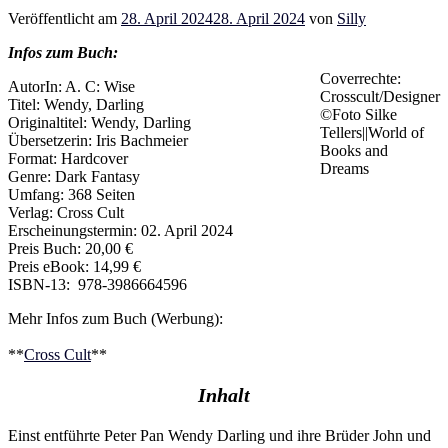
Veröffentlicht am
28. April 2024
28. April 2024
von
Silly
Infos zum Buch:
Coverrechte:
AutorIn: A. C: Wise
Crosscult/Designer
Titel: Wendy, Darling
©Foto Silke
Originaltitel: Wendy, Darling
Tellers||World of
Übersetzerin: Iris Bachmeier
Books and
Format: Hardcover
Dreams
Genre: Dark Fantasy
Umfang: 368 Seiten
Verlag: Cross Cult
Erscheinungstermin: 02. April 2024
Preis Buch: 20,00 €
Preis eBook: 14,99 €
ISBN-13: ‎ 978-3986664596
Mehr Infos zum Buch (Werbung):
**
Cross Cult
**
Inhalt
Einst entführte Peter Pan Wendy Darling und ihre Brüder John und