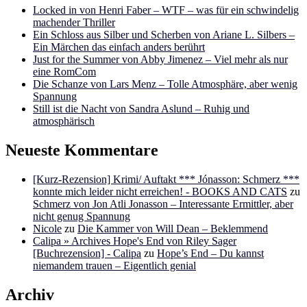
Locked in von Henri Faber – WTF – was für ein schwindelig
machender Thriller
Ein Schloss aus Silber und Scherben von Ariane L. Silbers –
Ein Märchen das einfach anders berührt
Just for the Summer von Abby Jimenez – Viel mehr als nur
eine RomCom
Die Schanze von Lars Menz – Tolle Atmosphäre, aber wenig
Spannung
Still ist die Nacht von Sandra Aslund – Ruhig und
atmosphärisch
Neueste Kommentare
[Kurz-Rezension] Krimi/ Auftakt *** Jónasson: Schmerz ***
konnte mich leider nicht erreichen! - BOOKS AND CATS
zu
Schmerz von Jon Atli Jonasson – Interessante Ermittler, aber
nicht genug Spannung
Nicole
zu
Die Kammer von Will Dean – Beklemmend
Calipa » Archives Hope's End von Riley Sager
[Buchrezension] - Calipa
zu
Hope’s End – Du kannst
niemandem trauen – Eigentlich genial
Archiv