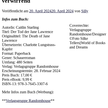
verwirrend
Veröffentlicht am
20. April 2024
20. April 2024
von
Silly
Infos zum Buch:
Coverrechte:
AutorIn: Caitlin Starling
Verlagsgruppe
Titel: Der Tod der Jane Lawrence
Randomhouse/Designer
Originaltitel: The Death of Jane
©Foto Silke
Lawrence
Tellers||World of Books
Übersetzerin: Charlotte Lungstrass-
and Dreams
Kapfer
Format: Paperback
Genre: Schauerroman
Umfang: 480 Seiten
Verlag: Verlagsgruppe Randomhouse
Erscheinungstermin: 28. Februar 2024
Preis Buch: 17,00 €
Preis eBook: 9,99 €
ISBN-13: 978-3-7645-3307-6
Mehr Infos zum Buch (Werbung):
**
Verlagsgruppe Randomhouse
**