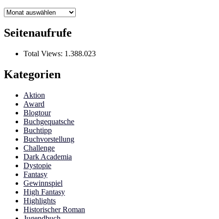
Archiv
Seitenaufrufe
Total Views:
1.388.023
Kategorien
Aktion
Award
Blogtour
Buchgequatsche
Buchtipp
Buchvorstellung
Challenge
Dark Academia
Dystopie
Fantasy
Gewinnspiel
High Fantasy
Highlights
Historischer Roman
Jugendbuch