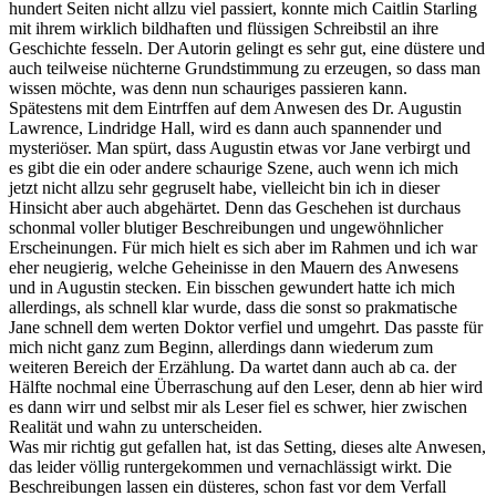
hundert Seiten nicht allzu viel passiert, konnte mich Caitlin Starling
mit ihrem wirklich bildhaften und flüssigen Schreibstil an ihre
Geschichte fesseln. Der Autorin gelingt es sehr gut, eine düstere und
auch teilweise nüchterne Grundstimmung zu erzeugen, so dass man
wissen möchte, was denn nun schauriges passieren kann.
Spätestens mit dem Eintrffen auf dem Anwesen des Dr. Augustin
Lawrence, Lindridge Hall, wird es dann auch spannender und
mysteriöser. Man spürt, dass Augustin etwas vor Jane verbirgt und
es gibt die ein oder andere schaurige Szene, auch wenn ich mich
jetzt nicht allzu sehr gegruselt habe, vielleicht bin ich in dieser
Hinsicht aber auch abgehärtet. Denn das Geschehen ist durchaus
schonmal voller blutiger Beschreibungen und ungewöhnlicher
Erscheinungen. Für mich hielt es sich aber im Rahmen und ich war
eher neugierig, welche Geheinisse in den Mauern des Anwesens
und in Augustin stecken. Ein bisschen gewundert hatte ich mich
allerdings, als schnell klar wurde, dass die sonst so prakmatische
Jane schnell dem werten Doktor verfiel und umgehrt. Das passte für
mich nicht ganz zum Beginn, allerdings dann wiederum zum
weiteren Bereich der Erzählung. Da wartet dann auch ab ca. der
Hälfte nochmal eine Überraschung auf den Leser, denn ab hier wird
es dann wirr und selbst mir als Leser fiel es schwer, hier zwischen
Realität und wahn zu unterscheiden.
Was mir richtig gut gefallen hat, ist das Setting, dieses alte Anwesen,
das leider völlig runtergekommen und vernachlässigt wirkt. Die
Beschreibungen lassen ein düsteres, schon fast vor dem Verfall