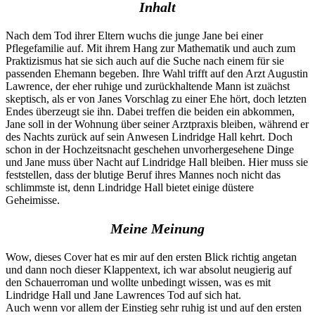
Inhalt
Nach dem Tod ihrer Eltern wuchs die junge Jane bei einer
Pflegefamilie auf. Mit ihrem Hang zur Mathematik und auch zum
Praktizismus hat sie sich auch auf die Suche nach einem für sie
passenden Ehemann begeben. Ihre Wahl trifft auf den Arzt Augustin
Lawrence, der eher ruhige und zurückhaltende Mann ist zuächst
skeptisch, als er von Janes Vorschlag zu einer Ehe hört, doch letzten
Endes überzeugt sie ihn. Dabei treffen die beiden ein abkommen,
Jane soll in der Wohnung über seiner Arztpraxis bleiben, während er
des Nachts zurück auf sein Anwesen Lindridge Hall kehrt. Doch
schon in der Hochzeitsnacht geschehen unvorhergesehene Dinge
und Jane muss über Nacht auf Lindridge Hall bleiben. Hier muss sie
feststellen, dass der blutige Beruf ihres Mannes noch nicht das
schlimmste ist, denn Lindridge Hall bietet einige düstere
Geheimisse.
Meine Meinung
Wow, dieses Cover hat es mir auf den ersten Blick richtig angetan
und dann noch dieser Klappentext, ich war absolut neugierig auf
den Schauerroman und wollte unbedingt wissen, was es mit
Lindridge Hall und Jane Lawrences Tod auf sich hat.
Auch wenn vor allem der Einstieg sehr ruhig ist und auf den ersten