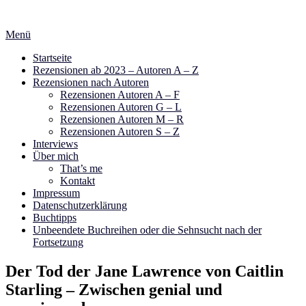
Zum
Inhalt
Menü
springen
Startseite
Rezensionen ab 2023 – Autoren A – Z
Rezensionen nach Autoren
Rezensionen Autoren A – F
Rezensionen Autoren G – L
Rezensionen Autoren M – R
Rezensionen Autoren S – Z
Interviews
Über mich
That’s me
Kontakt
Impressum
Datenschutzerklärung
Buchtipps
Unbeendete Buchreihen oder die Sehnsucht nach der
Fortsetzung
Der Tod der Jane Lawrence von Caitlin
Starling – Zwischen genial und