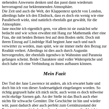
stehenden Anwesens denken und das passt dann wiederum
hervorragend zur beklemmenden Atmosphäre.
Die Zeit und auch die Welt, der Klappentext spricht von London,
allerdings habe ich den EIndruck, dass es doch ein wenig wie eine
Parallelwelt wirkt, sind natürlich ebenfalls gut gewählt, für die
Atmosphäre.
Jane mochte ich eigentlich gern, vor allem ist sie zunächst sehr
bedacht und wie schon erwähnt mit Hang zur Mathematik eher eine
Frau, die mit beiden Beinen fest auf dem Boden steht. Doch mit
ihrem Einzug auf Lindridge Hall beginnt Jane nach und nach
verwirrter zu werden, man spürt, wie sie immer mehr den Bezug zur
Realität verliert. Allerdings ist dies auch durch Augustin
hervorgerufen, der ebenfalls irgendwo in Wahnsinn und Paranoia
gefangen scheint. Beide Charaktere sind voller Widersprüche und
doch habe ich eine Verbindung zu ihnen aufbauen können.
Mein Fazit
Der Tod der Jane Lawrence ist anders, als ich erwartet hatte und
doch bin ich von dieser Andersartigkeit eingefangen worden. So
richtig gegruselt habe ich mich nicht, auch wenn es doch teilweise
recht ekelige Szenen gab. An der Stelle ist das Buch auch eher
nichts für schwache Gemüter. Die Geschichte ist hin und wieder
wirr, passt dadurch aber auch perfekt zum Gemütszustand der