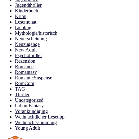
Jugendthriller
Kinderbuch
Krimi
Lesemonat
Liebling
Mythologie/historisch
Neuerscheinung
Neuzugänge
New Adult
Psychothriller
Rezension
Romance
Romantasy
RomanticSuspense
RomCom
TAG
Thriller
Uncategorized
Urban Fantasy
Vorankündigung
Weihnachtlicher Lesetipp
Weihnachtsstimmung
Young Adult