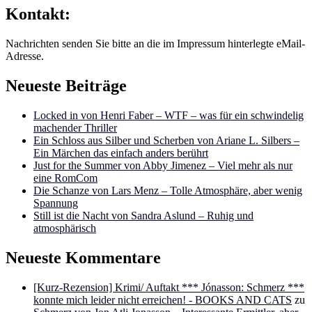
Kontakt:
Nachrichten senden Sie bitte an die im Impressum hinterlegte eMail-
Adresse.
Neueste Beiträge
Locked in von Henri Faber – WTF – was für ein schwindelig
machender Thriller
Ein Schloss aus Silber und Scherben von Ariane L. Silbers –
Ein Märchen das einfach anders berührt
Just for the Summer von Abby Jimenez – Viel mehr als nur
eine RomCom
Die Schanze von Lars Menz – Tolle Atmosphäre, aber wenig
Spannung
Still ist die Nacht von Sandra Aslund – Ruhig und
atmosphärisch
Neueste Kommentare
[Kurz-Rezension] Krimi/ Auftakt *** Jónasson: Schmerz ***
konnte mich leider nicht erreichen! - BOOKS AND CATS
zu