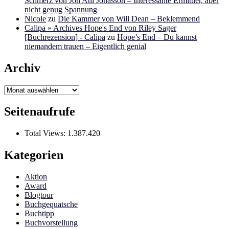
Schmerz von Jon Atli Jonasson – Interessante Ermittler, aber
nicht genug Spannung
Nicole
zu
Die Kammer von Will Dean – Beklemmend
Calipa » Archives Hope's End von Riley Sager
[Buchrezension] - Calipa
zu
Hope’s End – Du kannst
niemandem trauen – Eigentlich genial
Archiv
Archiv
Seitenaufrufe
Total Views:
1.387.420
Kategorien
Aktion
Award
Blogtour
Buchgequatsche
Buchtipp
Buchvorstellung