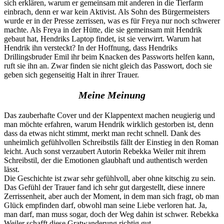
sich erklären, warum er gemeinsam mit anderen in die Tierfarm
einbrach, denn er war kein Aktivist. Als Sohn des Bürgermeisters
wurde er in der Presse zerrissen, was es für Freya nur noch schwerer
machte. Als Freya in der Hütte, die sie gemeinsam mit Hendrik
gebaut hat, Hendriks Laptop findet, ist sie verwirrt. Warum hat
Hendrik ihn versteckt? In der Hoffnung, dass Hendriks
Drillingsbruder Emil ihr beim Knacken des Passworts helfen kann,
ruft sie ihn an. Zwar finden sie nicht gleich das Passwort, doch sie
geben sich gegenseitig Halt in ihrer Trauer.
Meine Meinung
Das zauberhafte Cover und der Klappentext machen neugierig und
man möchte erfahren, warum Hendrik wirklich gestorben ist, denn
dass da etwas nicht stimmt, merkt man recht schnell. Dank des
unheimlich gefühlvollen Schreibstils fällt der Einstieg in den Roman
leicht. Auch sonst verzaubert Autorin Rebekka Weiler mit ihrem
Schreibstil, der die Emotionen glaubhaft und authentisch werden
lässt.
Die Geschichte ist zwar sehr gefühlvoll, aber ohne kitschig zu sein.
Das Gefühl der Trauer fand ich sehr gut dargestellt, diese innere
Zerrissenheit, aber auch der Moment, in dem man sich fragt, ob man
Glück empfinden darf, obwohl man seine Liebe verloren hat. Ja,
man darf, man muss sogar, doch der Weg dahin ist schwer. Rebekka
Weiler schafft diese Gratwanderung richtig gut.