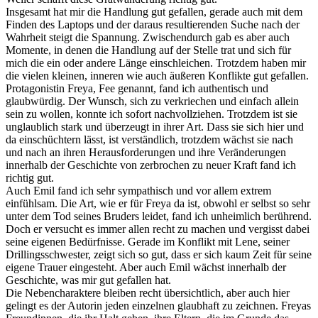
Insgesamt hat mir die Handlung gut gefallen, gerade auch mit dem
Finden des Laptops und der daraus resultierenden Suche nach der
Wahrheit steigt die Spannung. Zwischendurch gab es aber auch
Momente, in denen die Handlung auf der Stelle trat und sich für
mich die ein oder andere Länge einschleichen. Trotzdem haben mir
die vielen kleinen, inneren wie auch äußeren Konflikte gut gefallen.
Protagonistin Freya, Fee genannt, fand ich authentisch und
glaubwürdig. Der Wunsch, sich zu verkriechen und einfach allein
sein zu wollen, konnte ich sofort nachvollziehen. Trotzdem ist sie
unglaublich stark und überzeugt in ihrer Art. Dass sie sich hier und
da einschüchtern lässt, ist verständlich, trotzdem wächst sie nach
und nach an ihren Herausforderungen und ihre Veränderungen
innerhalb der Geschichte von zerbrochen zu neuer Kraft fand ich
richtig gut.
Auch Emil fand ich sehr sympathisch und vor allem extrem
einfühlsam. Die Art, wie er für Freya da ist, obwohl er selbst so sehr
unter dem Tod seines Bruders leidet, fand ich unheimlich berührend.
Doch er versucht es immer allen recht zu machen und vergisst dabei
seine eigenen Bedürfnisse. Gerade im Konflikt mit Lene, seiner
Drillingsschwester, zeigt sich so gut, dass er sich kaum Zeit für seine
eigene Trauer eingesteht. Aber auch Emil wächst innerhalb der
Geschichte, was mir gut gefallen hat.
Die Nebencharaktere bleiben recht übersichtlich, aber auch hier
gelingt es der Autorin jeden einzelnen glaubhaft zu zeichnen. Freyas