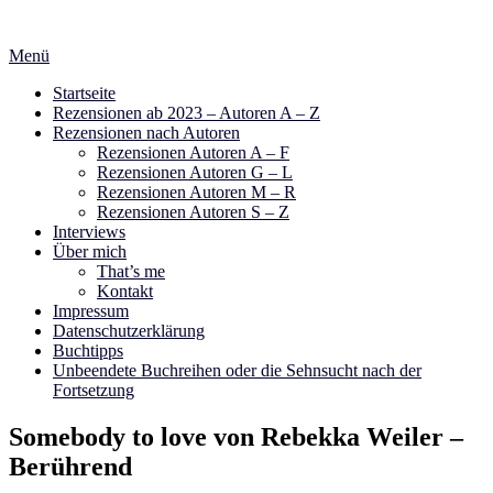
Zum
Inhalt
Menü
springen
Startseite
Rezensionen ab 2023 – Autoren A – Z
Rezensionen nach Autoren
Rezensionen Autoren A – F
Rezensionen Autoren G – L
Rezensionen Autoren M – R
Rezensionen Autoren S – Z
Interviews
Über mich
That’s me
Kontakt
Impressum
Datenschutzerklärung
Buchtipps
Unbeendete Buchreihen oder die Sehnsucht nach der
Fortsetzung
Somebody to love von Rebekka Weiler –
Berührend