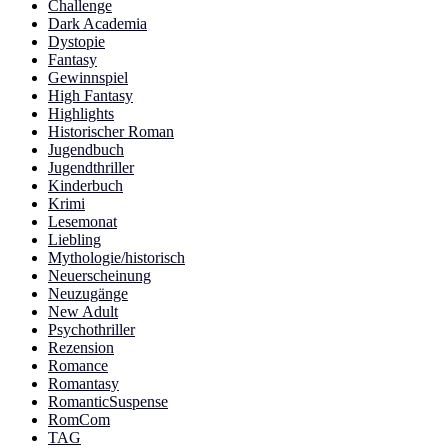
Challenge
Dark Academia
Dystopie
Fantasy
Gewinnspiel
High Fantasy
Highlights
Historischer Roman
Jugendbuch
Jugendthriller
Kinderbuch
Krimi
Lesemonat
Liebling
Mythologie/historisch
Neuerscheinung
Neuzugänge
New Adult
Psychothriller
Rezension
Romance
Romantasy
RomanticSuspense
RomCom
TAG