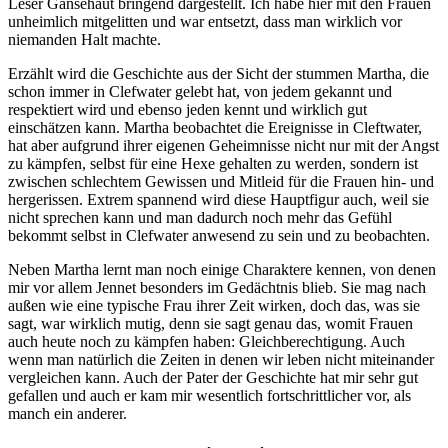
Leser Gänsehaut bringend dargestellt. Ich habe hier mit den Frauen
unheimlich mitgelitten und war entsetzt, dass man wirklich vor
niemanden Halt machte.
Erzählt wird die Geschichte aus der Sicht der stummen Martha, die
schon immer in Clefwater gelebt hat, von jedem gekannt und
respektiert wird und ebenso jeden kennt und wirklich gut
einschätzen kann. Martha beobachtet die Ereignisse in Cleftwater,
hat aber aufgrund ihrer eigenen Geheimnisse nicht nur mit der Angst
zu kämpfen, selbst für eine Hexe gehalten zu werden, sondern ist
zwischen schlechtem Gewissen und Mitleid für die Frauen hin- und
hergerissen. Extrem spannend wird diese Hauptfigur auch, weil sie
nicht sprechen kann und man dadurch noch mehr das Gefühl
bekommt selbst in Clefwater anwesend zu sein und zu beobachten.
Neben Martha lernt man noch einige Charaktere kennen, von denen
mir vor allem Jennet besonders im Gedächtnis blieb. Sie mag nach
außen wie eine typische Frau ihrer Zeit wirken, doch das, was sie
sagt, war wirklich mutig, denn sie sagt genau das, womit Frauen
auch heute noch zu kämpfen haben: Gleichberechtigung. Auch
wenn man natürlich die Zeiten in denen wir leben nicht miteinander
vergleichen kann. Auch der Pater der Geschichte hat mir sehr gut
gefallen und auch er kam mir wesentlich fortschrittlicher vor, als
manch ein anderer.