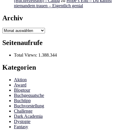
[Buchrezension] - Calipa
zu
Hope’s End – Du kannst
niemandem trauen – Eigentlich genial
Archiv
Archiv
Seitenaufrufe
Total Views:
1.388.344
Kategorien
Aktion
Award
Blogtour
Buchgequatsche
Buchtipp
Buchvorstellung
Challenge
Dark Academia
Dystopie
Fantasy