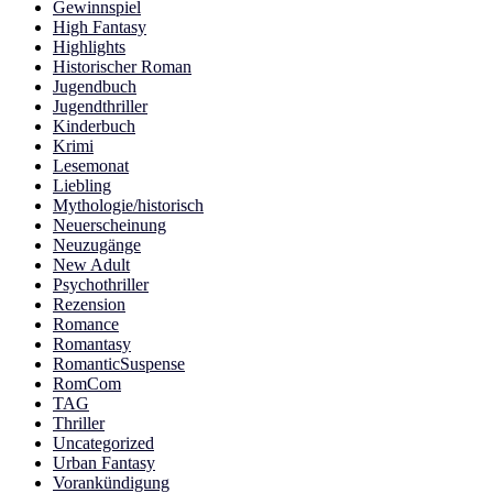
Gewinnspiel
High Fantasy
Highlights
Historischer Roman
Jugendbuch
Jugendthriller
Kinderbuch
Krimi
Lesemonat
Liebling
Mythologie/historisch
Neuerscheinung
Neuzugänge
New Adult
Psychothriller
Rezension
Romance
Romantasy
RomanticSuspense
RomCom
TAG
Thriller
Uncategorized
Urban Fantasy
Vorankündigung