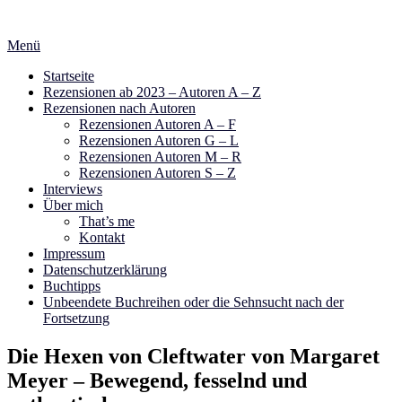
Zum
Inhalt
Menü
springen
Startseite
Rezensionen ab 2023 – Autoren A – Z
Rezensionen nach Autoren
Rezensionen Autoren A – F
Rezensionen Autoren G – L
Rezensionen Autoren M – R
Rezensionen Autoren S – Z
Interviews
Über mich
That’s me
Kontakt
Impressum
Datenschutzerklärung
Buchtipps
Unbeendete Buchreihen oder die Sehnsucht nach der
Fortsetzung
Die Hexen von Cleftwater von Margaret
Meyer – Bewegend, fesselnd und