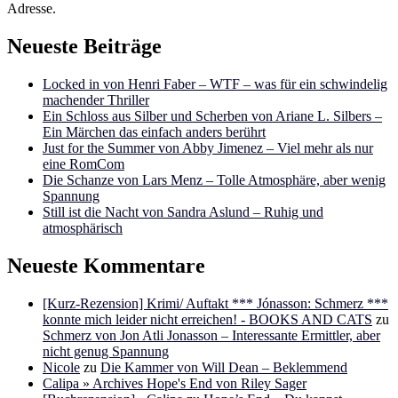
Adresse.
Neueste Beiträge
Locked in von Henri Faber – WTF – was für ein schwindelig
machender Thriller
Ein Schloss aus Silber und Scherben von Ariane L. Silbers –
Ein Märchen das einfach anders berührt
Just for the Summer von Abby Jimenez – Viel mehr als nur
eine RomCom
Die Schanze von Lars Menz – Tolle Atmosphäre, aber wenig
Spannung
Still ist die Nacht von Sandra Aslund – Ruhig und
atmosphärisch
Neueste Kommentare
[Kurz-Rezension] Krimi/ Auftakt *** Jónasson: Schmerz ***
konnte mich leider nicht erreichen! - BOOKS AND CATS
zu
Schmerz von Jon Atli Jonasson – Interessante Ermittler, aber
nicht genug Spannung
Nicole
zu
Die Kammer von Will Dean – Beklemmend
Calipa » Archives Hope's End von Riley Sager