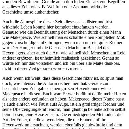
von den Bewohnern. Gerade auch durch den Einsatz von Begriffen
aus dieser Zeit, wie z B. Wehfrau oder Atzmann wirkt die
Geschichte umso authentischer.
Auch die Atmosphäre dieser Zeit, dieses stets düster und trist
wirkende Leben konnte hier komplett eingefangen werden.
Genauso wie die Beeinflussung der Menschen durch einen Mann
wie Makepeace. Wie schnell man es schaffte einen kompletten Mob
gegen Unschuldige aufzubringen, wenn man nur ein guter Redner
war. Der Hunger und die Gier nach Macht am Beispiel des
Hexenjägers, aber auch die Art, wie schnell sich Menschen am Leid
anderer ergötzen, ist unheimlich realistisch gezeichnet. Genau so
würde ich mir das vorstellen und ich bin über alle Maße dankbar,
nicht in dieser Zeit geboren worden zu sein.
Auch wenn ich weiß, dass diese Geschichte fiktiv ist, so spürt man
doch, wie intensiv die Autorin recherchiert hat. Gerade zur
beschriebenen Zeit gab es einen großen Hexenkenner wie es
Makepeace in diesem Buch war. Er war berühmt dafür, mehr Hexen
als jeder andere gefunden zu haben. Makepeace, dieser Name passt
ja auch einfach wie Faust aufs Auge, ist ein großartiger Redner und
seine Überzeugungskraft enorm, man glaubt ja beinahe schon selbst
beim Lesen, eine Hexe zu sein. Die erniedrigenden Methoden, die
Art der Folter, die die anwendeten, die die Frauen auf ihr
Hexenwerk untersuchten, werden ebenfalls glaubwürdig und dem