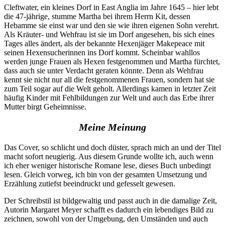
Cleftwater, ein kleines Dorf in East Anglia im Jahre 1645 – hier lebt
die 47-jährige, stumme Martha bei ihrem Herrn Kit, dessen
Hebamme sie einst war und den sie wie ihren eigenen Sohn verehrt.
Als Kräuter- und Wehfrau ist sie im Dorf angesehen, bis sich eines
Tages alles ändert, als der bekannte Hexenjäger Makepeace mit
seinen Hexensucherinnen ins Dorf kommt. Scheinbar wahllos
werden junge Frauen als Hexen festgenommen und Martha fürchtet,
dass auch sie unter Verdacht geraten könnte. Denn als Wehfrau
kennt sie nicht nur all die festgenommenen Frauen, sondern hat sie
zum Teil sogar auf die Welt geholt. Allerdings kamen in letzter Zeit
häufig Kinder mit Fehlbildungen zur Welt und auch das Erbe ihrer
Mutter birgt Geheimnisse.
Meine Meinung
Das Cover, so schlicht und doch düster, sprach mich an und der Titel
macht sofort neugierig. Aus diesem Grunde wollte ich, auch wenn
ich eher weniger historische Romane lese, dieses Buch unbedingt
lesen. Gleich vorweg, ich bin von der gesamten Umsetzung und
Erzählung zutiefst beeindruckt und gefesselt gewesen.
Der Schreibstil ist bildgewaltig und passt auch in die damalige Zeit,
Autorin Margaret Meyer schafft es dadurch ein lebendiges Bild zu
zeichnen, sowohl von der Umgebung, den Umständen und auch