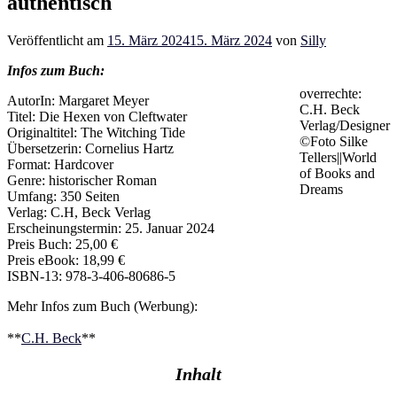
authentisch
Veröffentlicht am
15. März 2024
15. März 2024
von
Silly
Infos zum Buch:
overrechte:
AutorIn: Margaret Meyer
C.H. Beck
Titel: Die Hexen von Cleftwater
Verlag/Designer
Originaltitel: The Witching Tide
©Foto Silke
Übersetzerin: Cornelius Hartz
Tellers||World
Format: Hardcover
of Books and
Genre: historischer Roman
Dreams
Umfang: 350 Seiten
Verlag: C.H, Beck Verlag
Erscheinungstermin: 25. Januar 2024
Preis Buch: 25,00 €
Preis eBook: 18,99 €
ISBN-13: 978-3-406-80686-5
Mehr Infos zum Buch (Werbung):
**
C.H. Beck
**
Inhalt