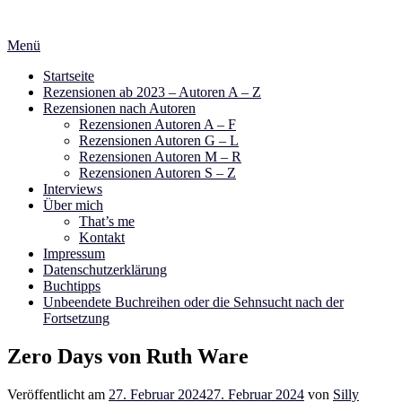
Zum
Inhalt
Menü
springen
Startseite
Rezensionen ab 2023 – Autoren A – Z
Rezensionen nach Autoren
Rezensionen Autoren A – F
Rezensionen Autoren G – L
Rezensionen Autoren M – R
Rezensionen Autoren S – Z
Interviews
Über mich
That’s me
Kontakt
Impressum
Datenschutzerklärung
Buchtipps
Unbeendete Buchreihen oder die Sehnsucht nach der
Fortsetzung
Zero Days von Ruth Ware
Veröffentlicht am
27. Februar 2024
27. Februar 2024
von
Silly