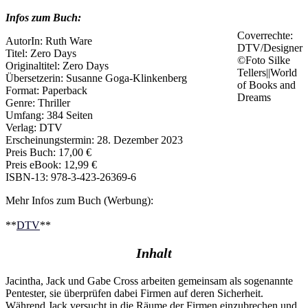
Infos zum Buch:
Coverrechte:
AutorIn: Ruth Ware
DTV/Designer
Titel: Zero Days
©Foto Silke
Originaltitel: ‎Zero Days
Tellers||World
Übersetzerin: Susanne Goga-Klinkenberg
of Books and
Format: Paperback
Dreams
Genre: Thriller
Umfang: 384 Seiten
Verlag: DTV
Erscheinungstermin: 28. Dezember 2023
Preis Buch: 17,00 €
Preis eBook: 12,99 €
ISBN-13: 978-3-423-26369-6
Mehr Infos zum Buch (Werbung):
**
DTV
**
Inhalt
Jacintha, Jack und Gabe Cross arbeiten gemeinsam als sogenannte
Pentester, sie überprüfen dabei Firmen auf deren Sicherheit.
Während Jack versucht in die Räume der Firmen einzubrechen und