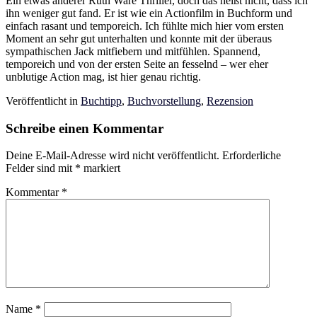
Ein etwas anderer Ruth Ware Thriller, doch das heißt nicht, dass ich
ihn weniger gut fand. Er ist wie ein Actionfilm in Buchform und
einfach rasant und temporeich. Ich fühlte mich hier vom ersten
Moment an sehr gut unterhalten und konnte mit der überaus
sympathischen Jack mitfiebern und mitfühlen. Spannend,
temporeich und von der ersten Seite an fesselnd – wer eher
unblutige Action mag, ist hier genau richtig.
Veröffentlicht in
Buchtipp
,
Buchvorstellung
,
Rezension
Schreibe einen Kommentar
Deine E-Mail-Adresse wird nicht veröffentlicht.
Erforderliche
Felder sind mit
*
markiert
Kommentar
*
Name
*