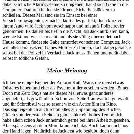
dabei sämtliche Alarmsysteme zu umgehen, hackt sich Gabe in die
Computer. Dadurch helfen sie Firmen, Sicherheitslücken zu
schließen. Dieses Mal sind sie im Einsatz bei einer
Versicherungsagentur, zunächst läuft alles perfekt, doch kurz vor
ihrem Auto wird Jack vom geschnappt und mit aufs Polizeirevier
genommen. Es dauert bis tief in die Nacht, bis Jack aufklären kann,
wer sie ist und was sie macht und als sie völlig übermüdet nach
Hause kommt, findet sie Gabe ermordet vor seinem Computer. Jack
will alles daransetzen, Gabes Mörder zu finden, doch dabei gerät sie
selbst bei der Polizei in Verdacht. Jack muss fliehen und gerät dabei
selbst in tödliche Gefahr.
Meine Meinung
Ich kenne einige Bücher der Autorin Ruth Ware, die meist etwas
Düsteres haben und eher als Psychothriller gesehen werden können.
Doch mit Zero Days hat sie dieses Mal etwas ganz anderes
abgeliefert, als gewöhnlich. Schon von Seite 1 an war ich gefesselt
und ihr Schreibstil war so rasant wie ein Actionfilm im Kino.
Das sagt eigentlich auch schon alles zur Spannung des Buches.
Gleich von der ersten Seite an gibt es hier ein hohes Tempo, ich
habe allein schon Jack unheimlich gerne bei ihrer Arbeit zugesehen.
Aber spätestens ab dem Mord konnte ich das Buch kaum noch aus
der Hand legen. Natürlich ist Jack erst wie betäubt, doch dann