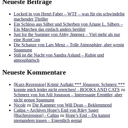
Neueste Beiträge
Locked in von Henri Faber – WTF – was für ein schwindelig
machender Thriller
Ein Schloss aus Silber und Scherben von Ariane L. Silbers –
Ein Märchen das einfach anders berührt
Just for the Summer von Abby Jimenez – Viel mehr als nur
eine RomCom
Die Schanze von Lars Menz – Tolle Atmosphäre, aber wenig
Spannung
Still ist die Nacht von Sandra Aslund – Ruhig und
atmosphärisch
Neueste Kommentare
[Kurz-Rezension] Krimi/ Auftakt *** Jónasson: Schmerz ***
konnte mich leider nicht erreichen! - BOOKS AND CATS
zu
Schmerz von Jon Atli Jonasson – Interessante Ermittler, aber
nicht genug Spannung
Nicole
zu
Die Kammer von Will Dean – Beklemmend
Calipa » Archives Hope's End von Riley Sager
[Buchrezension] - Calipa
zu
Hope’s End – Du kannst
niemandem trauen – Eigentlich genial