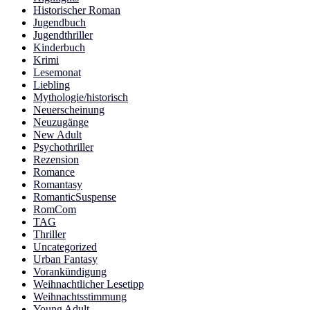
Historischer Roman
Jugendbuch
Jugendthriller
Kinderbuch
Krimi
Lesemonat
Liebling
Mythologie/historisch
Neuerscheinung
Neuzugänge
New Adult
Psychothriller
Rezension
Romance
Romantasy
RomanticSuspense
RomCom
TAG
Thriller
Uncategorized
Urban Fantasy
Vorankündigung
Weihnachtlicher Lesetipp
Weihnachtsstimmung
Young Adult