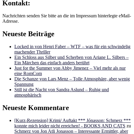
Kontakt:
Nachrichten senden Sie bitte an die im Impressum hinterlegte eMail-
Adresse.
Neueste Beiträge
Locked in von Henri Faber – WTF – was für ein schwindelig
machender Thriller
Ein Schloss aus Silber und Scherben von Ariane L. Silbers –
Ein Märchen das einfach anders berührt
Just for the Summer von Abby Jimenez – Viel mehr als nur
eine RomCom
Die Schanze von Lars Menz – Tolle Atmosphäre, aber wenig
Spannung
Still ist die Nacht von Sandra Aslund – Ruhig und
atmosphärisch
Neueste Kommentare
[Kurz-Rezension] Krimi/ Auftakt *** Jónasson: Schmerz ***
konnte mich leider nicht erreichen! - BOOKS AND CATS
zu
Schmerz von Jon Atli Jonasson – Interessante Ermittler, aber