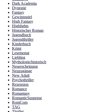
Dark Academia
Dystopie
Fantasy
Gewinnspiel
High Fantasy
Highlights
Historischer Roman
Jugendbuch
Jugendthriller
Kinderbuch
Krimi
Lesemonat
Liebling
Mythologie/historisch
Neuerscheinung
Neuzugänge
New Adult
Psychothriller
Rezension
Romance
Romantasy
RomanticSuspense
RomCom
TAG
Thriller