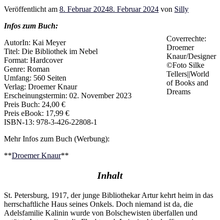
Veröffentlicht am
8. Februar 2024
8. Februar 2024
von
Silly
Infos zum Buch:
Coverrechte:
AutorIn: Kai Meyer
Droemer
Titel: Die Bibliothek im Nebel
Knaur/Designer
Format: Hardcover
©Foto Silke
Genre: Roman
Tellers||World
Umfang: 560 Seiten
of Books and
Verlag: Droemer Knaur
Dreams
Erscheinungstermin: 02. November 2023
Preis Buch: 24,00 €
Preis eBook: 17,99 €
ISBN-13: 978-3-426-22808-1
Mehr Infos zum Buch (Werbung):
**
Droemer Knaur
**
Inhalt
St. Petersburg, 1917, der junge Bibliothekar Artur kehrt heim in das
herrschaftliche Haus seines Onkels. Doch niemand ist da, die
Adelsfamilie Kalinin wurde von Bolschewisten überfallen und