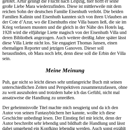
getötet. Artur gelingt die Flucht nach Leipzig, hier hofft er seine
große Liebe Mara wiederzufinden. Diese ist mittlerweile mit dem
reichen Sohn der deutschen Familie Eisenhuth verlobt. Die beiden
Familien Kalinin und Eisenhuth kannten sich von ihren Urlauben an
der Cote d’Azur, wo die Eisenhuths eine Villa bauen ließ, die sie im
Krieg verlassen mussten und die gleich in der Nähe des Hotels lag.
1928 wird die elfjährige Liette magisch von der Eisenhuth Villa und
deren Bibliothek angezogen. Auch weitere dreißig Jahre später lässt
diese Villa Liette nicht los. Sie engagiert Thomas Jansen, einen
ehemaligen Reporter und jetzigen Ganoven. Dieser soll
herausfinden, ob Mara noch lebt, denn diese soll die Erbin der Villa
sein.
Meine Meinung
Puh, gar nicht so leicht dieses sehr umfangreiche Buch mit seinen
unterschiedlichen Zeiten und Perspektiven zusammenzufassen, ohne
zu weit auszuholen und trotzdem habe ich das Gefühl, nicht mal
ansatzweise die Handlung zu umreißen.
Der geheimnisvolle Titel machte mich neugierig und da ich den
Autor von seinen Fantasybüchern her kannte, wollte ich diese
Geschichte unbedingt lesen. Der Einstieg fiel mir leicht, denn der
Autor beschreibt sehr lebendig und bildhaft die Handlung und lässt
dabei umgehend ein Kopfkino lebendig werden. Auch sonst erzählt