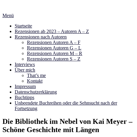
Zum
Inhalt
Menü
springen
Startseite
Rezensionen ab 2023 – Autoren A – Z
Rezensionen nach Autoren
Rezensionen Autoren A – F
Rezensionen Autoren G – L
Rezensionen Autoren M – R
Rezensionen Autoren S – Z
Interviews
Über mich
That’s me
Kontakt
Impressum
Datenschutzerklärung
Buchtipps
Unbeendete Buchreihen oder die Sehnsucht nach der
Fortsetzung
Die Bibliothek im Nebel von Kai Meyer –
Schöne Geschichte mit Längen