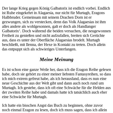
Der lange Krieg gegen König Galbatorix ist endlich vorbei. Endlich
ist Ruhe eingekehrt in Alagaesia, nur nicht für Murtagh, Eragons
Halbbruder. Gemeinsam mit seinem Drachen Dorn ist er
gezwungen, sich zu verstecken, denn das Volk Alagaesias ist ihm
alles andere als wohlgesonnen, galt er doch als Handlanger
Galbatorix‘. Doch während die beiden versuchen, die neugewonnen
Freiheit zu genießen und nicht aufzufallen, breiten sich Gerüchte
aus, dass es unter der Oberfläche Alagaesias brodelt. Murtagh
beschließt, mit Ilenna, der Hexe in Kontakt zu treten. Doch allein
das entpuppt sich als schwieriges Unterfangen.
Meine Meinung
Es ist schon eine ganze Weile her, dass ich die Eragon Reihe gelesen
habe, doch sie gehört zu einer meiner liebsten Fantasyreihen, so dass
ich mich extrem gefreut habe, als ich herausfand, dass es nun eine
neue Geschichte aus der Welt gibt und dann auch noch rund um
Murtagh. Ich gestehe, dass ich oft eine Schwäche für die Helden aus
der zweiten Reihe habe und damals hatte ich tatsächlich auch eher
eine Schwäche für Murtagh.
Ich hatte ein bisschen Angst das Buch zu beginnen, ohne zuvor
noch einmal Eragon zu lesen, doch ich muss sagen, dass ich allein