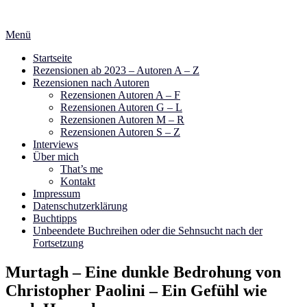
Zum
Inhalt
Menü
springen
Startseite
Rezensionen ab 2023 – Autoren A – Z
Rezensionen nach Autoren
Rezensionen Autoren A – F
Rezensionen Autoren G – L
Rezensionen Autoren M – R
Rezensionen Autoren S – Z
Interviews
Über mich
That’s me
Kontakt
Impressum
Datenschutzerklärung
Buchtipps
Unbeendete Buchreihen oder die Sehnsucht nach der
Fortsetzung
Murtagh – Eine dunkle Bedrohung von
Christopher Paolini – Ein Gefühl wie