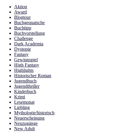
Aktion
Award
Blogtour
Buchgequatsche
Buchtipp
Buchvorstellung
Challenge
Dark Academia
Dystopie
Fantasy
Gewinnspiel
High Fantasy
Highlights
Historischer Roman
Jugendbuch
Jugendthriller
Kinderbuch
Krimi
Lesemonat
Liebling
Mythologie/historisch
Neuerscheinung
Neuzugänge
New Adult