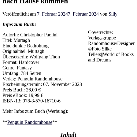
nach Hause kommen
Veröffentlicht am
7. Februar 2024
7. Februar 2024
von
Silly
Infos zum Buch:
Coverrechte:
AutorIn: Christopher Paolini
Verlagsgruppe
Titel: Murtagh
Randomhouse/Designer
Eine dunkle Bedrohung
©Foto Silke
Originaltitel: Murtagh
Tellers||World of Books
Übersetzerin: Wolfgang Thon
and Dreams
Format: Hardcover
Genre: Fantasy
Umfang: 784 Seiten
Verlag: Penguin Randomhouse
Erscheinungstermin: 07. November 2023
Preis Buch: 26,00 €
Preis eBook: 19,99 €
ISBN-13: 978-3-570-16710-6
Mehr Infos zum Buch (Werbung):
**
Penguin Randomhouse
**
Inhalt