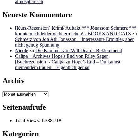
atmosphärisch
Neueste Kommentare
[Kurz-Rezension] Krimi/ Auftakt *** Jónasson: Schmerz ***
konnte mich leider nicht erreichen! - BOOKS AND CATS
zu
Schmerz von Jon Atli Jonasson – Interessante Ermittler, aber
nicht genug Spannung
Nicole
zu
Die Kammer von Will Dean – Beklemmend
Calipa » Archives Hope's End von Riley Sager
[Buchrezension] - Calipa
zu
Hope’s End – Du kannst
niemandem trauen – Eigentlich genial
Archiv
Archiv
Seitenaufrufe
Total Views:
1.388.718
Kategorien