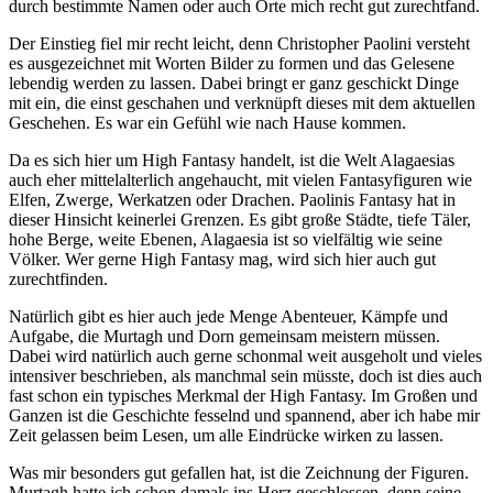
durch bestimmte Namen oder auch Orte mich recht gut zurechtfand.
Der Einstieg fiel mir recht leicht, denn Christopher Paolini versteht
es ausgezeichnet mit Worten Bilder zu formen und das Gelesene
lebendig werden zu lassen. Dabei bringt er ganz geschickt Dinge
mit ein, die einst geschahen und verknüpft dieses mit dem aktuellen
Geschehen. Es war ein Gefühl wie nach Hause kommen.
Da es sich hier um High Fantasy handelt, ist die Welt Alagaesias
auch eher mittelalterlich angehaucht, mit vielen Fantasyfiguren wie
Elfen, Zwerge, Werkatzen oder Drachen. Paolinis Fantasy hat in
dieser Hinsicht keinerlei Grenzen. Es gibt große Städte, tiefe Täler,
hohe Berge, weite Ebenen, Alagaesia ist so vielfältig wie seine
Völker. Wer gerne High Fantasy mag, wird sich hier auch gut
zurechtfinden.
Natürlich gibt es hier auch jede Menge Abenteuer, Kämpfe und
Aufgabe, die Murtagh und Dorn gemeinsam meistern müssen.
Dabei wird natürlich auch gerne schonmal weit ausgeholt und vieles
intensiver beschrieben, als manchmal sein müsste, doch ist dies auch
fast schon ein typisches Merkmal der High Fantasy. Im Großen und
Ganzen ist die Geschichte fesselnd und spannend, aber ich habe mir
Zeit gelassen beim Lesen, um alle Eindrücke wirken zu lassen.
Was mir besonders gut gefallen hat, ist die Zeichnung der Figuren.
Murtagh hatte ich schon damals ins Herz geschlossen, denn seine