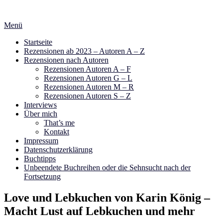
Zum
Inhalt
Menü
springen
Startseite
Rezensionen ab 2023 – Autoren A – Z
Rezensionen nach Autoren
Rezensionen Autoren A – F
Rezensionen Autoren G – L
Rezensionen Autoren M – R
Rezensionen Autoren S – Z
Interviews
Über mich
That’s me
Kontakt
Impressum
Datenschutzerklärung
Buchtipps
Unbeendete Buchreihen oder die Sehnsucht nach der
Fortsetzung
Love und Lebkuchen von Karin König –
Macht Lust auf Lebkuchen und mehr