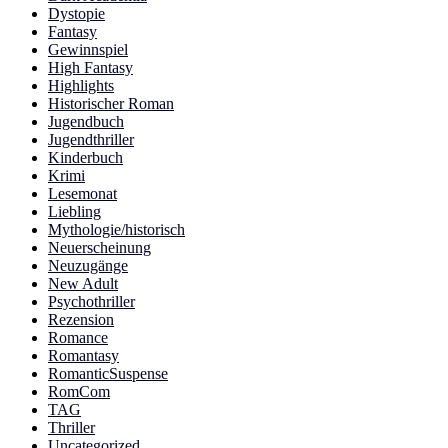
Dystopie
Fantasy
Gewinnspiel
High Fantasy
Highlights
Historischer Roman
Jugendbuch
Jugendthriller
Kinderbuch
Krimi
Lesemonat
Liebling
Mythologie/historisch
Neuerscheinung
Neuzugänge
New Adult
Psychothriller
Rezension
Romance
Romantasy
RomanticSuspense
RomCom
TAG
Thriller
Uncategorized