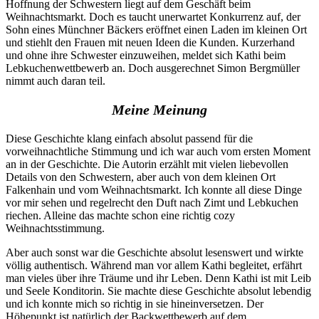
Hoffnung der Schwestern liegt auf dem Geschäft beim
Weihnachtsmarkt. Doch es taucht unerwartet Konkurrenz auf, der
Sohn eines Münchner Bäckers eröffnet einen Laden im kleinen Ort
und stiehlt den Frauen mit neuen Ideen die Kunden. Kurzerhand
und ohne ihre Schwester einzuweihen, meldet sich Kathi beim
Lebkuchenwettbewerb an. Doch ausgerechnet Simon Bergmüller
nimmt auch daran teil.
Meine Meinung
Diese Geschichte klang einfach absolut passend für die
vorweihnachtliche Stimmung und ich war auch vom ersten Moment
an in der Geschichte. Die Autorin erzählt mit vielen liebevollen
Details von den Schwestern, aber auch von dem kleinen Ort
Falkenhain und vom Weihnachtsmarkt. Ich konnte all diese Dinge
vor mir sehen und regelrecht den Duft nach Zimt und Lebkuchen
riechen. Alleine das machte schon eine richtig cozy
Weihnachtsstimmung.
Aber auch sonst war die Geschichte absolut lesenswert und wirkte
völlig authentisch. Während man vor allem Kathi begleitet, erfährt
man vieles über ihre Träume und ihr Leben. Denn Kathi ist mit Leib
und Seele Konditorin. Sie machte diese Geschichte absolut lebendig
und ich konnte mich so richtig in sie hineinversetzen. Der
Höhepunkt ist natürlich der Backwettbewerb auf dem