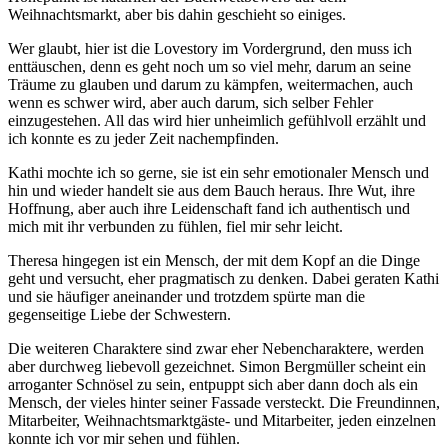
Weihnachtsmarkt, aber bis dahin geschieht so einiges.
Wer glaubt, hier ist die Lovestory im Vordergrund, den muss ich
enttäuschen, denn es geht noch um so viel mehr, darum an seine
Träume zu glauben und darum zu kämpfen, weitermachen, auch
wenn es schwer wird, aber auch darum, sich selber Fehler
einzugestehen. All das wird hier unheimlich gefühlvoll erzählt und
ich konnte es zu jeder Zeit nachempfinden.
Kathi mochte ich so gerne, sie ist ein sehr emotionaler Mensch und
hin und wieder handelt sie aus dem Bauch heraus. Ihre Wut, ihre
Hoffnung, aber auch ihre Leidenschaft fand ich authentisch und
mich mit ihr verbunden zu fühlen, fiel mir sehr leicht.
Theresa hingegen ist ein Mensch, der mit dem Kopf an die Dinge
geht und versucht, eher pragmatisch zu denken. Dabei geraten Kathi
und sie häufiger aneinander und trotzdem spürte man die
gegenseitige Liebe der Schwestern.
Die weiteren Charaktere sind zwar eher Nebencharaktere, werden
aber durchweg liebevoll gezeichnet. Simon Bergmüller scheint ein
arroganter Schnösel zu sein, entpuppt sich aber dann doch als ein
Mensch, der vieles hinter seiner Fassade versteckt. Die Freundinnen,
Mitarbeiter, Weihnachtsmarktgäste- und Mitarbeiter, jeden einzelnen
konnte ich vor mir sehen und fühlen.