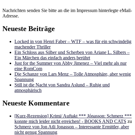
Nachrichten senden Sie bitte an die im Impressum hinterlegte eMail-
Adresse.
Neueste Beiträge
Locked in von Henri Faber – WTF – was für ein schwindelig
machender Thriller
Ein Schloss aus Silber und Scherben von Ariane L. Silbers –
Ein Märchen das einfach anders berührt
Just for the Summer von Abby Jimenez – Viel mehr als nur
eine RomCom
Die Schanze von Lars Menz – Tolle Atmosphäre, aber wenig
Spannung
Still ist die Nacht von Sandra Aslund – Ruhig und
atmosphärisch
Neueste Kommentare
[Kurz-Rezension] Krimi/ Auftakt *** Jónasson: Schmerz ***
konnte mich leider nicht erreichen! - BOOKS AND CATS
zu
Schmerz von Jon Atli Jonasson – Interessante Ermittler, aber
nicht genug Spannung