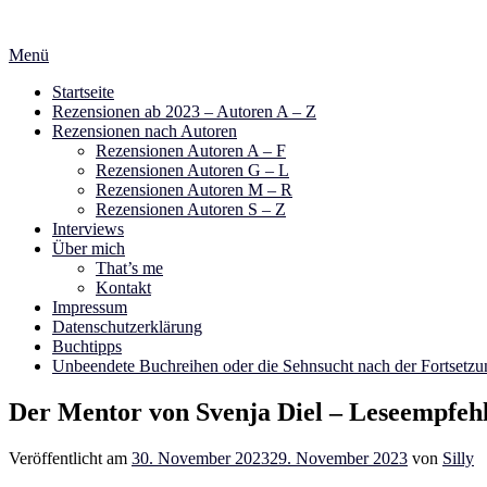
Zum
Inhalt
Menü
springen
Startseite
Rezensionen ab 2023 – Autoren A – Z
Rezensionen nach Autoren
Rezensionen Autoren A – F
Rezensionen Autoren G – L
Rezensionen Autoren M – R
Rezensionen Autoren S – Z
Interviews
Über mich
That’s me
Kontakt
Impressum
Datenschutzerklärung
Buchtipps
Unbeendete Buchreihen oder die Sehnsucht nach der Fortsetzu
Der Mentor von Svenja Diel – Leseempfeh
Veröffentlicht am
30. November 2023
29. November 2023
von
Silly