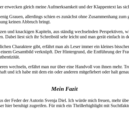
ler erwecken gleich meine Aufmerksamkeit und der Klappentext las sich 
wenig Grauen, allerdings schien es zunächst ohne Zusammenhang zum geg
nung keinen Abbruch bringt.
zen und knackigen Kapiteln, aus ständig wechselnden Perspektiven, wir
n. Dabei liest sich ihr Schreibstil sehr leicht und man gerät einfach i
hen Charaktere gibt, erfährt man als Leser immer ein kleines bisschen 
 einem Gesamtbild verknüpft. Der Hintergrund, die Entführung der Frau
hentizität.
teren wechseln, erfährt man nur über eine Handvoll von ihnen mehr. T
haft und ich habe mit dem ein oder anderen mitgefiebert oder halt gen
Mein Fazit
aus der Feder der Autorin Svenja Diel. Ich würde mich freuen, mehr übe
ser hier beruhigt zugreifen. Für mich ein Thrillerhighlight mit Suchtfakt