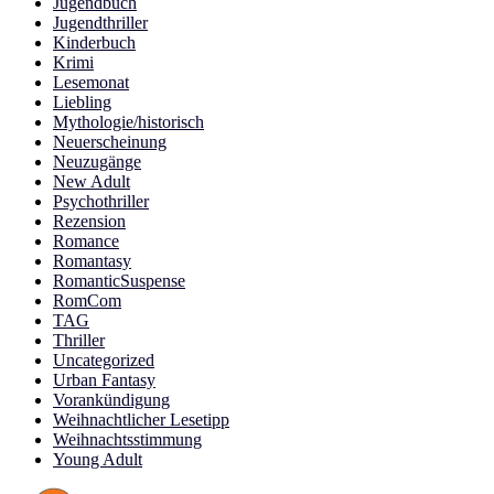
Jugendbuch
Jugendthriller
Kinderbuch
Krimi
Lesemonat
Liebling
Mythologie/historisch
Neuerscheinung
Neuzugänge
New Adult
Psychothriller
Rezension
Romance
Romantasy
RomanticSuspense
RomCom
TAG
Thriller
Uncategorized
Urban Fantasy
Vorankündigung
Weihnachtlicher Lesetipp
Weihnachtsstimmung
Young Adult