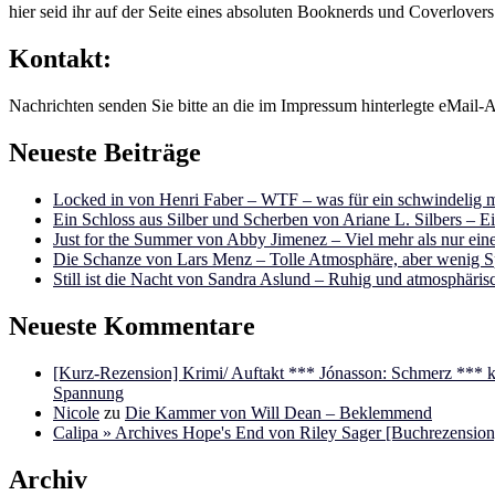
hier seid ihr auf der Seite eines absoluten Booknerds und Coverlover
Kontakt:
Nachrichten senden Sie bitte an die im Impressum hinterlegte eMail-A
Neueste Beiträge
Locked in von Henri Faber – WTF – was für ein schwindelig m
Ein Schloss aus Silber und Scherben von Ariane L. Silbers – E
Just for the Summer von Abby Jimenez – Viel mehr als nur e
Die Schanze von Lars Menz – Tolle Atmosphäre, aber wenig 
Still ist die Nacht von Sandra Aslund – Ruhig und atmosphäris
Neueste Kommentare
[Kurz-Rezension] Krimi/ Auftakt *** Jónasson: Schmerz ***
Spannung
Nicole
zu
Die Kammer von Will Dean – Beklemmend
Calipa » Archives Hope's End von Riley Sager [Buchrezension]
Archiv