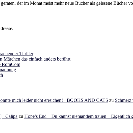
s geraten, der im Monat meist mehr neue Bücher als gelesene Bücher vor
dresse.
achender Thriller
in Märchen das einfach anders berührt
ine RomCom
Spannung
ch
 konnte mich leider nicht erreichen! - BOOKS AND CATS
zu
Schmerz v
 - Calipa
zu
Hope’s End – Du kannst niemandem trauen – Eigentlich g