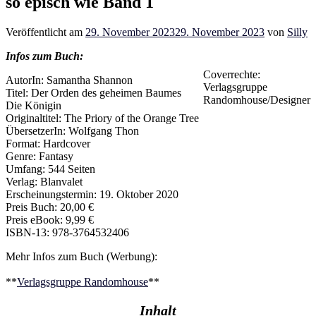
so episch wie Band 1
Veröffentlicht am
29. November 2023
29. November 2023
von
Silly
Infos zum Buch:
Coverrechte:
AutorIn: Samantha Shannon
Verlagsgruppe
Titel: Der Orden des geheimen Baumes
Randomhouse/Designer
Die Königin
Originaltitel: The Priory of the Orange Tree
ÜbersetzerIn: Wolfgang Thon
Format: Hardcover
Genre: Fantasy
Umfang: 544 Seiten
Verlag: Blanvalet
Erscheinungstermin: 19. Oktober 2020
Preis Buch: 20,00 €
Preis eBook: 9,99 €
ISBN-13: ‎978-3764532406
Mehr Infos zum Buch (Werbung):
**
Verlagsgruppe Randomhouse
**
Inhalt