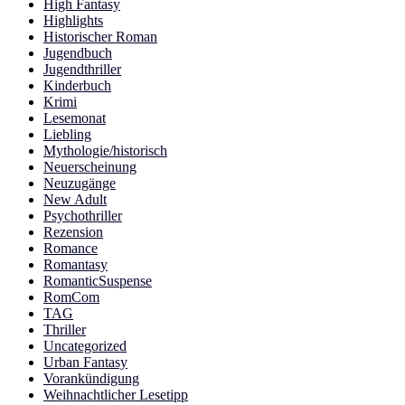
High Fantasy
Highlights
Historischer Roman
Jugendbuch
Jugendthriller
Kinderbuch
Krimi
Lesemonat
Liebling
Mythologie/historisch
Neuerscheinung
Neuzugänge
New Adult
Psychothriller
Rezension
Romance
Romantasy
RomanticSuspense
RomCom
TAG
Thriller
Uncategorized
Urban Fantasy
Vorankündigung
Weihnachtlicher Lesetipp