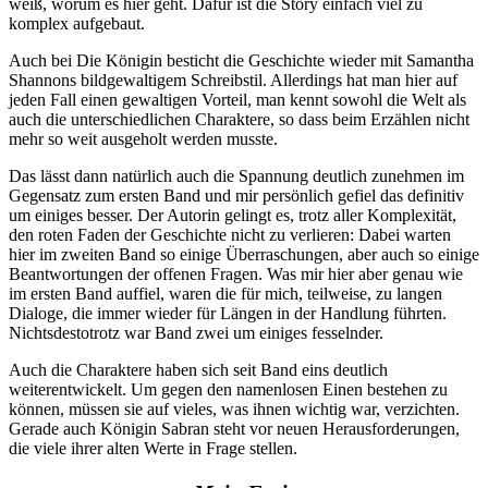
weiß, worum es hier geht. Dafür ist die Story einfach viel zu
komplex aufgebaut.
Auch bei Die Königin besticht die Geschichte wieder mit Samantha
Shannons bildgewaltigem Schreibstil. Allerdings hat man hier auf
jeden Fall einen gewaltigen Vorteil, man kennt sowohl die Welt als
auch die unterschiedlichen Charaktere, so dass beim Erzählen nicht
mehr so weit ausgeholt werden musste.
Das lässt dann natürlich auch die Spannung deutlich zunehmen im
Gegensatz zum ersten Band und mir persönlich gefiel das definitiv
um einiges besser. Der Autorin gelingt es, trotz aller Komplexität,
den roten Faden der Geschichte nicht zu verlieren: Dabei warten
hier im zweiten Band so einige Überraschungen, aber auch so einige
Beantwortungen der offenen Fragen. Was mir hier aber genau wie
im ersten Band auffiel, waren die für mich, teilweise, zu langen
Dialoge, die immer wieder für Längen in der Handlung führten.
Nichtsdestotrotz war Band zwei um einiges fesselnder.
Auch die Charaktere haben sich seit Band eins deutlich
weiterentwickelt. Um gegen den namenlosen Einen bestehen zu
können, müssen sie auf vieles, was ihnen wichtig war, verzichten.
Gerade auch Königin Sabran steht vor neuen Herausforderungen,
die viele ihrer alten Werte in Frage stellen.