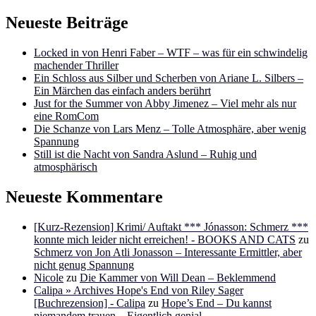
Neueste Beiträge
Locked in von Henri Faber – WTF – was für ein schwindelig
machender Thriller
Ein Schloss aus Silber und Scherben von Ariane L. Silbers –
Ein Märchen das einfach anders berührt
Just for the Summer von Abby Jimenez – Viel mehr als nur
eine RomCom
Die Schanze von Lars Menz – Tolle Atmosphäre, aber wenig
Spannung
Still ist die Nacht von Sandra Aslund – Ruhig und
atmosphärisch
Neueste Kommentare
[Kurz-Rezension] Krimi/ Auftakt *** Jónasson: Schmerz ***
konnte mich leider nicht erreichen! - BOOKS AND CATS
zu
Schmerz von Jon Atli Jonasson – Interessante Ermittler, aber
nicht genug Spannung
Nicole
zu
Die Kammer von Will Dean – Beklemmend
Calipa » Archives Hope's End von Riley Sager
[Buchrezension] - Calipa
zu
Hope’s End – Du kannst
niemandem trauen – Eigentlich genial