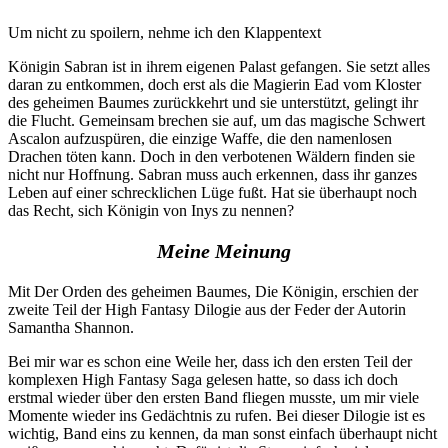
Um nicht zu spoilern, nehme ich den Klappentext
Königin Sabran ist in ihrem eigenen Palast gefangen. Sie setzt alles
daran zu entkommen, doch erst als die Magierin Ead vom Kloster
des geheimen Baumes zurückkehrt und sie unterstützt, gelingt ihr
die Flucht. Gemeinsam brechen sie auf, um das magische Schwert
Ascalon aufzuspüren, die einzige Waffe, die den namenlosen
Drachen töten kann. Doch in den verbotenen Wäldern finden sie
nicht nur Hoffnung. Sabran muss auch erkennen, dass ihr ganzes
Leben auf einer schrecklichen Lüge fußt. Hat sie überhaupt noch
das Recht, sich Königin von Inys zu nennen?
Meine Meinung
Mit Der Orden des geheimen Baumes, Die Königin, erschien der
zweite Teil der High Fantasy Dilogie aus der Feder der Autorin
Samantha Shannon.
Bei mir war es schon eine Weile her, dass ich den ersten Teil der
komplexen High Fantasy Saga gelesen hatte, so dass ich doch
erstmal wieder über den ersten Band fliegen musste, um mir viele
Momente wieder ins Gedächtnis zu rufen. Bei dieser Dilogie ist es
wichtig, Band eins zu kennen, da man sonst einfach überhaupt nicht