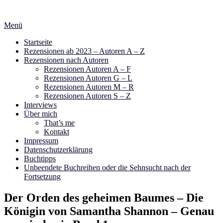
Zum
Inhalt
Menü
springen
Startseite
Rezensionen ab 2023 – Autoren A – Z
Rezensionen nach Autoren
Rezensionen Autoren A – F
Rezensionen Autoren G – L
Rezensionen Autoren M – R
Rezensionen Autoren S – Z
Interviews
Über mich
That’s me
Kontakt
Impressum
Datenschutzerklärung
Buchtipps
Unbeendete Buchreihen oder die Sehnsucht nach der
Fortsetzung
Der Orden des geheimen Baumes – Die
Königin von Samantha Shannon – Genau