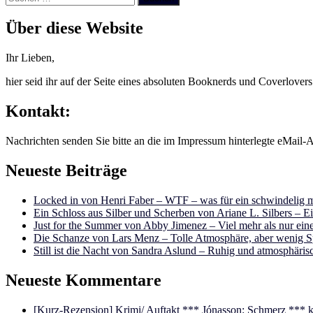
nach:
Über diese Website
Ihr Lieben,
hier seid ihr auf der Seite eines absoluten Booknerds und Coverlover
Kontakt:
Nachrichten senden Sie bitte an die im Impressum hinterlegte eMail-A
Neueste Beiträge
Locked in von Henri Faber – WTF – was für ein schwindelig m
Ein Schloss aus Silber und Scherben von Ariane L. Silbers – E
Just for the Summer von Abby Jimenez – Viel mehr als nur e
Die Schanze von Lars Menz – Tolle Atmosphäre, aber wenig 
Still ist die Nacht von Sandra Aslund – Ruhig und atmosphäris
Neueste Kommentare
[Kurz-Rezension] Krimi/ Auftakt *** Jónasson: Schmerz ***