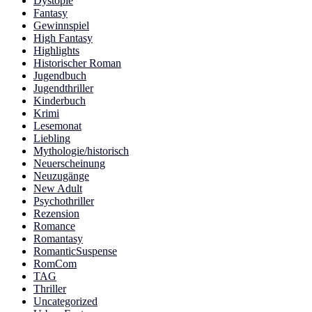
Dystopie
Fantasy
Gewinnspiel
High Fantasy
Highlights
Historischer Roman
Jugendbuch
Jugendthriller
Kinderbuch
Krimi
Lesemonat
Liebling
Mythologie/historisch
Neuerscheinung
Neuzugänge
New Adult
Psychothriller
Rezension
Romance
Romantasy
RomanticSuspense
RomCom
TAG
Thriller
Uncategorized