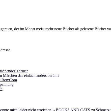
s geraten, der im Monat meist mehr neue Bücher als gelesene Bücher vor
dresse.
achender Thriller
in Märchen das einfach anders berührt
ine RomCom
Spannung
ch
 konnte mich leider nicht erreichen! - BOOKS AND CATS
zu
Schmerz v