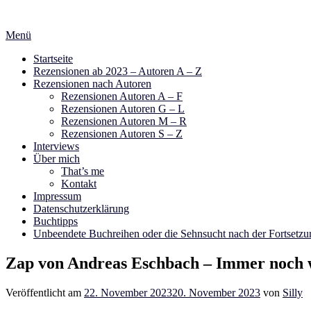
Zum
Inhalt
Menü
springen
Startseite
Rezensionen ab 2023 – Autoren A – Z
Rezensionen nach Autoren
Rezensionen Autoren A – F
Rezensionen Autoren G – L
Rezensionen Autoren M – R
Rezensionen Autoren S – Z
Interviews
Über mich
That’s me
Kontakt
Impressum
Datenschutzerklärung
Buchtipps
Unbeendete Buchreihen oder die Sehnsucht nach der Fortsetzu
Zap von Andreas Eschbach – Immer noch 
Veröffentlicht am
22. November 2023
20. November 2023
von
Silly