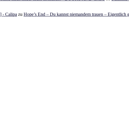
 - Calipa
zu
Hope’s End – Du kannst niemandem trauen – Eigentlich g