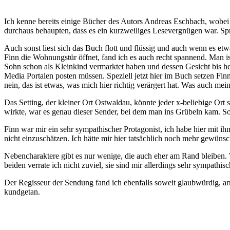
Ich kenne bereits einige Bücher des Autors Andreas Eschbach, wobei 
durchaus behaupten, dass es ein kurzweiliges Lesevergnügen war. Sp
Auch sonst liest sich das Buch flott und flüssig und auch wenn es etw
Finn die Wohnungstür öffnet, fand ich es auch recht spannend. Man is
Sohn schon als Kleinkind vermarktet haben und dessen Gesicht bis heut
Media Portalen posten müssen. Speziell jetzt hier im Buch setzen Fin
nein, das ist etwas, was mich hier richtig verärgert hat. Was auch mei
Das Setting, der kleiner Ort Ostwaldau, könnte jeder x-beliebige Ort
wirkte, war es genau dieser Sender, bei dem man ins Grübeln kam. So
Finn war mir ein sehr sympathischer Protagonist, ich habe hier mit ih
nicht einzuschätzen. Ich hätte mir hier tatsächlich noch mehr gewünsch
Nebencharaktere gibt es nur wenige, die auch eher am Rand bleiben. 
beiden verrate ich nicht zuviel, sie sind mir allerdings sehr sympathisc
Der Regisseur der Sendung fand ich ebenfalls soweit glaubwürdig, arr
kundgetan.