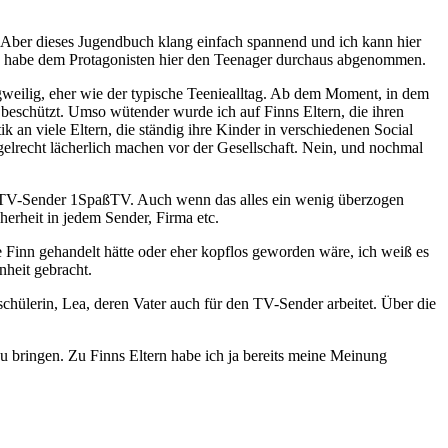
. Aber dieses Jugendbuch klang einfach spannend und ich kann hier
ich habe dem Protagonisten hier den Teenager durchaus abgenommen.
angweilig, eher wie der typische Teeniealltag. Ab dem Moment, in dem
 beschützt. Umso wütender wurde ich auf Finns Eltern, die ihren
k an viele Eltern, die ständig ihre Kinder in verschiedenen Social
gelrecht lächerlich machen vor der Gesellschaft. Nein, und nochmal
agte TV-Sender 1SpaßTV. Auch wenn das alles ein wenig überzogen
erheit in jedem Sender, Firma etc.
ie Finn gehandelt hätte oder eher kopflos geworden wäre, ich weiß es
nheit gebracht.
chülerin, Lea, deren Vater auch für den TV-Sender arbeitet. Über die
zu bringen. Zu Finns Eltern habe ich ja bereits meine Meinung