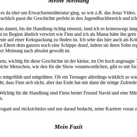
Meine Meinung
es da eher um Erwachsenenliteratur ging, so wie z.B. das Jesus Video
rachlich passt die Geschichte perfekt in den Jugendbuchbereich und 
as dauert, bis die Handlung richtig einsetzt, fand ich es keineswegs l
t zu Beginn ähnlich verwirrt wie Finn und ich als Mama hätte ihn gern
e auf einer Kekspackung zu finden ist. Ich sehe das hier auch als Kriti
ns Eltern dem ganzen noch eine Schippe drauf, indem sie ihren Sohn re
ner Meinung nach absolut gewollt ist.
 sein, wichtig für diese Geschichte ist der kleine, im Ort hoch anges
lche Menschen, wie den für die Show verantwortlichen, gibt es mit Sich
m mitgefühlt und mitgelitten. Ob ein Teenager allerdings wirklich so w
t, dass Finn sich rächt, aber das Ende hat mir dann die nötige Zufriede
Wichtig für die Handlung sind Finns bester Freund Navid und eine Mits
h.
ogant und rücksichtslos und nur darauf bedacht, seine Karriere voran 
Mein Fazit