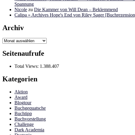
Spannung
Nicole
zu
Die Kammer von Will Dean – Beklemmend
Calipa » Archives Hope's End von Riley Sager [Buchrezension]
Archiv
Archiv
Seitenaufrufe
Total Views:
1.388.407
Kategorien
Aktion
Award
Blogtour
Buchgequatsche
Buchtipp
Buchvorstellung
Challenge
Dark Academia