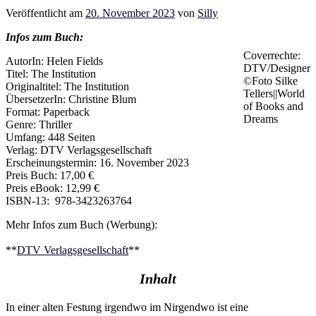
Veröffentlicht am
20. November 2023
von
Silly
Infos zum Buch:
Coverrechte:
AutorIn: Helen Fields
DTV/Designer
Titel: The Institution
©Foto Silke
Originaltitel: The Institution
Tellers||World
ÜbersetzerIn: Christine Blum
of Books and
Format: Paperback
Dreams
Genre: Thriller
Umfang: 448 Seiten
Verlag: DTV Verlagsgesellschaft
Erscheinungstermin: 16. November 2023
Preis Buch: 17,00 €
Preis eBook: 12,99 €
ISBN-13: ‎‎ 978-3423263764
Mehr Infos zum Buch (Werbung):
**
DTV Verlagsgesellschaft
**
Inhalt
In einer alten Festung irgendwo im Nirgendwo ist eine