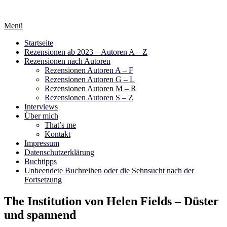
Zum
Inhalt
Menü
springen
Startseite
Rezensionen ab 2023 – Autoren A – Z
Rezensionen nach Autoren
Rezensionen Autoren A – F
Rezensionen Autoren G – L
Rezensionen Autoren M – R
Rezensionen Autoren S – Z
Interviews
Über mich
That’s me
Kontakt
Impressum
Datenschutzerklärung
Buchtipps
Unbeendete Buchreihen oder die Sehnsucht nach der
Fortsetzung
The Institution von Helen Fields – Düster
und spannend