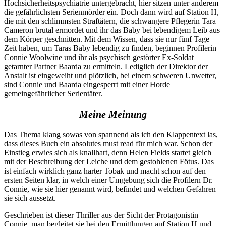
Hochsicherheitspsychiatrie untergebracht, hier sitzen unter anderem
die gefährlichsten Serienmörder ein. Doch dann wird auf Station H,
die mit den schlimmsten Straftätern, die schwangere Pflegerin Tara
Cameron brutal ermordet und ihr das Baby bei lebendigem Leib aus
dem Körper geschnitten. Mit dem Wissen, dass sie nur fünf Tage
Zeit haben, um Taras Baby lebendig zu finden, beginnen Profilerin
Connie Woolwine und ihr als psychisch gestörter Ex-Soldat
getarnter Partner Baarda zu ermitteln. Lediglich der Direktor der
Anstalt ist eingeweiht und plötzlich, bei einem schweren Unwetter,
sind Connie und Baarda eingesperrt mit einer Horde
gemeingefährlicher Serientäter.
Meine Meinung
Das Thema klang sowas von spannend als ich den Klappentext las,
dass dieses Buch ein absolutes must read für mich war. Schon der
Einstieg erwies sich als knallhart, denn Helen Fields startet gleich
mit der Beschreibung der Leiche und dem gestohlenen Fötus. Das
ist einfach wirklich ganz harter Tobak und macht schon auf den
ersten Seiten klar, in welch einer Umgebung sich die Profilern Dr.
Connie, wie sie hier genannt wird, befindet und welchen Gefahren
sie sich aussetzt.
Geschrieben ist dieser Thriller aus der Sicht der Protagonistin
Connie, man begleitet sie bei den Ermittlungen auf Station H und