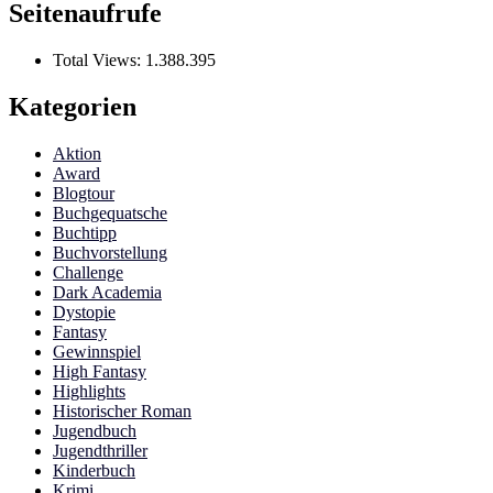
Seitenaufrufe
Total Views:
1.388.395
Kategorien
Aktion
Award
Blogtour
Buchgequatsche
Buchtipp
Buchvorstellung
Challenge
Dark Academia
Dystopie
Fantasy
Gewinnspiel
High Fantasy
Highlights
Historischer Roman
Jugendbuch
Jugendthriller
Kinderbuch
Krimi