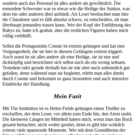
sondern auch das Personal ist alles andere als gewöhnlich. Die
ermordete Schwester war so etwas wie die Heilige der Station, was
dem ein oder anderen übel aufstieß. Als Leser beobachtet man hier
die Charaktere und es fällt absolut schwer, zu entscheiden, ob man
überhaupt jemanden trauen kann. Wer der Kopf der Entführung des
Babys ist, hatte ich geahnt, aber die restlichen Figuren haben mich
völlig verblüfft.
Selbst die Protagonistin Connie ist extrem gelungen und hat eine
Vergangenheit, die sie hier in diesem Gefängnis extrem triggert.
Auch sonst ist sie alles andere als eine Heilige, sie ist stur und
dickköpfig und bezeichnet sich selbst auch als ein wenig seltsam.
Trotzdem oder gerade deshalb hat sie mir aber auch unheimlich gut
gefallen, denn während man sie begleitet, erlebt man alles direkt
durch Connie und bekommt so ganz besondere und auch intensive
Eindrücke der Handlung.
Mein Fazit
Mit The Institution ist es Helen Fields gelungen einen Thriller zu
erschaffen, der dem Leser, vor allem zum Ende hin, den Atem raubt.
Die kleineren Längen im Mittelteil haben mich, wenn man das Buch
gesamt betrachtet, nicht weiter gestört, denn es gibt hier wirklich
extrem viele spannende Momente. Wer mit dem Grundthema der