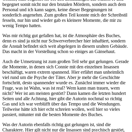
begegnet somit nicht nur den brutalen Mördern, sondern auch dem
Personal und ich kann sagen, keine dieser Begegnungen ist
sonderlich angenehm. Zum großen Teil konnte mich der Schreibstil
fesseln, nur hin und wieder gab es kleinere Momente, die mir zu
wenig Tempo hatten.
Was mir richtig gut gefallen hat, ist die Atmosphäre des Buches,
denn es sind ja nicht nur Schwerverbrecher hier inhaftiert, sondern
die Anstalt befindet sich weit abgelegen in diesem uralten Gebäude.
Das macht in der Vorstellung schon so einiges an Gänsehaut.
Auch die Umsetzung ist zum großen Teil sehr gut gelungen. Gerade
die Momente, in denen sich Connie mit den einzelnen Insassen
beschäftigt, waren extrem spannend. Hier erfährt man unheimlich
viel rund um die Psyche der Täter. Aber je mehr die Geschichte
fortschritt, desto spannender wurde es. Zunächst immer wieder die
Frage, was ist Wahn, was ist real? Wem kann man trauen, wem
nicht? Wer ist am meisten gestört? Dann kamen die letzten hundert
Seiten und alle Achtung, hier gibt die Autorin nochmal so richtig
Gas und ich war verblüfft über das Tempo und die Wendungen.
Teilweise hätte ich hier echt schreien wollen, weil hier so vieles
passiert, mitunter mit die besten Momente des Buches.
Was der Autorin ebenfalls richtig gut gelungen ist, sind die
Charaktere. Hier gilt nicht nur die Insassen sind psychisch gestört,