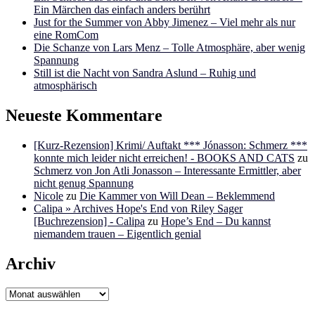
Ein Märchen das einfach anders berührt
Just for the Summer von Abby Jimenez – Viel mehr als nur
eine RomCom
Die Schanze von Lars Menz – Tolle Atmosphäre, aber wenig
Spannung
Still ist die Nacht von Sandra Aslund – Ruhig und
atmosphärisch
Neueste Kommentare
[Kurz-Rezension] Krimi/ Auftakt *** Jónasson: Schmerz ***
konnte mich leider nicht erreichen! - BOOKS AND CATS
zu
Schmerz von Jon Atli Jonasson – Interessante Ermittler, aber
nicht genug Spannung
Nicole
zu
Die Kammer von Will Dean – Beklemmend
Calipa » Archives Hope's End von Riley Sager
[Buchrezension] - Calipa
zu
Hope’s End – Du kannst
niemandem trauen – Eigentlich genial
Archiv
Archiv