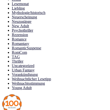
Lesemonat
Liebling
Mythologie/historisch
Neuerscheinung
Neuzugänge
New Adult
Psychothriller
Rezension
Romance
Romantasy
RomanticSuspense
RomCom
TAG
Thriller
Uncategorized
Urban Fantasy
Vorankündigung
Weihnachtlicher Lesetipp
Weihnachtsstimmung
Young Adult