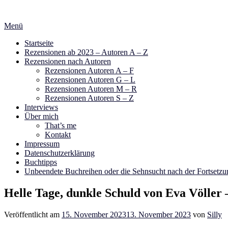
Zum
Inhalt
Menü
springen
Startseite
Rezensionen ab 2023 – Autoren A – Z
Rezensionen nach Autoren
Rezensionen Autoren A – F
Rezensionen Autoren G – L
Rezensionen Autoren M – R
Rezensionen Autoren S – Z
Interviews
Über mich
That’s me
Kontakt
Impressum
Datenschutzerklärung
Buchtipps
Unbeendete Buchreihen oder die Sehnsucht nach der Fortsetzu
Helle Tage, dunkle Schuld von Eva Völler
Veröffentlicht am
15. November 2023
13. November 2023
von
Silly