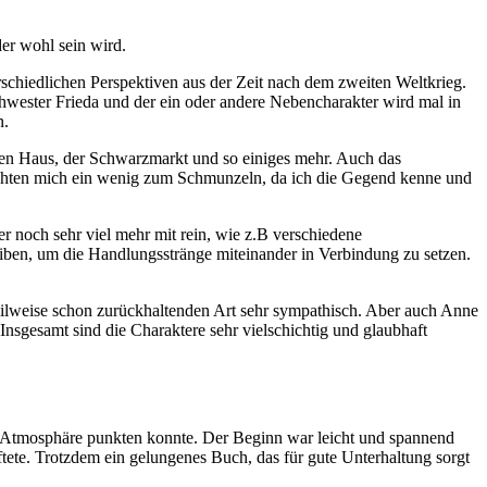
er wohl sein wird.
terschiedlichen Perspektiven aus der Zeit nach dem zweiten Weltkrieg.
chwester Frieda und der ein oder andere Nebencharakter wird mal in
n.
nen Haus, der Schwarzmarkt und so einiges mehr. Auch das
brachten mich ein wenig zum Schmunzeln, da ich die Gegend kenne und
er noch sehr viel mehr mit rein, wie z.B verschiedene
iben, um die Handlungsstränge miteinander in Verbindung zu setzen.
d teilweise schon zurückhaltenden Art sehr sympathisch. Aber auch Anne
Insgesamt sind die Charaktere sehr vielschichtig und glaubhaft
tt Atmosphäre punkten konnte. Der Beginn war leicht und spannend
tete. Trotzdem ein gelungenes Buch, das für gute Unterhaltung sorgt