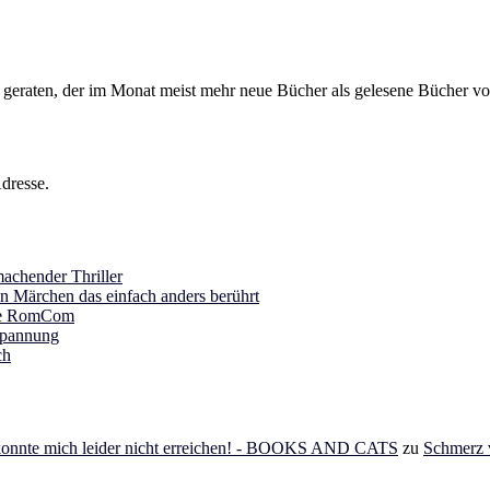
s geraten, der im Monat meist mehr neue Bücher als gelesene Bücher vor
dresse.
achender Thriller
in Märchen das einfach anders berührt
ine RomCom
Spannung
ch
 konnte mich leider nicht erreichen! - BOOKS AND CATS
zu
Schmerz v