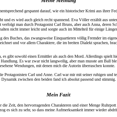
Meine Meinung
ntsprechend gespannt darauf, wie ein historischer Krimi aus ihrer Fed
eicht und es wird auch gleich recht spannend. Eva Völler erzählt aus un
it verfolgt man durch Protagonist Carl Bruns, aber auch Anna, deren S
lten nicht immer leicht und sorgte auch im Mittelteil für einige Länge
ng des Buches, das zwangsweise Einquartieren völlig Fremder im eige
ezeichnet und vor allem Charaktere, die im breiten Dialekt sprachen, 
es gibt sowohl einen Ermittler als auch den Mord. Allerdings spielt hi
Handlung. Es war zwar nicht langweilig, aber man musste am Ball ble
rgesehene Wendungen, mit denen mich die Autorin überraschen konnte.
ch die Protagonisten Carl und Anne. Carl war mir mit seiner ruhigen un
ie Dynamik zwischen den beiden fand ich absolut passend und stimmig. 
Mein Fazit
über die Zeit, den hervorragenden Charakteren und einer Menge Ruhrpo
zog es sich zu sehr, so dass meine Aufmerksamkeit immer wieder abdrif