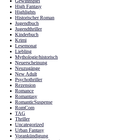
Gewinnspiel
High Fantasy
Highlights
Historischer Roman
Jugendbuch
Jugendthriller
Kinderbuch
Krimi
Lesemonat
Liebling
Mythologie/historisch
Neuerscheinung
Neuzugänge
New Adult
Psychothriller
Rezension
Romance
Romantasy
RomanticSuspense
RomCom
TAG
Thriller
Uncategorized
Urban Fantasy
Vorankündigung