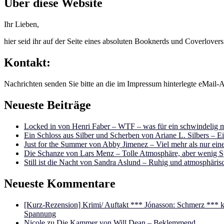
Über diese Website
Ihr Lieben,
hier seid ihr auf der Seite eines absoluten Booknerds und Coverlover
Kontakt:
Nachrichten senden Sie bitte an die im Impressum hinterlegte eMail-A
Neueste Beiträge
Locked in von Henri Faber – WTF – was für ein schwindelig m
Ein Schloss aus Silber und Scherben von Ariane L. Silbers – E
Just for the Summer von Abby Jimenez – Viel mehr als nur e
Die Schanze von Lars Menz – Tolle Atmosphäre, aber wenig 
Still ist die Nacht von Sandra Aslund – Ruhig und atmosphäris
Neueste Kommentare
[Kurz-Rezension] Krimi/ Auftakt *** Jónasson: Schmerz ***
Spannung
Nicole
zu
Die Kammer von Will Dean – Beklemmend