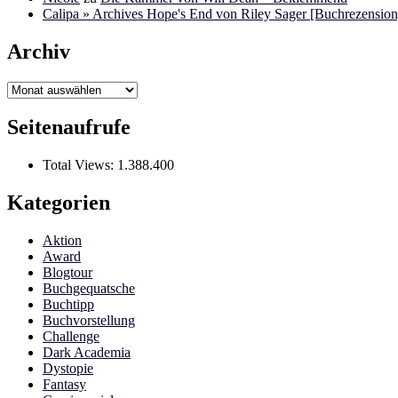
Calipa » Archives Hope's End von Riley Sager [Buchrezension]
Archiv
Archiv
Seitenaufrufe
Total Views:
1.388.400
Kategorien
Aktion
Award
Blogtour
Buchgequatsche
Buchtipp
Buchvorstellung
Challenge
Dark Academia
Dystopie
Fantasy