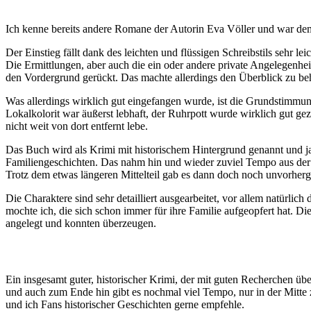
Ich kenne bereits andere Romane der Autorin Eva Völler und war deme
Der Einstieg fällt dank des leichten und flüssigen Schreibstils sehr l
Die Ermittlungen, aber auch die ein oder andere private Angelegenhe
den Vordergrund gerückt. Das machte allerdings den Überblick zu beha
Was allerdings wirklich gut eingefangen wurde, ist die Grundstimmu
Lokalkolorit war äußerst lebhaft, der Ruhrpott wurde wirklich gut g
nicht weit von dort entfernt lebe.
Das Buch wird als Krimi mit historischem Hintergrund genannt und ja, 
Familiengeschichten. Das nahm hin und wieder zuviel Tempo aus der 
Trotz dem etwas längeren Mittelteil gab es dann doch noch unvorhe
Die Charaktere sind sehr detailliert ausgearbeitet, vor allem natürli
mochte ich, die sich schon immer für ihre Familie aufgeopfert hat. D
angelegt und konnten überzeugen.
Ein insgesamt guter, historischer Krimi, der mit guten Recherchen 
und auch zum Ende hin gibt es nochmal viel Tempo, nur in der Mitte 
und ich Fans historischer Geschichten gerne empfehle.