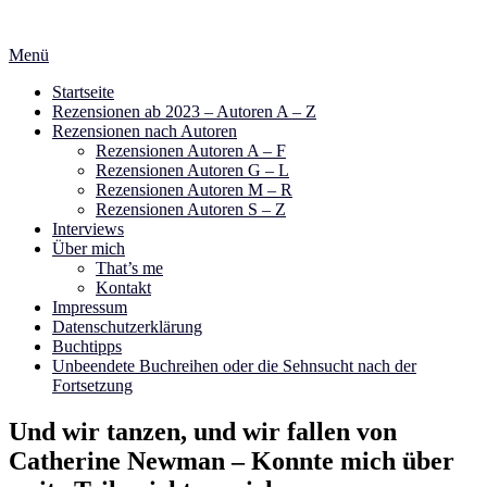
Zum
Inhalt
Menü
springen
Startseite
Rezensionen ab 2023 – Autoren A – Z
Rezensionen nach Autoren
Rezensionen Autoren A – F
Rezensionen Autoren G – L
Rezensionen Autoren M – R
Rezensionen Autoren S – Z
Interviews
Über mich
That’s me
Kontakt
Impressum
Datenschutzerklärung
Buchtipps
Unbeendete Buchreihen oder die Sehnsucht nach der
Fortsetzung
Und wir tanzen, und wir fallen von
Catherine Newman – Konnte mich über