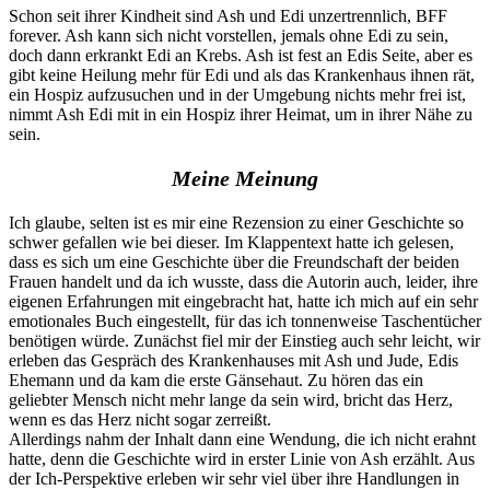
Schon seit ihrer Kindheit sind Ash und Edi unzertrennlich, BFF
forever. Ash kann sich nicht vorstellen, jemals ohne Edi zu sein,
doch dann erkrankt Edi an Krebs. Ash ist fest an Edis Seite, aber es
gibt keine Heilung mehr für Edi und als das Krankenhaus ihnen rät,
ein Hospiz aufzusuchen und in der Umgebung nichts mehr frei ist,
nimmt Ash Edi mit in ein Hospiz ihrer Heimat, um in ihrer Nähe zu
sein.
Meine Meinung
Ich glaube, selten ist es mir eine Rezension zu einer Geschichte so
schwer gefallen wie bei dieser. Im Klappentext hatte ich gelesen,
dass es sich um eine Geschichte über die Freundschaft der beiden
Frauen handelt und da ich wusste, dass die Autorin auch, leider, ihre
eigenen Erfahrungen mit eingebracht hat, hatte ich mich auf ein sehr
emotionales Buch eingestellt, für das ich tonnenweise Taschentücher
benötigen würde. Zunächst fiel mir der Einstieg auch sehr leicht, wir
erleben das Gespräch des Krankenhauses mit Ash und Jude, Edis
Ehemann und da kam die erste Gänsehaut. Zu hören das ein
geliebter Mensch nicht mehr lange da sein wird, bricht das Herz,
wenn es das Herz nicht sogar zerreißt.
Allerdings nahm der Inhalt dann eine Wendung, die ich nicht erahnt
hatte, denn die Geschichte wird in erster Linie von Ash erzählt. Aus
der Ich-Perspektive erleben wir sehr viel über ihre Handlungen in