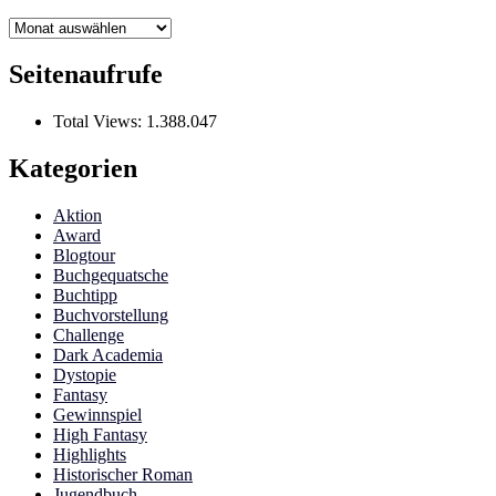
Archiv
Seitenaufrufe
Total Views:
1.388.047
Kategorien
Aktion
Award
Blogtour
Buchgequatsche
Buchtipp
Buchvorstellung
Challenge
Dark Academia
Dystopie
Fantasy
Gewinnspiel
High Fantasy
Highlights
Historischer Roman
Jugendbuch