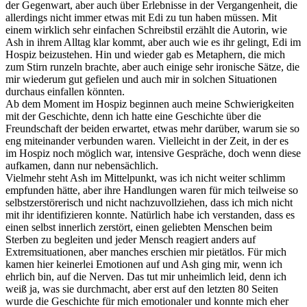
der Gegenwart, aber auch über Erlebnisse in der Vergangenheit, die
allerdings nicht immer etwas mit Edi zu tun haben müssen. Mit
einem wirklich sehr einfachen Schreibstil erzählt die Autorin, wie
Ash in ihrem Alltag klar kommt, aber auch wie es ihr gelingt, Edi im
Hospiz beizustehen. Hin und wieder gab es Metaphern, die mich
zum Stirn runzeln brachte, aber auch einige sehr ironische Sätze, die
mir wiederum gut gefielen und auch mir in solchen Situationen
durchaus einfallen könnten.
Ab dem Moment im Hospiz beginnen auch meine Schwierigkeiten
mit der Geschichte, denn ich hatte eine Geschichte über die
Freundschaft der beiden erwartet, etwas mehr darüber, warum sie so
eng miteinander verbunden waren. Vielleicht in der Zeit, in der es
im Hospiz noch möglich war, intensive Gespräche, doch wenn diese
aufkamen, dann nur nebensächlich.
Vielmehr steht Ash im Mittelpunkt, was ich nicht weiter schlimm
empfunden hätte, aber ihre Handlungen waren für mich teilweise so
selbstzerstörerisch und nicht nachzuvollziehen, dass ich mich nicht
mit ihr identifizieren konnte. Natürlich habe ich verstanden, dass es
einen selbst innerlich zerstört, einen geliebten Menschen beim
Sterben zu begleiten und jeder Mensch reagiert anders auf
Extremsituationen, aber manches erschien mir pietätlos. Für mich
kamen hier keinerlei Emotionen auf und Ash ging mir, wenn ich
ehrlich bin, auf die Nerven. Das tut mir unheimlich leid, denn ich
weiß ja, was sie durchmacht, aber erst auf den letzten 80 Seiten
wurde die Geschichte für mich emotionaler und konnte mich eher