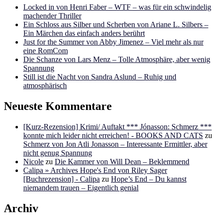
Locked in von Henri Faber – WTF – was für ein schwindelig
machender Thriller
Ein Schloss aus Silber und Scherben von Ariane L. Silbers –
Ein Märchen das einfach anders berührt
Just for the Summer von Abby Jimenez – Viel mehr als nur
eine RomCom
Die Schanze von Lars Menz – Tolle Atmosphäre, aber wenig
Spannung
Still ist die Nacht von Sandra Aslund – Ruhig und
atmosphärisch
Neueste Kommentare
[Kurz-Rezension] Krimi/ Auftakt *** Jónasson: Schmerz ***
konnte mich leider nicht erreichen! - BOOKS AND CATS
zu
Schmerz von Jon Atli Jonasson – Interessante Ermittler, aber
nicht genug Spannung
Nicole
zu
Die Kammer von Will Dean – Beklemmend
Calipa » Archives Hope's End von Riley Sager
[Buchrezension] - Calipa
zu
Hope’s End – Du kannst
niemandem trauen – Eigentlich genial
Archiv