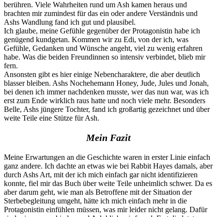
berühren. Viele Wahrheiten rund um Ash kamen heraus und
brachten mir zumindest für das ein oder andere Verständnis und
Ashs Wandlung fand ich gut und plausibel.
Ich glaube, meine Gefühle gegenüber der Protagonistin habe ich
genügend kundgetan. Kommen wir zu Edi, von der ich, was
Gefühle, Gedanken und Wünsche angeht, viel zu wenig erfahren
habe. Was die beiden Freundinnen so intensiv verbindet, blieb mir
fern.
Ansonsten gibt es hier einige Nebencharaktere, die aber deutlich
blasser bleiben. Ashs Nochehemann Honey, Jude, Jules und Jonah,
bei denen ich immer nachdenken musste, wer das nun war, was ich
erst zum Ende wirklich raus hatte und noch viele mehr. Besonders
Belle, Ashs jüngere Tochter, fand ich großartig gezeichnet und über
weite Teile eine Stütze für Ash.
Mein Fazit
Meine Erwartungen an die Geschichte waren in erster Linie einfach
ganz andere. Ich dachte an etwas wie bei Rabbit Hayes damals, aber
durch Ashs Art, mit der ich mich einfach gar nicht identifizieren
konnte, fiel mir das Buch über weite Teile unheimlich schwer. Da es
aber darum geht, wie man als Betroffene mit der Situation der
Sterbebegleitung umgeht, hätte ich mich einfach mehr in die
Protagonistin einfühlen müssen, was mir leider nicht gelang. Dafür