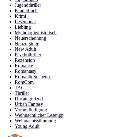
Jugendthriller
Kinderbuch
Krimi
Lesemonat
Liebling
Mythologie/historisch
Neuerscheinung
Neuzugänge
New Adult
Psychothriller
Rezension
Romance
Romantasy
RomanticSuspense
RomCom
TAG
Thriller
Uncategorized
Urban Fantasy
Vorankündigung
Weihnachtlicher Lesetipp
Weihnachtsstimmung
Young Adult