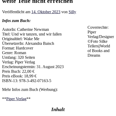
weite Teile nicht erreichen
Veröffentlicht am
14. Oktober 2023
von
Silly
Infos zum Buch:
Coverrechte:
AutorIn: Catherine Newman
Piper
Titel: Und wir tanzen, und wir fallen
Verlag/Designer
Originaltitel: Wake Me
©Foto Silke
ÜbersetzerIn: Alexandra Baisch
Tellers||World
Format: Hardcover
of Books and
Genre: Roman
Dreams
Umfang: 320 Seiten
Verlag: Piper Verlag
Erscheinungstermin: 31. August 2023
Preis Buch: 22,00 €
Preis eBook: 18,99 €
ISBN-13: ‎978-3-492-07163-5
Mehr Infos zum Buch (Werbung):
**
Piper Verlag
**
Inhalt