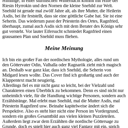
Himlinge, in einer stürmischen Winternacht kommt mit Hilfe der
Riesin Hyrrokin und den Nornen die kleine Snehild zur Welt.
Snehild ist gerade mal zwölf Jahre alt, als ihre Mutter, die Heilerin
Asdis, bei ihr feststellt, dass sie eine göttliche Gabe hat. Sie ist eine
Seherin. Das wiederum passt der Priesterin des Ortes, Ragnfried,
überhaupt, zumal auch Asdis sich mit dem Berater des Königs sehr
gut versteht. Vor lauter Eifersucht schmiedet Ragnfried einen
grausamen Plan und Snehild muss fliehen.
Meine Meinung
Ich bin ein großer Fan der nordischen Mythologie, alles rund um
den Göttervater Odin, Valhalla oder Ragnarök zieht mich magisch
an. Deshalb war ganz klar, dass ich Snehild, die Seherin von
Midgard lesen wollte. Das Cover find ich großartig und auch der
Klappentext macht neugierig.
Allerdings fiel es mir nicht ganz so leicht, bei der Vielzahl und
Charakteren einen Überblick zu bekommen. Denn es sind nicht nur
unheimlich viele, für die Handlung wichtige Personen, sondern auch
Erzählstränge. Mal erlebt man Snehild, mal die Mutter Asdis, mal
Priesterin Ragnfired usw. Beinahe kapitelweise ändert sich die
Perspektive. Also es steht hier nicht eine Person im Vordergrund,
sondern ein großes Gesamtbild aus vielen kleinen Puzzleteilen.
Außerdem liegt zwar dem Erzählten die nordische Göttersage zu
Grunde, doch es spielt hier auch ganz viel Fantasy mit ein, sprich