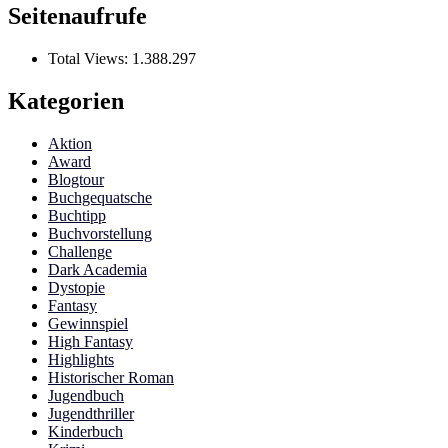
Seitenaufrufe
Total Views:
1.388.297
Kategorien
Aktion
Award
Blogtour
Buchgequatsche
Buchtipp
Buchvorstellung
Challenge
Dark Academia
Dystopie
Fantasy
Gewinnspiel
High Fantasy
Highlights
Historischer Roman
Jugendbuch
Jugendthriller
Kinderbuch