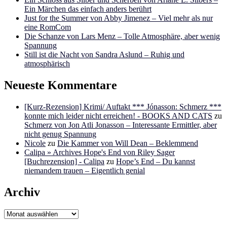
Ein Märchen das einfach anders berührt
Just for the Summer von Abby Jimenez – Viel mehr als nur
eine RomCom
Die Schanze von Lars Menz – Tolle Atmosphäre, aber wenig
Spannung
Still ist die Nacht von Sandra Aslund – Ruhig und
atmosphärisch
Neueste Kommentare
[Kurz-Rezension] Krimi/ Auftakt *** Jónasson: Schmerz ***
konnte mich leider nicht erreichen! - BOOKS AND CATS
zu
Schmerz von Jon Atli Jonasson – Interessante Ermittler, aber
nicht genug Spannung
Nicole
zu
Die Kammer von Will Dean – Beklemmend
Calipa » Archives Hope's End von Riley Sager
[Buchrezension] - Calipa
zu
Hope’s End – Du kannst
niemandem trauen – Eigentlich genial
Archiv
Archiv