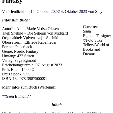
Fantasy
Veröffentlicht am
14. Oktober 2023
14. Oktober 2023
von
Silly
Infos zum Buch:
Coverrechte:
AutorIn: Anne-Marie Vedsø Olesen
Saga
Titel: Snehild – Die Seherin von Midgard
Egmont/Designer
Originaltitel: Vølvens vej – Snehild
©Foto Silke
ÜbersetzerIn: Elfriede Rabenfeder
Tellers||World of
Format: Paperback
Books and
Genre: Nordic Fantasy
Dreams
Umfang: 432 Seiten
Verlag: Saga Egmont
Erscheinungstermin: 07. August 2023
Preis Buch: 15,00 €
Preis eBook: 9,99 €
ISBN-13: ‎‎ 978-3987500091
Mehr Infos zum Buch (Werbung):
**
Saga Egmont
**
Inhalt