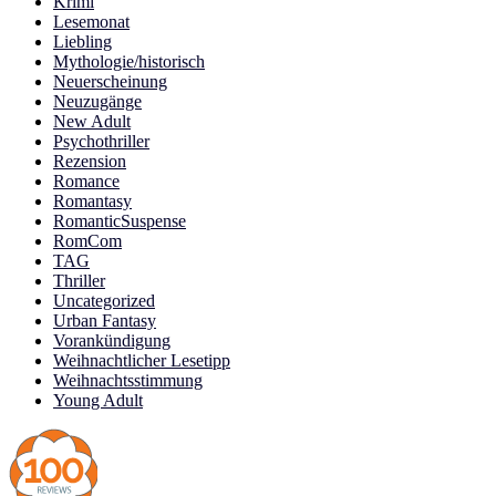
Krimi
Lesemonat
Liebling
Mythologie/historisch
Neuerscheinung
Neuzugänge
New Adult
Psychothriller
Rezension
Romance
Romantasy
RomanticSuspense
RomCom
TAG
Thriller
Uncategorized
Urban Fantasy
Vorankündigung
Weihnachtlicher Lesetipp
Weihnachtsstimmung
Young Adult