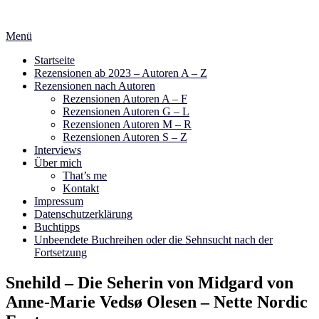
Zum
Inhalt
Menü
springen
Startseite
Rezensionen ab 2023 – Autoren A – Z
Rezensionen nach Autoren
Rezensionen Autoren A – F
Rezensionen Autoren G – L
Rezensionen Autoren M – R
Rezensionen Autoren S – Z
Interviews
Über mich
That’s me
Kontakt
Impressum
Datenschutzerklärung
Buchtipps
Unbeendete Buchreihen oder die Sehnsucht nach der
Fortsetzung
Snehild – Die Seherin von Midgard von
Anne-Marie Vedsø Olesen – Nette Nordic