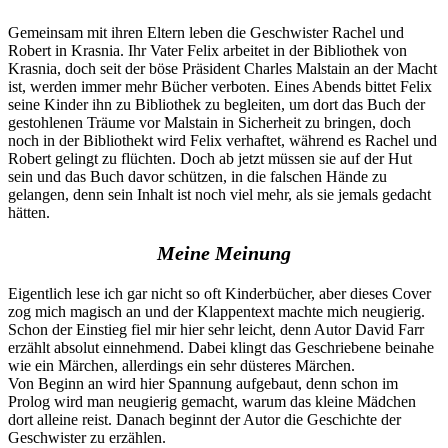
Gemeinsam mit ihren Eltern leben die Geschwister Rachel und
Robert in Krasnia. Ihr Vater Felix arbeitet in der Bibliothek von
Krasnia, doch seit der böse Präsident Charles Malstain an der Macht
ist, werden immer mehr Bücher verboten. Eines Abends bittet Felix
seine Kinder ihn zu Bibliothek zu begleiten, um dort das Buch der
gestohlenen Träume vor Malstain in Sicherheit zu bringen, doch
noch in der Bibliothekt wird Felix verhaftet, während es Rachel und
Robert gelingt zu flüchten. Doch ab jetzt müssen sie auf der Hut
sein und das Buch davor schützen, in die falschen Hände zu
gelangen, denn sein Inhalt ist noch viel mehr, als sie jemals gedacht
hätten.
Meine Meinung
Eigentlich lese ich gar nicht so oft Kinderbücher, aber dieses Cover
zog mich magisch an und der Klappentext machte mich neugierig.
Schon der Einstieg fiel mir hier sehr leicht, denn Autor David Farr
erzählt absolut einnehmend. Dabei klingt das Geschriebene beinahe
wie ein Märchen, allerdings ein sehr düsteres Märchen.
Von Beginn an wird hier Spannung aufgebaut, denn schon im
Prolog wird man neugierig gemacht, warum das kleine Mädchen
dort alleine reist. Danach beginnt der Autor die Geschichte der
Geschwister zu erzählen.