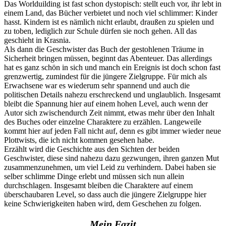
Das Worlduilding ist fast schon dystopisch: stellt euch vor, ihr lebt in
einem Land, das Bücher verbietet und noch viel schlimmer: Kinder
hasst. Kindern ist es nämlich nicht erlaubt, draußen zu spielen und
zu toben, lediglich zur Schule dürfen sie noch gehen. All das
geschieht in Krasnia.
Als dann die Geschwister das Buch der gestohlenen Träume in
Sicherheit bringen müssen, beginnt das Abenteuer. Das allerdings
hat es ganz schön in sich und manch ein Ereignis ist doch schon fast
grenzwertig, zumindest für die jüngere Zielgruppe. Für mich als
Erwachsene war es wiederum sehr spannend und auch die
politischen Details nahezu erschreckend und unglaublich. Insgesamt
bleibt die Spannung hier auf einem hohen Level, auch wenn der
Autor sich zwischendurch Zeit nimmt, etwas mehr über den Inhalt
des Buches oder einzelne Charaktere zu erzählen. Langeweile
kommt hier auf jeden Fall nicht auf, denn es gibt immer wieder neue
Plottwists, die ich nicht kommen gesehen habe.
Erzählt wird die Geschichte aus den Sichten der beiden
Geschwister, diese sind nahezu dazu gezwungen, ihren ganzen Mut
zusammenzunehmen, um viel Leid zu verhindern. Dabei haben sie
selber schlimme Dinge erlebt und müssen sich nun allein
durchschlagen. Insgesamt bleiben die Charaktere auf einem
überschaubaren Level, so dass auch die jüngere Zielgruppe hier
keine Schwierigkeiten haben wird, dem Geschehen zu folgen.
Mein Fazit