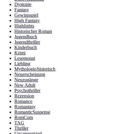
Dystopie
Fantasy
Gewinnspiel
High Fantasy
Highlights
Historischer Roman
Jugendbuch
Jugendthriller
Kinderbuch
Krimi
Lesemonat
Liebling
Mythologie/historisch
Neuerscheinung
Neuzugänge
New Adult
Psychothriller
Rezension
Romance
Romantasy
RomanticSuspense
RomCom
TAG
Thriller
Uncategorized