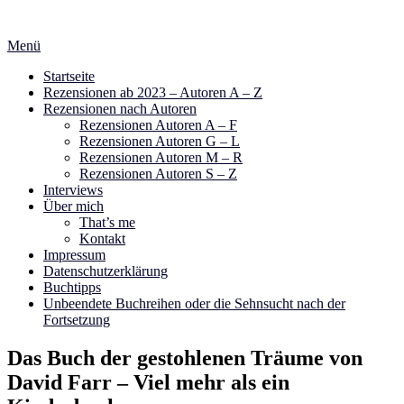
Zum
Inhalt
Menü
springen
Startseite
Rezensionen ab 2023 – Autoren A – Z
Rezensionen nach Autoren
Rezensionen Autoren A – F
Rezensionen Autoren G – L
Rezensionen Autoren M – R
Rezensionen Autoren S – Z
Interviews
Über mich
That’s me
Kontakt
Impressum
Datenschutzerklärung
Buchtipps
Unbeendete Buchreihen oder die Sehnsucht nach der
Fortsetzung
Das Buch der gestohlenen Träume von
David Farr – Viel mehr als ein