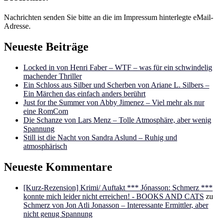
Nachrichten senden Sie bitte an die im Impressum hinterlegte eMail-
Adresse.
Neueste Beiträge
Locked in von Henri Faber – WTF – was für ein schwindelig
machender Thriller
Ein Schloss aus Silber und Scherben von Ariane L. Silbers –
Ein Märchen das einfach anders berührt
Just for the Summer von Abby Jimenez – Viel mehr als nur
eine RomCom
Die Schanze von Lars Menz – Tolle Atmosphäre, aber wenig
Spannung
Still ist die Nacht von Sandra Aslund – Ruhig und
atmosphärisch
Neueste Kommentare
[Kurz-Rezension] Krimi/ Auftakt *** Jónasson: Schmerz ***
konnte mich leider nicht erreichen! - BOOKS AND CATS
zu
Schmerz von Jon Atli Jonasson – Interessante Ermittler, aber
nicht genug Spannung