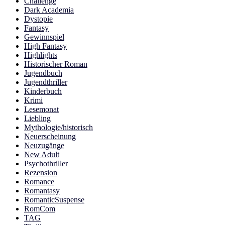
Challenge
Dark Academia
Dystopie
Fantasy
Gewinnspiel
High Fantasy
Highlights
Historischer Roman
Jugendbuch
Jugendthriller
Kinderbuch
Krimi
Lesemonat
Liebling
Mythologie/historisch
Neuerscheinung
Neuzugänge
New Adult
Psychothriller
Rezension
Romance
Romantasy
RomanticSuspense
RomCom
TAG