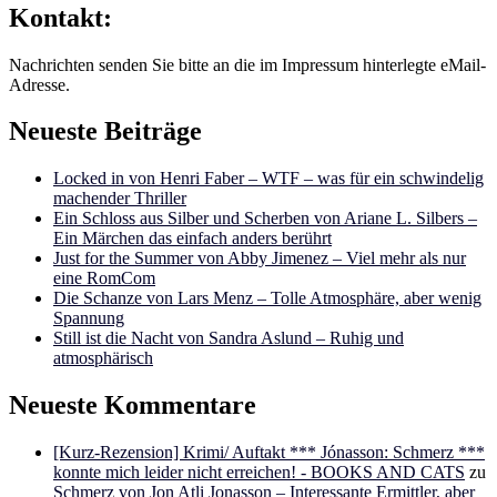
Kontakt:
Nachrichten senden Sie bitte an die im Impressum hinterlegte eMail-
Adresse.
Neueste Beiträge
Locked in von Henri Faber – WTF – was für ein schwindelig
machender Thriller
Ein Schloss aus Silber und Scherben von Ariane L. Silbers –
Ein Märchen das einfach anders berührt
Just for the Summer von Abby Jimenez – Viel mehr als nur
eine RomCom
Die Schanze von Lars Menz – Tolle Atmosphäre, aber wenig
Spannung
Still ist die Nacht von Sandra Aslund – Ruhig und
atmosphärisch
Neueste Kommentare
[Kurz-Rezension] Krimi/ Auftakt *** Jónasson: Schmerz ***
konnte mich leider nicht erreichen! - BOOKS AND CATS
zu
Schmerz von Jon Atli Jonasson – Interessante Ermittler, aber