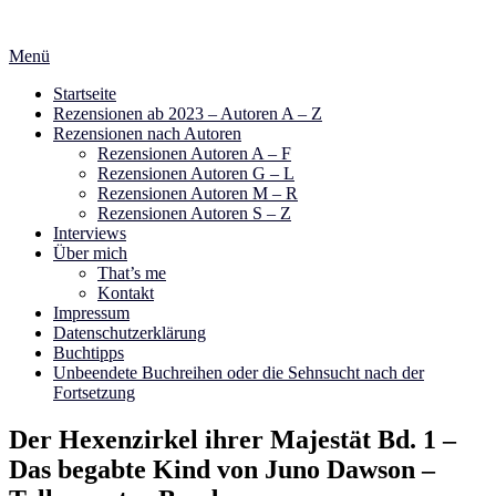
Zum
Inhalt
Menü
springen
Startseite
Rezensionen ab 2023 – Autoren A – Z
Rezensionen nach Autoren
Rezensionen Autoren A – F
Rezensionen Autoren G – L
Rezensionen Autoren M – R
Rezensionen Autoren S – Z
Interviews
Über mich
That’s me
Kontakt
Impressum
Datenschutzerklärung
Buchtipps
Unbeendete Buchreihen oder die Sehnsucht nach der
Fortsetzung
Der Hexenzirkel ihrer Majestät Bd. 1 –
Das begabte Kind von Juno Dawson –