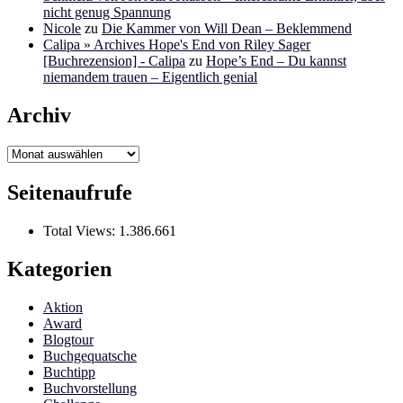
nicht genug Spannung
Nicole
zu
Die Kammer von Will Dean – Beklemmend
Calipa » Archives Hope's End von Riley Sager
[Buchrezension] - Calipa
zu
Hope’s End – Du kannst
niemandem trauen – Eigentlich genial
Archiv
Archiv
Seitenaufrufe
Total Views:
1.386.661
Kategorien
Aktion
Award
Blogtour
Buchgequatsche
Buchtipp
Buchvorstellung