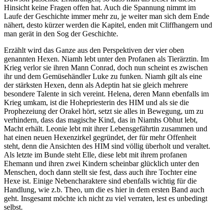
Hinsicht keine Fragen offen hat. Auch die Spannung nimmt im
Laufe der Geschichte immer mehr zu, je weiter man sich dem Ende
nähert, desto kürzer werden die Kapitel, enden mit Cliffhangern und
man gerät in den Sog der Geschichte.
Erzählt wird das Ganze aus den Perspektiven der vier oben
genannten Hexen. Niamh lebt unter den Profanen als Tierärztin. Im
Krieg verlor sie ihren Mann Conrad, doch nun scheint es zwischen
ihr und dem Gemüsehändler Luke zu funken. Niamh gilt als eine
der stärksten Hexen, denn als Adeptin hat sie gleich mehrere
besondere Talente in sich vereint. Helena, deren Mann ebenfalls im
Krieg umkam, ist die Hohepriesterin des HIM und als sie die
Prophezeiung der Orakel hört, setzt sie alles in Bewegung, um zu
verhindern, dass das magische Kind, das in Niamhs Obhut lebt,
Macht erhält. Leonie lebt mit ihrer Lebensgefährtin zusammen und
hat einen neuen Hexenzirkel gegründet, der für mehr Offenheit
steht, denn die Ansichten des HIM sind völlig überholt und veraltet.
Als letzte im Bunde steht Elle, diese lebt mit ihrem profanen
Ehemann und ihren zwei Kindern scheinbar glücklich unter den
Menschen, doch dann stellt sie fest, dass auch ihre Tochter eine
Hexe ist. Einige Nebencharaktere sind ebenfalls wichtig für die
Handlung, wie z.b. Theo, um die es hier in dem ersten Band auch
geht. Insgesamt möchte ich nicht zu viel verraten, lest es unbedingt
selbst.