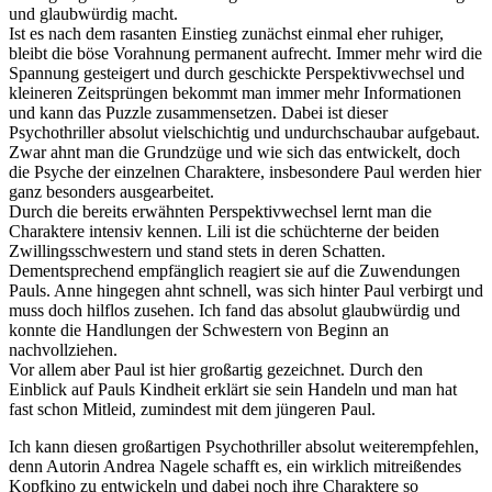
und glaubwürdig macht.
Ist es nach dem rasanten Einstieg zunächst einmal eher ruhiger,
bleibt die böse Vorahnung permanent aufrecht. Immer mehr wird die
Spannung gesteigert und durch geschickte Perspektivwechsel und
kleineren Zeitsprüngen bekommt man immer mehr Informationen
und kann das Puzzle zusammensetzen. Dabei ist dieser
Psychothriller absolut vielschichtig und undurchschaubar aufgebaut.
Zwar ahnt man die Grundzüge und wie sich das entwickelt, doch
die Psyche der einzelnen Charaktere, insbesondere Paul werden hier
ganz besonders ausgearbeitet.
Durch die bereits erwähnten Perspektivwechsel lernt man die
Charaktere intensiv kennen. Lili ist die schüchterne der beiden
Zwillingsschwestern und stand stets in deren Schatten.
Dementsprechend empfänglich reagiert sie auf die Zuwendungen
Pauls. Anne hingegen ahnt schnell, was sich hinter Paul verbirgt und
muss doch hilflos zusehen. Ich fand das absolut glaubwürdig und
konnte die Handlungen der Schwestern von Beginn an
nachvollziehen.
Vor allem aber Paul ist hier großartig gezeichnet. Durch den
Einblick auf Pauls Kindheit erklärt sie sein Handeln und man hat
fast schon Mitleid, zumindest mit dem jüngeren Paul.
Ich kann diesen großartigen Psychothriller absolut weiterempfehlen,
denn Autorin Andrea Nagele schafft es, ein wirklich mitreißendes
Kopfkino zu entwickeln und dabei noch ihre Charaktere so