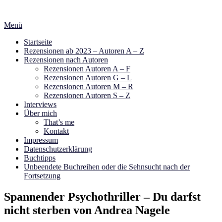
Zum
Inhalt
Menü
springen
Startseite
Rezensionen ab 2023 – Autoren A – Z
Rezensionen nach Autoren
Rezensionen Autoren A – F
Rezensionen Autoren G – L
Rezensionen Autoren M – R
Rezensionen Autoren S – Z
Interviews
Über mich
That’s me
Kontakt
Impressum
Datenschutzerklärung
Buchtipps
Unbeendete Buchreihen oder die Sehnsucht nach der
Fortsetzung
Spannender Psychothriller – Du darfst
nicht sterben von Andrea Nagele