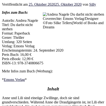
Veröffentlicht am
25. Oktober 2020
25. Oktober 2020
von
Silly
Infos zum Buch:
Coverrechte: Emons Verlag/Designer
AutorIn: Andrea Nagele
©Foto Silke Tellers||World of Books and
Titel: Du darfst nicht
Dreams
sterben
Format: Paperback
Genre: Thriller
Umfang: 320 Seiten
Verlag: Emons Verlag
Erscheinungstermin: 24. September 2020
Preis Buch: 16,00 €
Preis eBook: 12,99 €
ISBN-13: 978-3740806675
Mehr Infos zum Buch (Werbung):
*
Emons Verlag
*
Inhalt
Anne und Lili sind eineiige Zwillinge, doch sie sind
grundverschieden. Während Anne die Draufgängerin ist, ist Lili eher