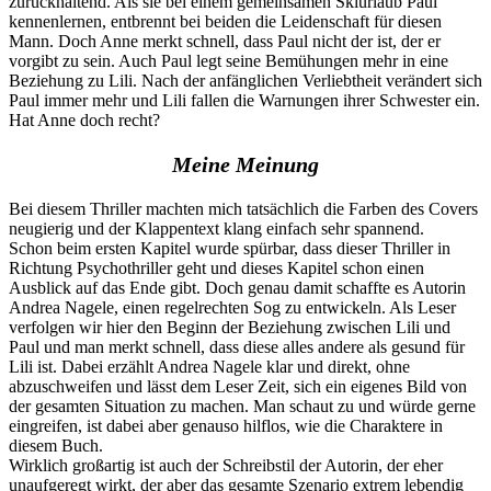
zurückhaltend. Als sie bei einem gemeinsamen Skiurlaub Paul
kennenlernen, entbrennt bei beiden die Leidenschaft für diesen
Mann. Doch Anne merkt schnell, dass Paul nicht der ist, der er
vorgibt zu sein. Auch Paul legt seine Bemühungen mehr in eine
Beziehung zu Lili. Nach der anfänglichen Verliebtheit verändert sich
Paul immer mehr und Lili fallen die Warnungen ihrer Schwester ein.
Hat Anne doch recht?
Meine Meinung
Bei diesem Thriller machten mich tatsächlich die Farben des Covers
neugierig und der Klappentext klang einfach sehr spannend.
Schon beim ersten Kapitel wurde spürbar, dass dieser Thriller in
Richtung Psychothriller geht und dieses Kapitel schon einen
Ausblick auf das Ende gibt. Doch genau damit schaffte es Autorin
Andrea Nagele, einen regelrechten Sog zu entwickeln. Als Leser
verfolgen wir hier den Beginn der Beziehung zwischen Lili und
Paul und man merkt schnell, dass diese alles andere als gesund für
Lili ist. Dabei erzählt Andrea Nagele klar und direkt, ohne
abzuschweifen und lässt dem Leser Zeit, sich ein eigenes Bild von
der gesamten Situation zu machen. Man schaut zu und würde gerne
eingreifen, ist dabei aber genauso hilflos, wie die Charaktere in
diesem Buch.
Wirklich großartig ist auch der Schreibstil der Autorin, der eher
unaufgeregt wirkt, der aber das gesamte Szenario extrem lebendig