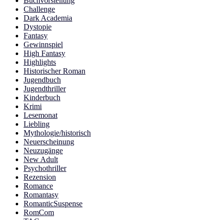
Buchvorstellung
Challenge
Dark Academia
Dystopie
Fantasy
Gewinnspiel
High Fantasy
Highlights
Historischer Roman
Jugendbuch
Jugendthriller
Kinderbuch
Krimi
Lesemonat
Liebling
Mythologie/historisch
Neuerscheinung
Neuzugänge
New Adult
Psychothriller
Rezension
Romance
Romantasy
RomanticSuspense
RomCom