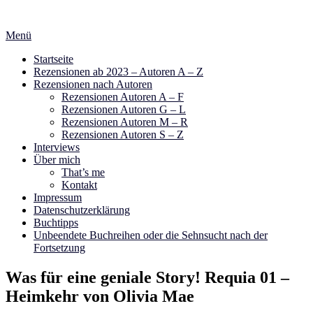
Zum
Inhalt
Menü
springen
Startseite
Rezensionen ab 2023 – Autoren A – Z
Rezensionen nach Autoren
Rezensionen Autoren A – F
Rezensionen Autoren G – L
Rezensionen Autoren M – R
Rezensionen Autoren S – Z
Interviews
Über mich
That’s me
Kontakt
Impressum
Datenschutzerklärung
Buchtipps
Unbeendete Buchreihen oder die Sehnsucht nach der
Fortsetzung
Was für eine geniale Story! Requia 01 –
Heimkehr von Olivia Mae