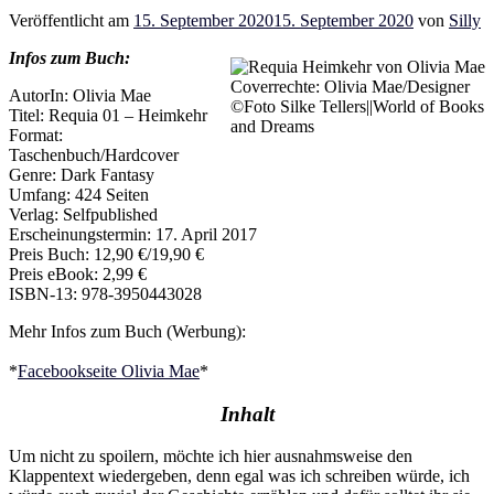
Veröffentlicht am
15. September 2020
15. September 2020
von
Silly
Infos zum Buch:
Coverrechte: Olivia Mae/Designer
AutorIn: Olivia Mae
©Foto Silke Tellers||World of Books
Titel: Requia 01 – Heimkehr
and Dreams
Format:
Taschenbuch/Hardcover
Genre: Dark Fantasy
Umfang: 424 Seiten
Verlag: Selfpublished
Erscheinungstermin: 17. April 2017
Preis Buch: 12,90 €/19,90 €
Preis eBook: 2,99 €
ISBN-13: 978-3950443028
Mehr Infos zum Buch (Werbung):
*
Facebookseite Olivia Mae
*
Inhalt
Um nicht zu spoilern, möchte ich hier ausnahmsweise den
Klappentext wiedergeben, denn egal was ich schreiben würde, ich