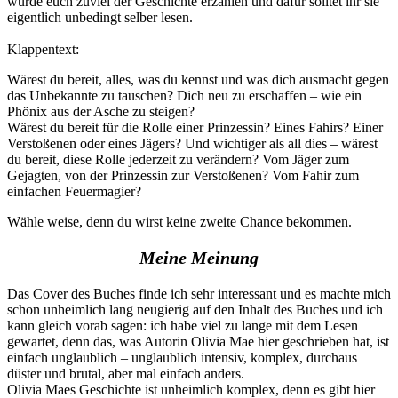
würde euch zuviel der Geschichte erzählen und dafür solltet ihr sie
eigentlich unbedingt selber lesen.
Klappentext:
Wärest du bereit, alles, was du kennst und was dich ausmacht gegen
das Unbekannte zu tauschen? Dich neu zu erschaffen – wie ein
Phönix aus der Asche zu steigen?
Wärest du bereit für die Rolle einer Prinzessin? Eines Fahirs? Einer
Verstoßenen oder eines Jägers? Und wichtiger als all dies – wärest
du bereit, diese Rolle jederzeit zu verändern? Vom Jäger zum
Gejagten, von der Prinzessin zur Verstoßenen? Vom Fahir zum
einfachen Feuermagier?
Wähle weise, denn du wirst keine zweite Chance bekommen.
Meine Meinung
Das Cover des Buches finde ich sehr interessant und es machte mich
schon unheimlich lang neugierig auf den Inhalt des Buches und ich
kann gleich vorab sagen: ich habe viel zu lange mit dem Lesen
gewartet, denn das, was Autorin Olivia Mae hier geschrieben hat, ist
einfach unglaublich – unglaublich intensiv, komplex, durchaus
düster und brutal, aber mal einfach anders.
Olivia Maes Geschichte ist unheimlich komplex, denn es gibt hier