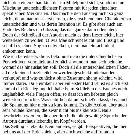
nicht den einen Charakter, der im Mittelpunkt steht, sondern eine
Mischung unterschiedlichster Figuren mit für jeden einzelnen
spezifischen Merkmalen. Das machte den Einstieg nicht so ganz
leicht, denn man muss erst lernen, die verschiendenen Charaktere zu
unterscheiden und was deren Intention ist. Es gibt aber auch am
Ende des Buches ein Glossar, das das ganze dann erleichtert.
Doch der Schreibstil der Autorin macht es dem Leser leicht, hier
weiterlesen zu wollen. Olivia Mae schreibt leicht und flüssig und
schafft es, einen Sog zu entwickeln, dem man einfach nicht
entkommen kann.
Wie ich bereits erwähnte, bekommt man die unterschiedlichsten
Perspektiven vermittelt und zunächst wundert man sich beinahe,
worauf das hinauslaufen soll. Doch all die unterschiedlichen Fäden,
all die kleinen Puzzleteilchen werden geschickt miteinander
verknüpft und was zunächst ohne Zusammenhang scheint, wird
immer klarer. Da Heimkehr aber ein erster Band ist, ist es auch erst
einmal ein Einstieg und ich habe beim Schließen des Buches noch
unglaublich viele Fragen offen, so dass ich am liebsten gleich
weiterlesen möchte. Was natürlich darauf schließen lässt, dass auch
die Spannung hier nicht zu kurz kommt. Es gibt Action, aber auch
sehr brutale Szenen, die zwar nicht bis ins kleinste Details
beschrieben werden, die aber durch die bildgewaltige Sprache der
Autorin durchaus lebendig im Kopf werden.
Das Setting ist ebenfalls ein anderes, es gibt Perspektiven, die hier
bei uns auf der Erde spielen, aber auch welche auf fremden