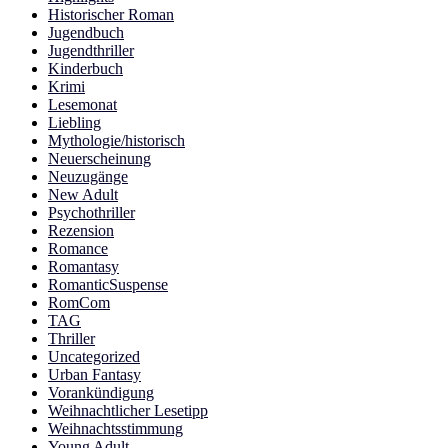
Historischer Roman
Jugendbuch
Jugendthriller
Kinderbuch
Krimi
Lesemonat
Liebling
Mythologie/historisch
Neuerscheinung
Neuzugänge
New Adult
Psychothriller
Rezension
Romance
Romantasy
RomanticSuspense
RomCom
TAG
Thriller
Uncategorized
Urban Fantasy
Vorankündigung
Weihnachtlicher Lesetipp
Weihnachtsstimmung
Young Adult