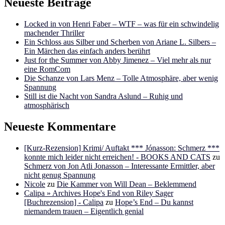
Neueste Beiträge
Locked in von Henri Faber – WTF – was für ein schwindelig
machender Thriller
Ein Schloss aus Silber und Scherben von Ariane L. Silbers –
Ein Märchen das einfach anders berührt
Just for the Summer von Abby Jimenez – Viel mehr als nur
eine RomCom
Die Schanze von Lars Menz – Tolle Atmosphäre, aber wenig
Spannung
Still ist die Nacht von Sandra Aslund – Ruhig und
atmosphärisch
Neueste Kommentare
[Kurz-Rezension] Krimi/ Auftakt *** Jónasson: Schmerz ***
konnte mich leider nicht erreichen! - BOOKS AND CATS
zu
Schmerz von Jon Atli Jonasson – Interessante Ermittler, aber
nicht genug Spannung
Nicole
zu
Die Kammer von Will Dean – Beklemmend
Calipa » Archives Hope's End von Riley Sager
[Buchrezension] - Calipa
zu
Hope’s End – Du kannst
niemandem trauen – Eigentlich genial