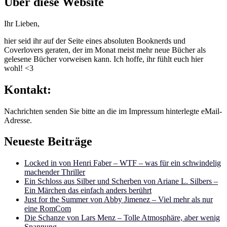
Über diese Website
Ihr Lieben,
hier seid ihr auf der Seite eines absoluten Booknerds und
Coverlovers geraten, der im Monat meist mehr neue Bücher als
gelesene Bücher vorweisen kann. Ich hoffe, ihr fühlt euch hier
wohl! <3
Kontakt:
Nachrichten senden Sie bitte an die im Impressum hinterlegte eMail-
Adresse.
Neueste Beiträge
Locked in von Henri Faber – WTF – was für ein schwindelig
machender Thriller
Ein Schloss aus Silber und Scherben von Ariane L. Silbers –
Ein Märchen das einfach anders berührt
Just for the Summer von Abby Jimenez – Viel mehr als nur
eine RomCom
Die Schanze von Lars Menz – Tolle Atmosphäre, aber wenig
Spannung