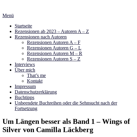
Zum
Inhalt
Menü
springen
Startseite
Rezensionen ab 2023 – Autoren A – Z
Rezensionen nach Autoren
Rezensionen Autoren A – F
Rezensionen Autoren G – L
Rezensionen Autoren M – R
Rezensionen Autoren S – Z
Interviews
Über mich
That’s me
Kontakt
Impressum
Datenschutzerklärung
Buchtipps
Unbeendete Buchreihen oder die Sehnsucht nach der
Fortsetzung
Um Längen besser als Band 1 – Wings of
Silver von Camilla Läckberg