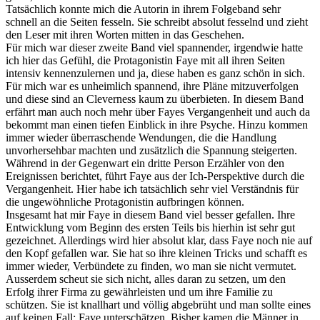
Tatsächlich konnte mich die Autorin in ihrem Folgeband sehr
schnell an die Seiten fesseln. Sie schreibt absolut fesselnd und zieht
den Leser mit ihren Worten mitten in das Geschehen.
Für mich war dieser zweite Band viel spannender, irgendwie hatte
ich hier das Gefühl, die Protagonistin Faye mit all ihren Seiten
intensiv kennenzulernen und ja, diese haben es ganz schön in sich.
Für mich war es unheimlich spannend, ihre Pläne mitzuverfolgen
und diese sind an Cleverness kaum zu überbieten. In diesem Band
erfährt man auch noch mehr über Fayes Vergangenheit und auch da
bekommt man einen tiefen Einblick in ihre Psyche. Hinzu kommen
immer wieder überraschende Wendungen, die die Handlung
unvorhersehbar machten und zusätzlich die Spannung steigerten.
Während in der Gegenwart ein dritte Person Erzähler von den
Ereignissen berichtet, führt Faye aus der Ich-Perspektive durch die
Vergangenheit. Hier habe ich tatsächlich sehr viel Verständnis für
die ungewöhnliche Protagonistin aufbringen können.
Insgesamt hat mir Faye in diesem Band viel besser gefallen. Ihre
Entwicklung vom Beginn des ersten Teils bis hierhin ist sehr gut
gezeichnet. Allerdings wird hier absolut klar, dass Faye noch nie auf
den Kopf gefallen war. Sie hat so ihre kleinen Tricks und schafft es
immer wieder, Verbündete zu finden, wo man sie nicht vermutet.
Ausserdem scheut sie sich nicht, alles daran zu setzen, um den
Erfolg ihrer Firma zu gewährleisten und um ihre Familie zu
schützen. Sie ist knallhart und völlig abgebrüht und man sollte eines
auf keinen Fall: Faye unterschätzen. Bisher kamen die Männer in