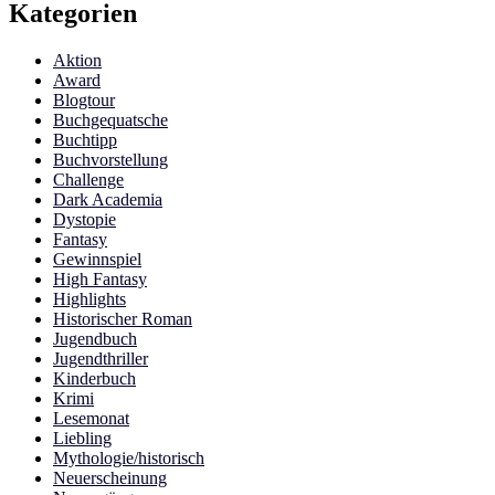
Kategorien
Aktion
Award
Blogtour
Buchgequatsche
Buchtipp
Buchvorstellung
Challenge
Dark Academia
Dystopie
Fantasy
Gewinnspiel
High Fantasy
Highlights
Historischer Roman
Jugendbuch
Jugendthriller
Kinderbuch
Krimi
Lesemonat
Liebling
Mythologie/historisch
Neuerscheinung