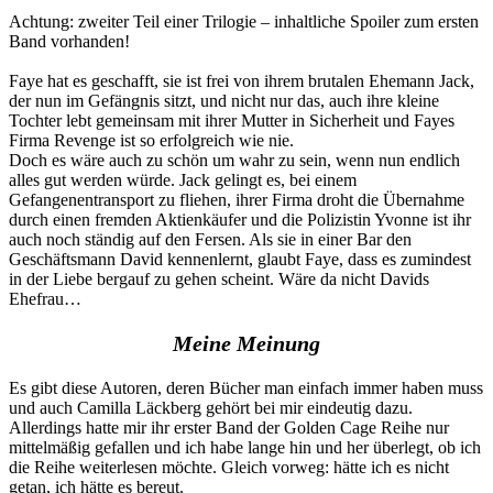
Achtung: zweiter Teil einer Trilogie – inhaltliche Spoiler zum ersten
Band vorhanden!
Faye hat es geschafft, sie ist frei von ihrem brutalen Ehemann Jack,
der nun im Gefängnis sitzt, und nicht nur das, auch ihre kleine
Tochter lebt gemeinsam mit ihrer Mutter in Sicherheit und Fayes
Firma Revenge ist so erfolgreich wie nie.
Doch es wäre auch zu schön um wahr zu sein, wenn nun endlich
alles gut werden würde. Jack gelingt es, bei einem
Gefangenentransport zu fliehen, ihrer Firma droht die Übernahme
durch einen fremden Aktienkäufer und die Polizistin Yvonne ist ihr
auch noch ständig auf den Fersen. Als sie in einer Bar den
Geschäftsmann David kennenlernt, glaubt Faye, dass es zumindest
in der Liebe bergauf zu gehen scheint. Wäre da nicht Davids
Ehefrau…
Meine Meinung
Es gibt diese Autoren, deren Bücher man einfach immer haben muss
und auch Camilla Läckberg gehört bei mir eindeutig dazu.
Allerdings hatte mir ihr erster Band der Golden Cage Reihe nur
mittelmäßig gefallen und ich habe lange hin und her überlegt, ob ich
die Reihe weiterlesen möchte. Gleich vorweg: hätte ich es nicht
getan, ich hätte es bereut.