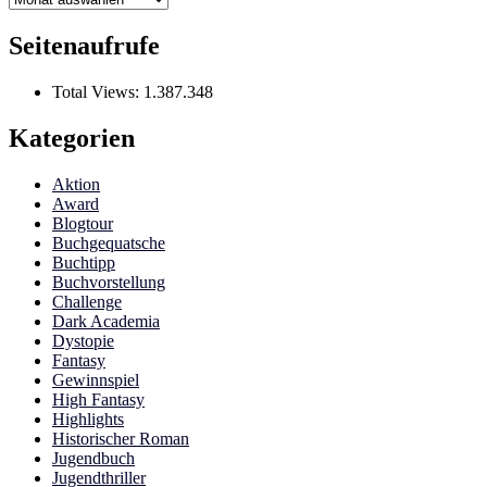
Seitenaufrufe
Total Views:
1.387.348
Kategorien
Aktion
Award
Blogtour
Buchgequatsche
Buchtipp
Buchvorstellung
Challenge
Dark Academia
Dystopie
Fantasy
Gewinnspiel
High Fantasy
Highlights
Historischer Roman
Jugendbuch
Jugendthriller