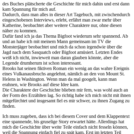
des Buches plätscherte die Geschichte für mich dahin und erst dann
kam Spannung für mich auf.
Dadurch, dass man alles in dieser Art Tagebuch, mit zwischendurch
eingeschobenen Interviews, erlebt, erfährt man zwar mehr über
Katherine, beobachtet aber weitere Charaktere nur, ohne diesen
näher zu kommen.
Dafür fand ich ja das Thema Bigfoot wiederum sehr spannend. Ab
und an habe ich mit meinem Mann gemeinsam im TV die
Monsterjäger beobachtet und mich da schon irgendwie über die
Jagd nach dem Sasquatch oder Bigfoot amüsiert. Letzten Endes
weiß ich nicht, inwieweit man daran glauben könnte, aber die
Legende drumherum ist schon interessant.
Brooks hat seinen fiktiven Roman ein wenig an das wahre Ereignis
eines Vulkanausbruchs angelehnt, nämlich an den von Mount St.
Helens in Washington. Wenn man da mal googelt, kann man
erahnen, wie Brooks auf diese Idee kam.
Die Charaktere der Geschichte blieben mir fern, was wohl auch an
der Form des Erzählten lag. So richtig habe ich mich nicht mit ihnen
mitgefürchtet und insgesamt fiel es mir schwer, zu ihnen Zugang zu
finden.
Ich muss zugeben, dass ich bei diesem Cover und dem Klappentext
eine spannende, bis gruselige Story erwartet hätte. Allerdings hat
mich die Geschichte über weite Teile einfach nicht fesseln können,
weil die Spannung einfach fiel zu spät kam. Erst im letzten Teil