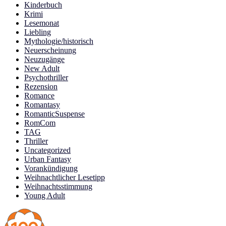
Kinderbuch
Krimi
Lesemonat
Liebling
Mythologie/historisch
Neuerscheinung
Neuzugänge
New Adult
Psychothriller
Rezension
Romance
Romantasy
RomanticSuspense
RomCom
TAG
Thriller
Uncategorized
Urban Fantasy
Vorankündigung
Weihnachtlicher Lesetipp
Weihnachtsstimmung
Young Adult