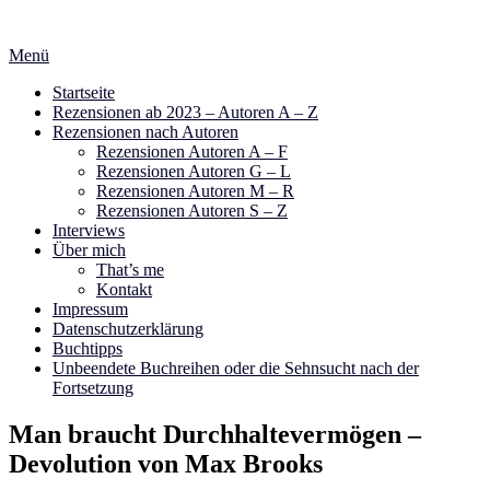
Zum
Inhalt
Menü
springen
Startseite
Rezensionen ab 2023 – Autoren A – Z
Rezensionen nach Autoren
Rezensionen Autoren A – F
Rezensionen Autoren G – L
Rezensionen Autoren M – R
Rezensionen Autoren S – Z
Interviews
Über mich
That’s me
Kontakt
Impressum
Datenschutzerklärung
Buchtipps
Unbeendete Buchreihen oder die Sehnsucht nach der
Fortsetzung
Man braucht Durchhaltevermögen –
Devolution von Max Brooks