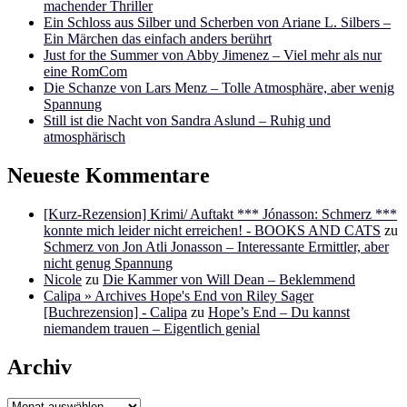
machender Thriller
Ein Schloss aus Silber und Scherben von Ariane L. Silbers –
Ein Märchen das einfach anders berührt
Just for the Summer von Abby Jimenez – Viel mehr als nur
eine RomCom
Die Schanze von Lars Menz – Tolle Atmosphäre, aber wenig
Spannung
Still ist die Nacht von Sandra Aslund – Ruhig und
atmosphärisch
Neueste Kommentare
[Kurz-Rezension] Krimi/ Auftakt *** Jónasson: Schmerz ***
konnte mich leider nicht erreichen! - BOOKS AND CATS
zu
Schmerz von Jon Atli Jonasson – Interessante Ermittler, aber
nicht genug Spannung
Nicole
zu
Die Kammer von Will Dean – Beklemmend
Calipa » Archives Hope's End von Riley Sager
[Buchrezension] - Calipa
zu
Hope’s End – Du kannst
niemandem trauen – Eigentlich genial
Archiv
Archiv