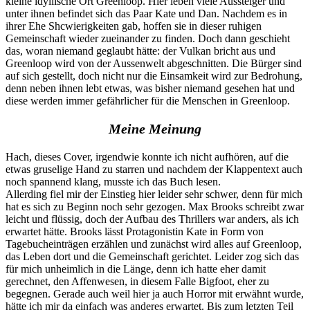
kleine idyllische Ort Greenloop. Hier leben viele Aussteiger und
unter ihnen befindet sich das Paar Kate und Dan. Nachdem es in
ihrer Ehe Shcwierigkeiten gab, hoffen sie in dieser ruhigen
Gemeinschaft wieder zueinander zu finden. Doch dann geschieht
das, woran niemand geglaubt hätte: der Vulkan bricht aus und
Greenloop wird von der Aussenwelt abgeschnitten. Die Bürger sind
auf sich gestellt, doch nicht nur die Einsamkeit wird zur Bedrohung,
denn neben ihnen lebt etwas, was bisher niemand gesehen hat und
diese werden immer gefährlicher für die Menschen in Greenloop.
Meine Meinung
Hach, dieses Cover, irgendwie konnte ich nicht aufhören, auf die
etwas gruselige Hand zu starren und nachdem der Klappentext auch
noch spannend klang, musste ich das Buch lesen.
Allerding fiel mir der Einstieg hier leider sehr schwer, denn für mich
hat es sich zu Beginn noch sehr gezogen. Max Brooks schreibt zwar
leicht und flüssig, doch der Aufbau des Thrillers war anders, als ich
erwartet hätte. Brooks lässt Protagonistin Kate in Form von
Tagebucheinträgen erzählen und zunächst wird alles auf Greenloop,
das Leben dort und die Gemeinschaft gerichtet. Leider zog sich das
für mich unheimlich in die Länge, denn ich hatte eher damit
gerechnet, den Affenwesen, in diesem Falle Bigfoot, eher zu
begegnen. Gerade auch weil hier ja auch Horror mit erwähnt wurde,
hätte ich mir da einfach was anderes erwartet. Bis zum letzten Teil