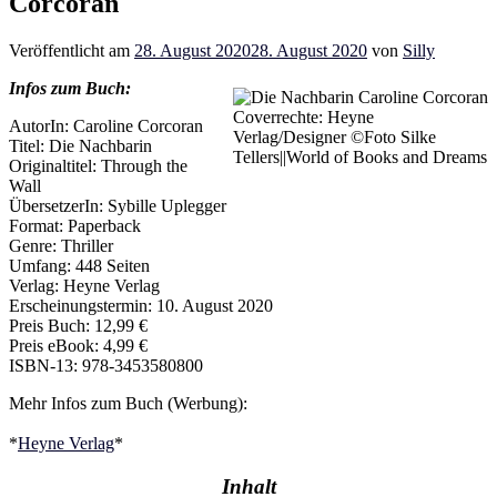
Corcoran
Veröffentlicht am
28. August 2020
28. August 2020
von
Silly
Infos zum Buch:
Coverrechte: Heyne
AutorIn: Caroline Corcoran
Verlag/Designer ©Foto Silke
Titel: Die Nachbarin
Tellers||World of Books and Dreams
Originaltitel: Through the
Wall
ÜbersetzerIn: Sybille Uplegger
Format: Paperback
Genre: Thriller
Umfang: 448 Seiten
Verlag: Heyne Verlag
Erscheinungstermin: 10. August 2020
Preis Buch: 12,99 €
Preis eBook: 4,99 €
ISBN-13: 978-3453580800
Mehr Infos zum Buch (Werbung):
*
Heyne Verlag
*
Inhalt