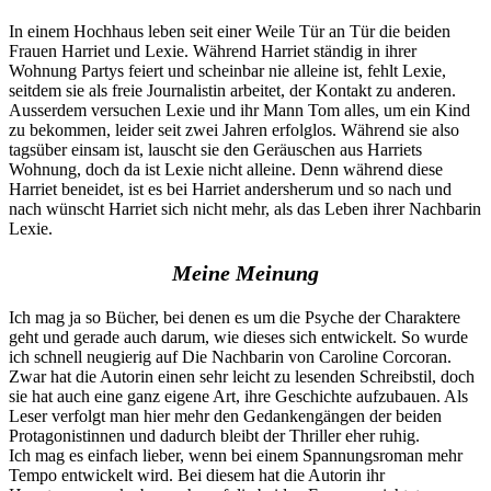
In einem Hochhaus leben seit einer Weile Tür an Tür die beiden
Frauen Harriet und Lexie. Während Harriet ständig in ihrer
Wohnung Partys feiert und scheinbar nie alleine ist, fehlt Lexie,
seitdem sie als freie Journalistin arbeitet, der Kontakt zu anderen.
Ausserdem versuchen Lexie und ihr Mann Tom alles, um ein Kind
zu bekommen, leider seit zwei Jahren erfolglos. Während sie also
tagsüber einsam ist, lauscht sie den Geräuschen aus Harriets
Wohnung, doch da ist Lexie nicht alleine. Denn während diese
Harriet beneidet, ist es bei Harriet andersherum und so nach und
nach wünscht Harriet sich nicht mehr, als das Leben ihrer Nachbarin
Lexie.
Meine Meinung
Ich mag ja so Bücher, bei denen es um die Psyche der Charaktere
geht und gerade auch darum, wie dieses sich entwickelt. So wurde
ich schnell neugierig auf Die Nachbarin von Caroline Corcoran.
Zwar hat die Autorin einen sehr leicht zu lesenden Schreibstil, doch
sie hat auch eine ganz eigene Art, ihre Geschichte aufzubauen. Als
Leser verfolgt man hier mehr den Gedankengängen der beiden
Protagonistinnen und dadurch bleibt der Thriller eher ruhig.
Ich mag es einfach lieber, wenn bei einem Spannungsroman mehr
Tempo entwickelt wird. Bei diesem hat die Autorin ihr