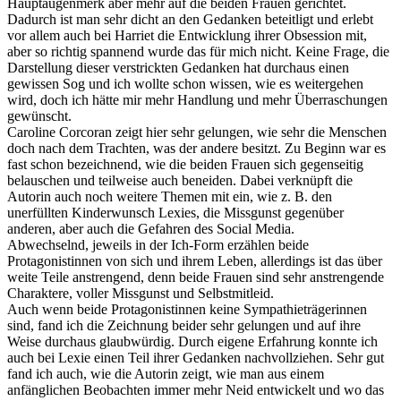
Hauptaugenmerk aber mehr auf die beiden Frauen gerichtet.
Dadurch ist man sehr dicht an den Gedanken beteitligt und erlebt
vor allem auch bei Harriet die Entwicklung ihrer Obsession mit,
aber so richtig spannend wurde das für mich nicht. Keine Frage, die
Darstellung dieser verstrickten Gedanken hat durchaus einen
gewissen Sog und ich wollte schon wissen, wie es weitergehen
wird, doch ich hätte mir mehr Handlung und mehr Überraschungen
gewünscht.
Caroline Corcoran zeigt hier sehr gelungen, wie sehr die Menschen
doch nach dem Trachten, was der andere besitzt. Zu Beginn war es
fast schon bezeichnend, wie die beiden Frauen sich gegenseitig
belauschen und teilweise auch beneiden. Dabei verknüpft die
Autorin auch noch weitere Themen mit ein, wie z. B. den
unerfüllten Kinderwunsch Lexies, die Missgunst gegenüber
anderen, aber auch die Gefahren des Social Media.
Abwechselnd, jeweils in der Ich-Form erzählen beide
Protagonistinnen von sich und ihrem Leben, allerdings ist das über
weite Teile anstrengend, denn beide Frauen sind sehr anstrengende
Charaktere, voller Missgunst und Selbstmitleid.
Auch wenn beide Protagonistinnen keine Sympathieträgerinnen
sind, fand ich die Zeichnung beider sehr gelungen und auf ihre
Weise durchaus glaubwürdig. Durch eigene Erfahrung konnte ich
auch bei Lexie einen Teil ihrer Gedanken nachvollziehen. Sehr gut
fand ich auch, wie die Autorin zeigt, wie man aus einem
anfänglichen Beobachten immer mehr Neid entwickelt und wo das