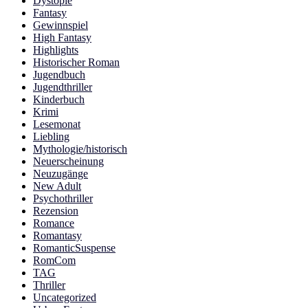
Dystopie
Fantasy
Gewinnspiel
High Fantasy
Highlights
Historischer Roman
Jugendbuch
Jugendthriller
Kinderbuch
Krimi
Lesemonat
Liebling
Mythologie/historisch
Neuerscheinung
Neuzugänge
New Adult
Psychothriller
Rezension
Romance
Romantasy
RomanticSuspense
RomCom
TAG
Thriller
Uncategorized