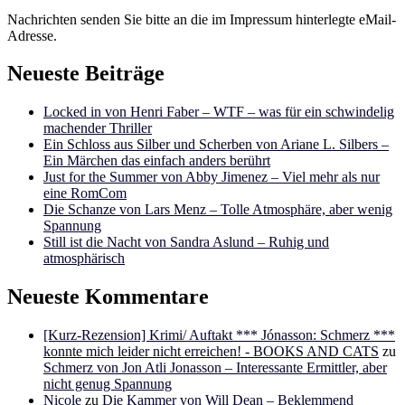
Nachrichten senden Sie bitte an die im Impressum hinterlegte eMail-
Adresse.
Neueste Beiträge
Locked in von Henri Faber – WTF – was für ein schwindelig
machender Thriller
Ein Schloss aus Silber und Scherben von Ariane L. Silbers –
Ein Märchen das einfach anders berührt
Just for the Summer von Abby Jimenez – Viel mehr als nur
eine RomCom
Die Schanze von Lars Menz – Tolle Atmosphäre, aber wenig
Spannung
Still ist die Nacht von Sandra Aslund – Ruhig und
atmosphärisch
Neueste Kommentare
[Kurz-Rezension] Krimi/ Auftakt *** Jónasson: Schmerz ***
konnte mich leider nicht erreichen! - BOOKS AND CATS
zu
Schmerz von Jon Atli Jonasson – Interessante Ermittler, aber
nicht genug Spannung
Nicole
zu
Die Kammer von Will Dean – Beklemmend