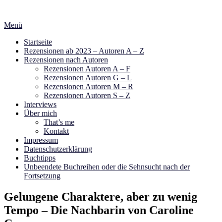
Zum
Inhalt
Menü
springen
Startseite
Rezensionen ab 2023 – Autoren A – Z
Rezensionen nach Autoren
Rezensionen Autoren A – F
Rezensionen Autoren G – L
Rezensionen Autoren M – R
Rezensionen Autoren S – Z
Interviews
Über mich
That’s me
Kontakt
Impressum
Datenschutzerklärung
Buchtipps
Unbeendete Buchreihen oder die Sehnsucht nach der
Fortsetzung
Gelungene Charaktere, aber zu wenig
Tempo – Die Nachbarin von Caroline