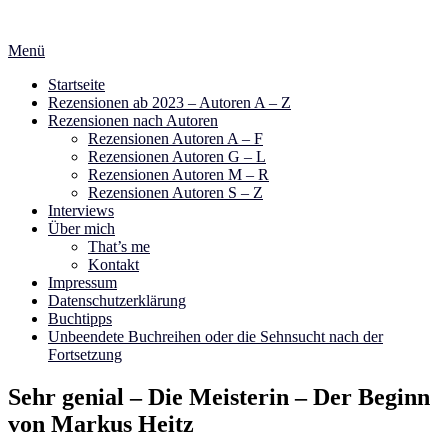
Zum
Inhalt
Menü
springen
Startseite
Rezensionen ab 2023 – Autoren A – Z
Rezensionen nach Autoren
Rezensionen Autoren A – F
Rezensionen Autoren G – L
Rezensionen Autoren M – R
Rezensionen Autoren S – Z
Interviews
Über mich
That’s me
Kontakt
Impressum
Datenschutzerklärung
Buchtipps
Unbeendete Buchreihen oder die Sehnsucht nach der
Fortsetzung
Sehr genial – Die Meisterin – Der Beginn
von Markus Heitz