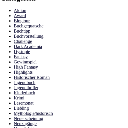
Aktion
Award
Blogtour
Buchgequatsche
Buchtipp
Buchvorstellung
Challenge
Dark Academia
Dystopie
Fantasy
Gewinnspiel
High Fantasy
Highlights
Historischer Roman
Jugendbuch
Jugendthriller
Kinderbuch
Krimi
Lesemonat
Liebling
Mythologie/historisch
Neuerscheinung
Neuzugänge