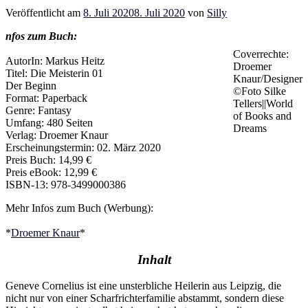
Veröffentlicht am
8. Juli 2020
8. Juli 2020
von
Silly
nfos zum Buch:
Coverrechte:
AutorIn: Markus Heitz
Droemer
Titel: Die Meisterin 01
Knaur/Designer
Der Beginn
©Foto Silke
Format: Paperback
Tellers||World
Genre: Fantasy
of Books and
Umfang: 480 Seiten
Dreams
Verlag: Droemer Knaur
Erscheinungstermin: 02. März 2020
Preis Buch: 14,99 €
Preis eBook: 12,99 €
ISBN-13: 978-3499000386
Mehr Infos zum Buch (Werbung):
*
Droemer Knaur
*
Inhalt
Geneve Cornelius ist eine unsterbliche Heilerin aus Leipzig, die
nicht nur von einer Scharfrichterfamilie abstammt, sondern diese