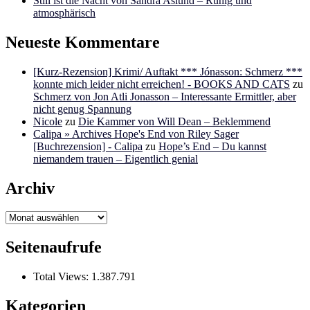
Still ist die Nacht von Sandra Aslund – Ruhig und
atmosphärisch
Neueste Kommentare
[Kurz-Rezension] Krimi/ Auftakt *** Jónasson: Schmerz ***
konnte mich leider nicht erreichen! - BOOKS AND CATS
zu
Schmerz von Jon Atli Jonasson – Interessante Ermittler, aber
nicht genug Spannung
Nicole
zu
Die Kammer von Will Dean – Beklemmend
Calipa » Archives Hope's End von Riley Sager
[Buchrezension] - Calipa
zu
Hope’s End – Du kannst
niemandem trauen – Eigentlich genial
Archiv
Archiv
Seitenaufrufe
Total Views:
1.387.791
Kategorien