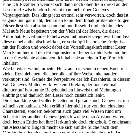
Eine Ich-Erzählerin wendet sich dann noch obendrein direkt an den
Leser und zwischendurch erlebt man mehr über Geneves
Vergangenheit. Das klingt jetzt erstmal sehr verworren, doch das ist
es ganz und gar nicht, denn man kann dem Inhalt problemlos folgen.
Dieser liest sich absolut spannend und fesselnd und ich bin jedes
Mal aufs Neue begeistert von der Vielzahl der Ideen, die dieser
Autor hat. Er verbindet Fabelwesen mit unserer Gegenwart und lässt
diese dabei authentisch wirken, er verknüpft historische Ereignisse
mit der Fiktion und weckt dabei die Vorstellungskraft seiner Leser.
Man kann hier mit den Protagonisten mitfiebern, miträtseln und tief
in der Geschichte abtauchen. Ich habe sie an einem Tag förmlich
inhaliert.
Wie bereits erwähnt, arbeitet Heitz auch in seinem neuen Buch mit
vielen Erzählebenen, die aber alle auf ihre Weise miteinander
verknüpft sind. Gerade die Perspektive der Ich-Erzählerin, in diesem
Fall Geneves Mutter, wirkt wie ein Direktor, der noch einmal
direkter auf bestimmte Begebenheiten hinweist und Meinungen
einbringt und dadurch den Leser noch zusätzlich lenkt.
Die Charaktere sind voller Facetten und gerade auch Geneve ist mir
schnell sympathisch. Man erfährt hier nicht nur von den einzelnen
Charakteren, sondern bekommt auch ganz viel Wissen rund um
Scharfrichterfamilien. Geneve jedoch wollte dazu Abstand waren,
doch letzten Endes hat ihre Herkunft sie doch eingeholt. Gemeinsam
mit Alessandro Bugatti macht sie sich auf die Suche nach dem
Mörder ihres Bruders und auch er gibt der Geschichte noch das