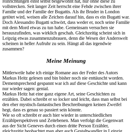
Hinrichtungen einst selbst beigewohnt hat, nur ohne diese zu
vollstrecken. Seit langer Zeit herrscht eine Fehde zwischen ihrer
Familie und der Familie der Bugattis. Als ihr Bruder in London
getötet wird, weisen alle Zeichen darauf hin, dass es ein Bugatti war.
Doch Alessandro Bugatti schwört, dass weder er, noch seine Familie
mit dem Mord etwas zu tun habe. Gemeinsam versuchen sie
herauszufinden, was wirklich geschah. Gleichzeitig scheint sich in
Leipzig etwas zusammenzubrauen, denn die Wesen der Anderswelt
scheinen in heller Aufruhr zu sein. Hängt all das irgendwie
zusammen?
Meine Meinung
Mittlerweile habe ich einige Romane aus der Feder des Autors
Markus Heitz gelesen und bin bisher noch nie enttäuscht worden.
Dementsprechend gespannt war ich auf diese Geschichte und kann
nur wieder sagen: genial.
Markus Heitz hat eine ganz eigene Art, seine Geschichten zu
erzählen. Dabei schreibt er so locker und leicht, dass man selbst bei
den eher mystisch-fantastischen Beschreibungen keinen Zweifel
hegt, dass es genau so passiert sein könnte.
Wie so oft schreibt er auch hier wieder in unterschiedlichen
Erzählperspektiven und Zeitebenen. Man verfolgt die Gegenwart
aus der Sicht Geneves durch einen dritte Person Erzähler,
gleichzeitig beobachtet man aber auch Gestaltwandler in Leipzig.