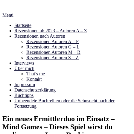
Zum
Inhalt
Menü
springen
Startseite
Rezensionen ab 2023 – Autoren A – Z
Rezensionen nach Autoren
Rezensionen Autoren A – F
Rezensionen Autoren G – L
Rezensionen Autoren M – R
Rezensionen Autoren S – Z
Interviews
Über mich
That’s me
Kontakt
Impressum
Datenschutzerklärung
Buchtipps
Unbeendete Buchreihen oder die Sehnsucht nach der
Fortsetzung
Ein neues Ermittlerduo im Einsatz –
Mind Games – Dieses Spiel wirst du