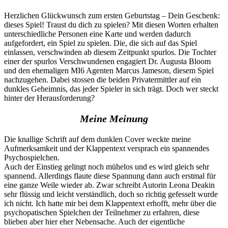
Herzlichen Glückwunsch zum ersten Geburtstag – Dein Geschenk:
dieses Spiel! Traust du dich zu spielen? Mit diesen Worten erhalten
unterschiedliche Personen eine Karte und werden dadurch
aufgefordert, ein Spiel zu spielen. Die, die sich auf das Spiel
einlassen, verschwinden ab diesem Zeitpunkt spurlos. Die Tochter
einer der spurlos Verschwundenen engagiert Dr. Augusta Bloom
und den ehemaligen MI6 Agenten Marcus Jameson, diesem Spiel
nachzugehen. Dabei stossen die beiden Privatermittler auf ein
dunkles Geheimnis, das jeder Spieler in sich trägt. Doch wer steckt
hinter der Herausforderung?
Meine Meinung
Die knallige Schrift auf dem dunklen Cover weckte meine
Aufmerksamkeit und der Klappentext versprach ein spannendes
Psychospielchen.
Auch der Einstieg gelingt noch mühelos und es wird gleich sehr
spannend. Allerdings flaute diese Spannung dann auch erstmal für
eine ganze Weile wieder ab. Zwar schreibt Autorin Leona Deakin
sehr flüssig und leicht verständlich, doch so richtig gefesselt wurde
ich nicht. Ich hatte mir bei dem Klappentext erhofft, mehr über die
psychopatischen Spielchen der Teilnehmer zu erfahren, diese
blieben aber hier eher Nebensache. Auch der eigentliche