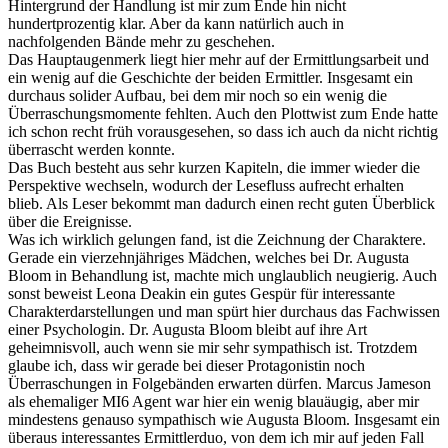
Hintergrund der Handlung ist mir zum Ende hin nicht
hundertprozentig klar. Aber da kann natürlich auch in
nachfolgenden Bände mehr zu geschehen.
Das Hauptaugenmerk liegt hier mehr auf der Ermittlungsarbeit und
ein wenig auf die Geschichte der beiden Ermittler. Insgesamt ein
durchaus solider Aufbau, bei dem mir noch so ein wenig die
Überraschungsmomente fehlten. Auch den Plottwist zum Ende hatte
ich schon recht früh vorausgesehen, so dass ich auch da nicht richtig
überrascht werden konnte.
Das Buch besteht aus sehr kurzen Kapiteln, die immer wieder die
Perspektive wechseln, wodurch der Lesefluss aufrecht erhalten
blieb. Als Leser bekommt man dadurch einen recht guten Überblick
über die Ereignisse.
Was ich wirklich gelungen fand, ist die Zeichnung der Charaktere.
Gerade ein vierzehnjähriges Mädchen, welches bei Dr. Augusta
Bloom in Behandlung ist, machte mich unglaublich neugierig. Auch
sonst beweist Leona Deakin ein gutes Gespür für interessante
Charakterdarstellungen und man spürt hier durchaus das Fachwissen
einer Psychologin. Dr. Augusta Bloom bleibt auf ihre Art
geheimnisvoll, auch wenn sie mir sehr sympathisch ist. Trotzdem
glaube ich, dass wir gerade bei dieser Protagonistin noch
Überraschungen in Folgebänden erwarten dürfen. Marcus Jameson
als ehemaliger MI6 Agent war hier ein wenig blauäugig, aber mir
mindestens genauso sympathisch wie Augusta Bloom. Insgesamt ein
überaus interessantes Ermittlerduo, von dem ich mir auf jeden Fall