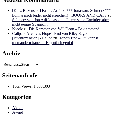
[Kurz-Rezension] Krimi/ Auftakt *** Jónasson: Schmerz ***
konnte mich leider nicht erreichen! - BOOKS AND CATS
zu
Schmerz von Jon Atli Jonasson – Interessante Ermittler, aber
nicht genug Spannung
Nicole
zu
Die Kammer von Will Dean – Beklemmend
Calipa » Archives Hope's End von Riley Sager
[Buchrezension] - Calipa
zu
Hope’s End – Du kannst
niemandem trauen – Eigentlich genial
Archiv
Archiv
Seitenaufrufe
Total Views:
1.388.303
Kategorien
Aktion
Award