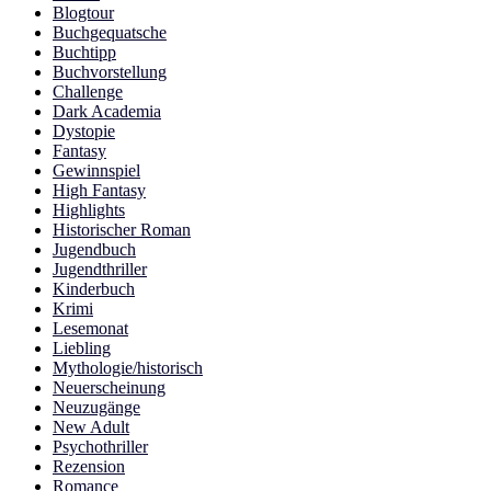
Blogtour
Buchgequatsche
Buchtipp
Buchvorstellung
Challenge
Dark Academia
Dystopie
Fantasy
Gewinnspiel
High Fantasy
Highlights
Historischer Roman
Jugendbuch
Jugendthriller
Kinderbuch
Krimi
Lesemonat
Liebling
Mythologie/historisch
Neuerscheinung
Neuzugänge
New Adult
Psychothriller
Rezension
Romance