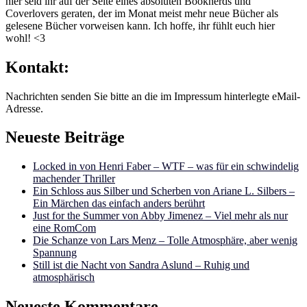
hier seid ihr auf der Seite eines absoluten Booknerds und
Coverlovers geraten, der im Monat meist mehr neue Bücher als
gelesene Bücher vorweisen kann. Ich hoffe, ihr fühlt euch hier
wohl! <3
Kontakt:
Nachrichten senden Sie bitte an die im Impressum hinterlegte eMail-
Adresse.
Neueste Beiträge
Locked in von Henri Faber – WTF – was für ein schwindelig
machender Thriller
Ein Schloss aus Silber und Scherben von Ariane L. Silbers –
Ein Märchen das einfach anders berührt
Just for the Summer von Abby Jimenez – Viel mehr als nur
eine RomCom
Die Schanze von Lars Menz – Tolle Atmosphäre, aber wenig
Spannung
Still ist die Nacht von Sandra Aslund – Ruhig und
atmosphärisch
Neueste Kommentare