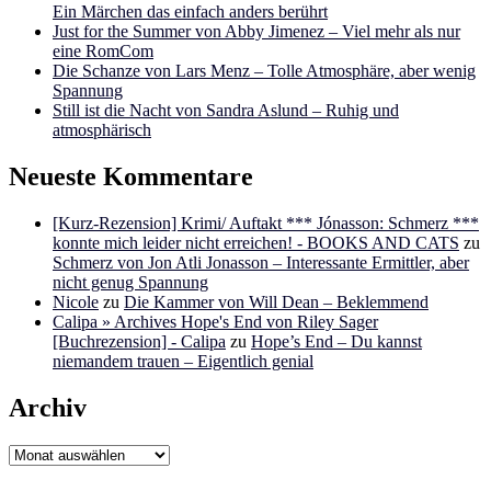
Ein Märchen das einfach anders berührt
Just for the Summer von Abby Jimenez – Viel mehr als nur
eine RomCom
Die Schanze von Lars Menz – Tolle Atmosphäre, aber wenig
Spannung
Still ist die Nacht von Sandra Aslund – Ruhig und
atmosphärisch
Neueste Kommentare
[Kurz-Rezension] Krimi/ Auftakt *** Jónasson: Schmerz ***
konnte mich leider nicht erreichen! - BOOKS AND CATS
zu
Schmerz von Jon Atli Jonasson – Interessante Ermittler, aber
nicht genug Spannung
Nicole
zu
Die Kammer von Will Dean – Beklemmend
Calipa » Archives Hope's End von Riley Sager
[Buchrezension] - Calipa
zu
Hope’s End – Du kannst
niemandem trauen – Eigentlich genial
Archiv
Archiv