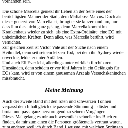
vorhanden sein.
Die schöne Marcella genießt ihr Leben an der Seite eines der
berüchtigsten Männer der Stadt, dem Mafiaboss Marcus. Doch als
dieser genervt von Marcella ist, bringt er sie kurzerhand um, nur
dass ihm dies nicht ganz gelang, denn Marcella kommt im
Krankenhaus wieder zu sich, als eine Extra-Ordinäre, eine EO mit
unheimlichen Kräften. Denn alles, was Marcella berührt, wird
vernichtet.
Zur gleichen Zeit ist Victor Vale auf der Suche nach einem
Heilmittel, denn seit seinem letzten Tod, bei dem ihn Sydney wieder
erweckte, leidet er unter Anfällen.
Und auch Eli Ever lebt, allerdings unter wirklich furchtbaren
Umständen, denn seitdem er vor fünf Jahren in ein Gefängnis für
EOs kam, wird er von einem grausamen Arzt als Versuchskaninchen
missbraucht.
Meine Meinung
Auch der zweite Band mit den roten und schwarzen Tönnen
verpasst dem Inhalt gleich die passende Stimmung – düster und
brutal und passt ganz hervorragend zu seinem Vorgänger.
Dieses Mal gelang es mir auch wesentlich schneller ins Buch zu
finden, da mir zum einen die Personen größtenteils vertraut waren,
zum anderen weil ich durch Band 1 wusste, mit welchen Sprüngen