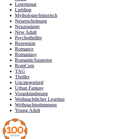
Lesemonat
Liebling
Mythologie/historisch
Neuerscheinung
Neuzugänge
New Adult
Psychothriller
Rezension
Romance
Romantasy
RomanticSuspense
RomCom
TAG
Thriller
Uncategorized
Urban Fantasy
Vorankündigung
Weihnachtlicher Lesetipp
Weihnachtsstimmung
Young Adult