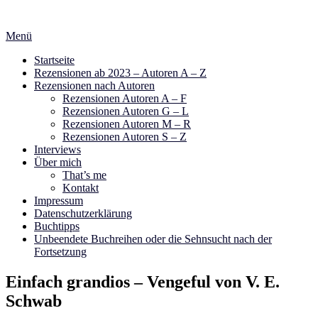
Zum
Inhalt
Menü
springen
Startseite
Rezensionen ab 2023 – Autoren A – Z
Rezensionen nach Autoren
Rezensionen Autoren A – F
Rezensionen Autoren G – L
Rezensionen Autoren M – R
Rezensionen Autoren S – Z
Interviews
Über mich
That’s me
Kontakt
Impressum
Datenschutzerklärung
Buchtipps
Unbeendete Buchreihen oder die Sehnsucht nach der
Fortsetzung
Einfach grandios – Vengeful von V. E.
Schwab