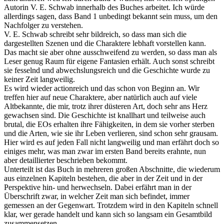
Autorin V. E. Schwab innerhalb des Buches arbeitet. Ich würde
allerdings sagen, dass Band 1 unbedingt bekannt sein muss, um den
Nachfolger zu verstehen.
V. E. Schwab schreibt sehr bildreich, so dass man sich die
dargestellten Szenen und die Charaktere lebhaft vorstellen kann.
Das macht sie aber ohne ausschweifend zu werden, so dass man als
Leser genug Raum für eigene Fantasien erhält. Auch sonst schreibt
sie fesselnd und abwechslungsreich und die Geschichte wurde zu
keiner Zeit langweilig.
Es wird wieder actionreich und das schon von Beginn an. Wir
treffen hier auf neue Charaktere, aber natürlich auch auf viele
Altbekannte, die mir, trotz ihrer düsteren Art, doch sehr ans Herz
gewachsen sind. Die Geschichte ist knallhart und teilweise auch
brutal, die EOs erhalten ihre Fähigkeiten, in dem sie vorher sterben
und die Arten, wie sie ihr Leben verlieren, sind schon sehr grausam.
Hier wird es auf jeden Fall nicht langweilig und man erfährt doch so
einiges mehr, was man zwar im ersten Band bereits erahnte, nun
aber detaillierter beschrieben bekommt.
Unterteilt ist das Buch in mehreren großen Abschnitte, die wiederum
aus einzelnen Kapiteln bestehen, die aber in der Zeit und in der
Perspektive hin- und herwechseln. Dabei erfährt man in der
Überschrift zwar, in welcher Zeit man sich befindet, immer
gemessen an der Gegenwart. Trotzdem wird in den Kapiteln schnell
klar, wer gerade handelt und kann sich so langsam ein Gesamtbild
zusammensetzen.