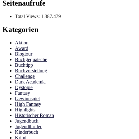
Seitenaufrufe
Total Views:
1.387.479
Kategorien
Aktion
Award
Blogtour
Buchgequatsche
Buchtipp
Buchvorstellung
Challenge
Dark Academia
Dystopie
Fantasy
Gewinnspiel
High Fantasy
Highlights
Historischer Roman
Jugendbuch
Jugendthriller
Kinderbuch
Krimi