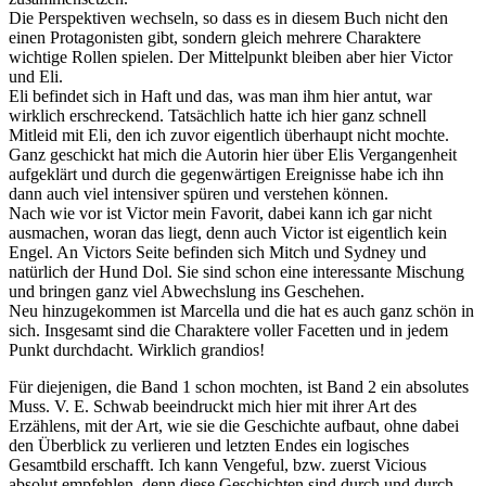
Die Perspektiven wechseln, so dass es in diesem Buch nicht den
einen Protagonisten gibt, sondern gleich mehrere Charaktere
wichtige Rollen spielen. Der Mittelpunkt bleiben aber hier Victor
und Eli.
Eli befindet sich in Haft und das, was man ihm hier antut, war
wirklich erschreckend. Tatsächlich hatte ich hier ganz schnell
Mitleid mit Eli, den ich zuvor eigentlich überhaupt nicht mochte.
Ganz geschickt hat mich die Autorin hier über Elis Vergangenheit
aufgeklärt und durch die gegenwärtigen Ereignisse habe ich ihn
dann auch viel intensiver spüren und verstehen können.
Nach wie vor ist Victor mein Favorit, dabei kann ich gar nicht
ausmachen, woran das liegt, denn auch Victor ist eigentlich kein
Engel. An Victors Seite befinden sich Mitch und Sydney und
natürlich der Hund Dol. Sie sind schon eine interessante Mischung
und bringen ganz viel Abwechslung ins Geschehen.
Neu hinzugekommen ist Marcella und die hat es auch ganz schön in
sich. Insgesamt sind die Charaktere voller Facetten und in jedem
Punkt durchdacht. Wirklich grandios!
Für diejenigen, die Band 1 schon mochten, ist Band 2 ein absolutes
Muss. V. E. Schwab beeindruckt mich hier mit ihrer Art des
Erzählens, mit der Art, wie sie die Geschichte aufbaut, ohne dabei
den Überblick zu verlieren und letzten Endes ein logisches
Gesamtbild erschafft. Ich kann Vengeful, bzw. zuerst Vicious
absolut empfehlen, denn diese Geschichten sind durch und durch