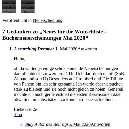
07.05.2020
Verlag
11.05.2020
Heyne
Oetinger
11.05.2020
Verlag
Verlag
CBJ
Fischer
11.05.2020
19.05.2020
25.05.2020
Verlage
Arena
Bastei
27.05.2020
Verlag
Lübbe
Veröffentlicht in
Neuerscheinung
27.05.2020
29.05.2020
7 Gedanken zu „
Neues für die Wunschliste –
Bücherneuerscheinungen Mai 2020
“
A searching Dreamer
1. Mai 2020
Antworten
Huhu,
oh da warten ja einige sehr spannende Neuerscheinungen
darauf entdeckt zu werden :D Und ich darf doch nicht! (SuB-
Abbau und so xD) Besonders auf Promised und Die Tribute
von Panem bin ich sehr gespannt. Ich werde aber versuchen
stark zu bleiben und sie noch nicht gleich zu holen. Generell
möchte ich auch gerne erstmal die ersten Rezensionen dazu
abwarten, um abschätzen zu können, ob sie sich lohnen.
Liebe Grüße
Tina
Silly
Autor des Beitrags
5. Mai 2020
Antworten