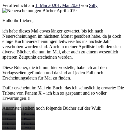
Veröffentlicht am
1. Mai 2020
1. Mai 2020
von
Silly
Hallo ihr Lieben,
ich habe dieses Mal etwas länger gewartet, bis ich nach
Neuerscheinungen im nächsten Monat gestöbert habe, da ja doch
einige Buchneuerscheinungen teilweise bis ins nächste Jahr
verschoben worden sind. Auch in meiner Aprilliste befinden sich
diverse Bücher, die nun im Mai, aber auch zu einem wesentlich
späteren Zeitpunkt erscheinen werden.
Diese Bücher, die ich nun hier vorstelle, habe ich auf den
Verlagsseiten gefunden und da sind auf jeden Fall noch
Erscheinungsdaten für Mai zu finden.
Dafür erscheint im Mai ein Buch, das ich sehnsüchtig erwarte: Die
Tribute von Panem X – ich bin so gespannt und so voller
Erwartungen!!!
Ansonsten stehen noch folgende Bücher auf der Wuli:
Ravensburger
Droemer
01.05.2020
Knaur
Droemer
Piper
04.05.2020
Knaur
Verlag
HarperCollins
Fischer
04.05.2020
04.05.2020
05.05.2020
Verlage
Heyne
CBJ