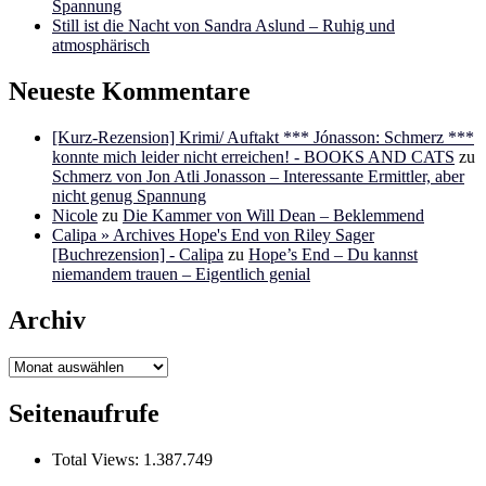
Spannung
Still ist die Nacht von Sandra Aslund – Ruhig und
atmosphärisch
Neueste Kommentare
[Kurz-Rezension] Krimi/ Auftakt *** Jónasson: Schmerz ***
konnte mich leider nicht erreichen! - BOOKS AND CATS
zu
Schmerz von Jon Atli Jonasson – Interessante Ermittler, aber
nicht genug Spannung
Nicole
zu
Die Kammer von Will Dean – Beklemmend
Calipa » Archives Hope's End von Riley Sager
[Buchrezension] - Calipa
zu
Hope’s End – Du kannst
niemandem trauen – Eigentlich genial
Archiv
Archiv
Seitenaufrufe
Total Views:
1.387.749