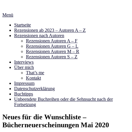
Zum
Inhalt
Menü
springen
Startseite
Rezensionen ab 2023 – Autoren A – Z
Rezensionen nach Autoren
Rezensionen Autoren A – F
Rezensionen Autoren G – L
Rezensionen Autoren M – R
Rezensionen Autoren S – Z
Interviews
Über mich
That’s me
Kontakt
Impressum
Datenschutzerklärung
Buchtipps
Unbeendete Buchreihen oder die Sehnsucht nach der
Fortsetzung
Neues für die Wunschliste –
Bücherneuerscheinungen Mai 2020