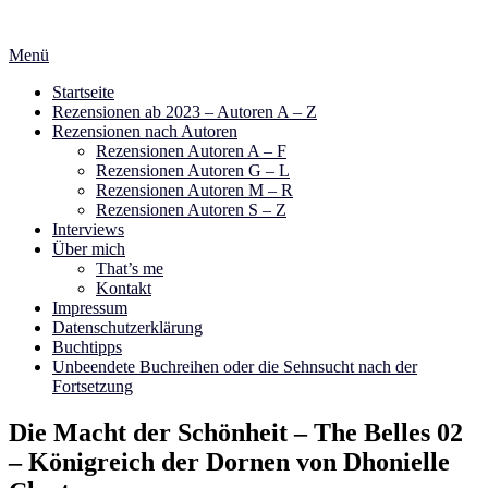
Zum
Inhalt
Menü
springen
Startseite
Rezensionen ab 2023 – Autoren A – Z
Rezensionen nach Autoren
Rezensionen Autoren A – F
Rezensionen Autoren G – L
Rezensionen Autoren M – R
Rezensionen Autoren S – Z
Interviews
Über mich
That’s me
Kontakt
Impressum
Datenschutzerklärung
Buchtipps
Unbeendete Buchreihen oder die Sehnsucht nach der
Fortsetzung
Die Macht der Schönheit – The Belles 02
– Königreich der Dornen von Dhonielle