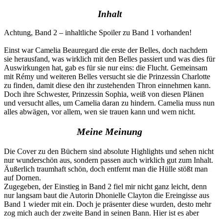
Inhalt
Achtung, Band 2 – inhaltliche Spoiler zu Band 1 vorhanden!
Einst war Camelia Beauregard die erste der Belles, doch nachdem
sie herausfand, was wirklich mit den Belles passiert und was dies für
Auswirkungen hat, gab es für sie nur eins: die Flucht. Gemeinsam
mit Rémy und weiteren Belles versucht sie die Prinzessin Charlotte
zu finden, damit diese den ihr zustehenden Thron einnehmen kann.
Doch ihre Schwester, Prinzessin Sophia, weiß von diesen Plänen
und versucht alles, um Camelia daran zu hindern. Camelia muss nun
alles abwägen, vor allem, wen sie trauen kann und wem nicht.
Meine Meinung
Die Cover zu den Büchern sind absolute Highlights und sehen nicht
nur wunderschön aus, sondern passen auch wirklich gut zum Inhalt.
Äußerlich traumhaft schön, doch entfernt man die Hülle stößt man
auf Dornen.
Zugegeben, der Einstieg in Band 2 fiel mir nicht ganz leicht, denn
nur langsam baut die Autorin Dhonielle Clayton die Ereingisse aus
Band 1 wieder mit ein. Doch je präsenter diese wurden, desto mehr
zog mich auch der zweite Band in seinen Bann. Hier ist es aber