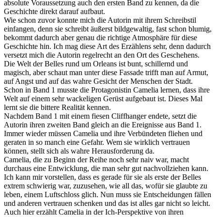
absolute Voraussetzung auch den ersten Band zu kennen, da die
Geschichte direkt darauf aufbaut.
Wie schon zuvor konnte mich die Autorin mit ihrem Schreibstil
einfangen, denn sie schreibt äußerst bildgewaltig, fast schon blumig,
bekommt dadurch aber genau die richtige Atmosphäre für diese
Geschichte hin. Ich mag diese Art des Erzählens sehr, denn dadurch
versetzt mich die Autorin regelrecht an den Ort des Geschehens.
Die Welt der Belles rund um Orleans ist bunt, schillernd und
magisch, aber schaut man unter diese Fassade trifft man auf Armut,
auf Angst und auf das wahre Gesicht der Menschen der Stadt.
Schon in Band 1 musste die Protagonistin Camelia lernen, dass ihre
Welt auf einem sehr wackeligen Gerüst aufgebaut ist. Dieses Mal
lernt sie die bittere Realität kennen.
Nachdem Band 1 mit einem fiesen Cliffhanger endete, setzt die
Autorin ihren zweiten Band gleich an die Ereignisse aus Band 1.
Immer wieder müssen Camelia und ihre Verbündeten fliehen und
geraten in so manch eine Gefahr. Wem sie wirklich vertrauen
können, stellt sich als wahre Herausforderung da.
Camelia, die zu Beginn der Reihe noch sehr naiv war, macht
durchaus eine Entwicklung, die man sehr gut nachvollziehen kann.
Ich kann mir vorstellen, dass es gerade für sie als erste der Belles
extrem schwierig war, zuzusehen, wie all das, wofür sie glaubte zu
leben, einem Luftschloss glich. Nun muss sie Entscheidungen fällen
und anderen vertrauen schenken und das ist alles gar nicht so leicht.
Auch hier erzählt Camelia in der Ich-Perspektive von ihren