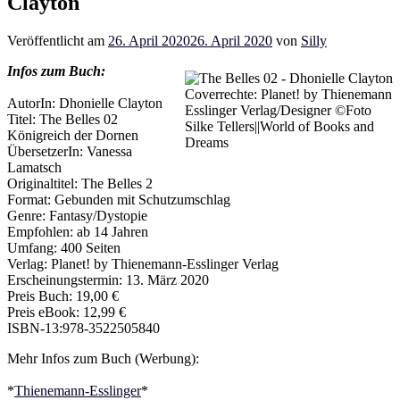
Clayton
Veröffentlicht am
26. April 2020
26. April 2020
von
Silly
Infos zum Buch:
Coverrechte: Planet! by Thienemann
AutorIn: Dhonielle Clayton
Esslinger Verlag/Designer ©Foto
Titel: The Belles 02
Silke Tellers||World of Books and
Königreich der Dornen
Dreams
ÜbersetzerIn: Vanessa
Lamatsch
Originaltitel: The Belles 2
Format: Gebunden mit Schutzumschlag
Genre: Fantasy/Dystopie
Empfohlen: ab 14 Jahren
Umfang: 400 Seiten
Verlag: Planet! by Thienemann-Esslinger Verlag
Erscheinungstermin: 13. März 2020
Preis Buch: 19,00 €
Preis eBook: 12,99 €
ISBN-13:978-3522505840
Mehr Infos zum Buch (Werbung):
*
Thienemann-Esslinger
*