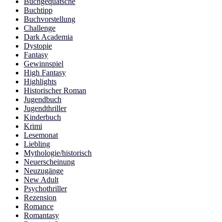
Buchgequatsche
Buchtipp
Buchvorstellung
Challenge
Dark Academia
Dystopie
Fantasy
Gewinnspiel
High Fantasy
Highlights
Historischer Roman
Jugendbuch
Jugendthriller
Kinderbuch
Krimi
Lesemonat
Liebling
Mythologie/historisch
Neuerscheinung
Neuzugänge
New Adult
Psychothriller
Rezension
Romance
Romantasy