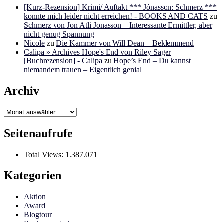
[Kurz-Rezension] Krimi/ Auftakt *** Jónasson: Schmerz ***
konnte mich leider nicht erreichen! - BOOKS AND CATS
zu
Schmerz von Jon Atli Jonasson – Interessante Ermittler, aber
nicht genug Spannung
Nicole
zu
Die Kammer von Will Dean – Beklemmend
Calipa » Archives Hope's End von Riley Sager
[Buchrezension] - Calipa
zu
Hope’s End – Du kannst
niemandem trauen – Eigentlich genial
Archiv
Archiv
Seitenaufrufe
Total Views:
1.387.071
Kategorien
Aktion
Award
Blogtour