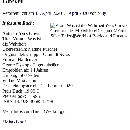
Grevet
Veröffentlicht am
13. April 2020
13. April 2020
von
Silly
Infos zum Buch:
Coverrechte: Mixtvision/Designer ©Foto
AutorIn: Yves Grevet
Silke Tellers||World of Books and Dreams
Titel: Vront – Was ist
die Wahrheit
ÜbersetzerIn: Nadine Püschel
Originaltitel: Grupp – Grand ft Syros
Format: Hardcover
Genre: Dystopie/Jugendthriller
Empfohlen ab: 14 Jahren
Umfang: 500 Seiten
Verlag: Mixtvision
Erscheinungstermin: 12. Februar 2020
Preis Buch: 19,00 €
Preis eBook: 14,99 €
ISBN-13: 978-3958541498
Mehr Infos zum Buch (Werbung):
*
Mixtvision
*