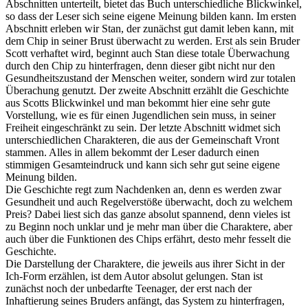
Abschnitten unterteilt, bietet das Buch unterschiedliche Blickwinkel,
so dass der Leser sich seine eigene Meinung bilden kann. Im ersten
Abschnitt erleben wir Stan, der zunächst gut damit leben kann, mit
dem Chip in seiner Brust überwacht zu werden. Erst als sein Bruder
Scott verhaftet wird, beginnt auch Stan diese totale Überwachung
durch den Chip zu hinterfragen, denn dieser gibt nicht nur den
Gesundheitszustand der Menschen weiter, sondern wird zur totalen
Überachung genutzt. Der zweite Abschnitt erzählt die Geschichte
aus Scotts Blickwinkel und man bekommt hier eine sehr gute
Vorstellung, wie es für einen Jugendlichen sein muss, in seiner
Freiheit eingeschränkt zu sein. Der letzte Abschnitt widmet sich
unterschiedlichen Charakteren, die aus der Gemeinschaft Vront
stammen. Alles in allem bekommt der Leser dadurch einen
stimmigen Gesamteindruck und kann sich sehr gut seine eigene
Meinung bilden.
Die Geschichte regt zum Nachdenken an, denn es werden zwar
Gesundheit und auch Regelverstöße überwacht, doch zu welchem
Preis? Dabei liest sich das ganze absolut spannend, denn vieles ist
zu Beginn noch unklar und je mehr man über die Charaktere, aber
auch über die Funktionen des Chips erfährt, desto mehr fesselt die
Geschichte.
Die Darstellung der Charaktere, die jeweils aus ihrer Sicht in der
Ich-Form erzählen, ist dem Autor absolut gelungen. Stan ist
zunächst noch der unbedarfte Teenager, der erst nach der
Inhaftierung seines Bruders anfängt, das System zu hinterfragen,