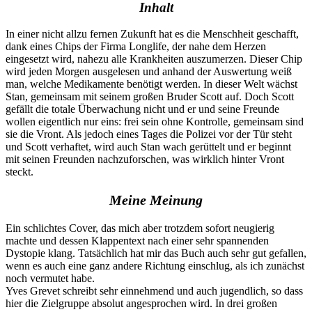
Inhalt
In einer nicht allzu fernen Zukunft hat es die Menschheit geschafft,
dank eines Chips der Firma Longlife, der nahe dem Herzen
eingesetzt wird, nahezu alle Krankheiten auszumerzen. Dieser Chip
wird jeden Morgen ausgelesen und anhand der Auswertung weiß
man, welche Medikamente benötigt werden. In dieser Welt wächst
Stan, gemeinsam mit seinem großen Bruder Scott auf. Doch Scott
gefällt die totale Überwachung nicht und er und seine Freunde
wollen eigentlich nur eins: frei sein ohne Kontrolle, gemeinsam sind
sie die Vront. Als jedoch eines Tages die Polizei vor der Tür steht
und Scott verhaftet, wird auch Stan wach gerüttelt und er beginnt
mit seinen Freunden nachzuforschen, was wirklich hinter Vront
steckt.
Meine Meinung
Ein schlichtes Cover, das mich aber trotzdem sofort neugierig
machte und dessen Klappentext nach einer sehr spannenden
Dystopie klang. Tatsächlich hat mir das Buch auch sehr gut gefallen,
wenn es auch eine ganz andere Richtung einschlug, als ich zunächst
noch vermutet habe.
Yves Grevet schreibt sehr einnehmend und auch jugendlich, so dass
hier die Zielgruppe absolut angesprochen wird. In drei großen