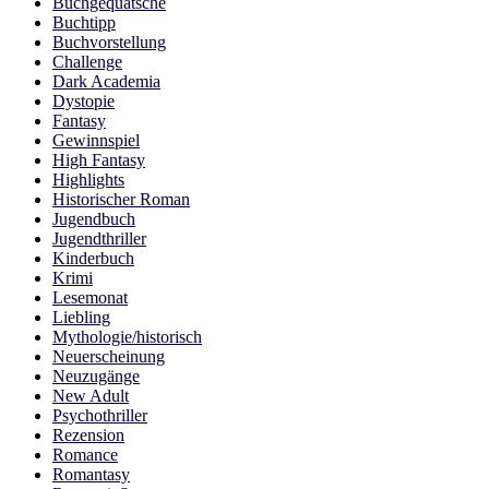
Buchgequatsche
Buchtipp
Buchvorstellung
Challenge
Dark Academia
Dystopie
Fantasy
Gewinnspiel
High Fantasy
Highlights
Historischer Roman
Jugendbuch
Jugendthriller
Kinderbuch
Krimi
Lesemonat
Liebling
Mythologie/historisch
Neuerscheinung
Neuzugänge
New Adult
Psychothriller
Rezension
Romance
Romantasy