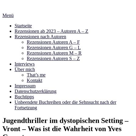
Zum
Inhalt
Menü
springen
Startseite
Rezensionen ab 2023 – Autoren A – Z
Rezensionen nach Autoren
Rezensionen Autoren A – F
Rezensionen Autoren G – L
Rezensionen Autoren M – R
Rezensionen Autoren S – Z
Interviews
Über mich
That’s me
Kontakt
Impressum
Datenschutzerklärung
Buchtipps
Unbeendete Buchreihen oder die Sehnsucht nach der
Fortsetzung
Jugendthriller im dystopischen Setting –
Vront – Was ist die Wahrheit von Yves