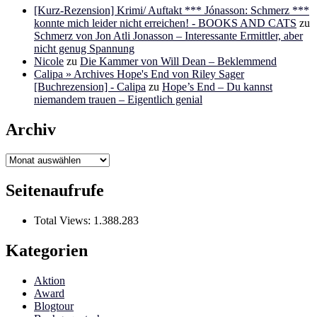
[Kurz-Rezension] Krimi/ Auftakt *** Jónasson: Schmerz ***
konnte mich leider nicht erreichen! - BOOKS AND CATS
zu
Schmerz von Jon Atli Jonasson – Interessante Ermittler, aber
nicht genug Spannung
Nicole
zu
Die Kammer von Will Dean – Beklemmend
Calipa » Archives Hope's End von Riley Sager
[Buchrezension] - Calipa
zu
Hope’s End – Du kannst
niemandem trauen – Eigentlich genial
Archiv
Archiv
Seitenaufrufe
Total Views:
1.388.283
Kategorien
Aktion
Award
Blogtour