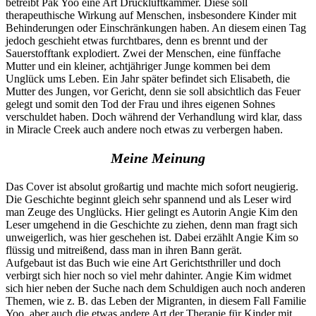
betreibt Pak Yoo eine Art Druckluftkammer. Diese soll
therapeuthische Wirkung auf Menschen, insbesondere Kinder mit
Behinderungen oder Einschränkungen haben. An diesem einen Tag
jedoch geschieht etwas furchtbares, denn es brennt und der
Sauerstofftank explodiert. Zwei der Menschen, eine fünffache
Mutter und ein kleiner, achtjähriger Junge kommen bei dem
Unglück ums Leben. Ein Jahr später befindet sich Elisabeth, die
Mutter des Jungen, vor Gericht, denn sie soll absichtlich das Feuer
gelegt und somit den Tod der Frau und ihres eigenen Sohnes
verschuldet haben. Doch während der Verhandlung wird klar, dass
in Miracle Creek auch andere noch etwas zu verbergen haben.
Meine Meinung
Das Cover ist absolut großartig und machte mich sofort neugierig.
Die Geschichte beginnt gleich sehr spannend und als Leser wird
man Zeuge des Unglücks. Hier gelingt es Autorin Angie Kim den
Leser umgehend in die Geschichte zu ziehen, denn man fragt sich
unweigerlich, was hier geschehen ist. Dabei erzählt Angie Kim so
flüssig und mitreißend, dass man in ihren Bann gerät.
Aufgebaut ist das Buch wie eine Art Gerichtsthriller und doch
verbirgt sich hier noch so viel mehr dahinter. Angie Kim widmet
sich hier neben der Suche nach dem Schuldigen auch noch anderen
Themen, wie z. B. das Leben der Migranten, in diesem Fall Familie
Yoo, aber auch die etwas andere Art der Therapie für Kinder mit