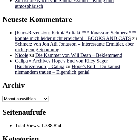
Still ist die Nacht von Sandra Aslund – Ruhig und
atmosphärisch
Neueste Kommentare
[Kurz-Rezension] Krimi/ Auftakt *** Jónasson: Schmerz ***
konnte mich leider nicht erreichen! - BOOKS AND CATS
zu
Schmerz von Jon Atli Jonasson – Interessante Ermittler, aber
nicht genug Spannung
Nicole
zu
Die Kammer von Will Dean – Beklemmend
Calipa » Archives Hope's End von Riley Sager
[Buchrezension] - Calipa
zu
Hope’s End – Du kannst
niemandem trauen – Eigentlich genial
Archiv
Archiv
Seitenaufrufe
Total Views:
1.388.854
Kategorien