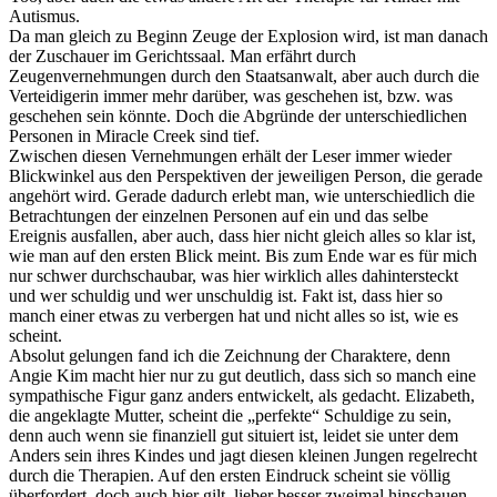
Autismus.
Da man gleich zu Beginn Zeuge der Explosion wird, ist man danach
der Zuschauer im Gerichtssaal. Man erfährt durch
Zeugenvernehmungen durch den Staatsanwalt, aber auch durch die
Verteidigerin immer mehr darüber, was geschehen ist, bzw. was
geschehen sein könnte. Doch die Abgründe der unterschiedlichen
Personen in Miracle Creek sind tief.
Zwischen diesen Vernehmungen erhält der Leser immer wieder
Blickwinkel aus den Perspektiven der jeweiligen Person, die gerade
angehört wird. Gerade dadurch erlebt man, wie unterschiedlich die
Betrachtungen der einzelnen Personen auf ein und das selbe
Ereignis ausfallen, aber auch, dass hier nicht gleich alles so klar ist,
wie man auf den ersten Blick meint. Bis zum Ende war es für mich
nur schwer durchschaubar, was hier wirklich alles dahintersteckt
und wer schuldig und wer unschuldig ist. Fakt ist, dass hier so
manch einer etwas zu verbergen hat und nicht alles so ist, wie es
scheint.
Absolut gelungen fand ich die Zeichnung der Charaktere, denn
Angie Kim macht hier nur zu gut deutlich, dass sich so manch eine
sympathische Figur ganz anders entwickelt, als gedacht. Elizabeth,
die angeklagte Mutter, scheint die „perfekte“ Schuldige zu sein,
denn auch wenn sie finanziell gut situiert ist, leidet sie unter dem
Anders sein ihres Kindes und jagt diesen kleinen Jungen regelrecht
durch die Therapien. Auf den ersten Eindruck scheint sie völlig
überfordert, doch auch hier gilt, lieber besser zweimal hinschauen.