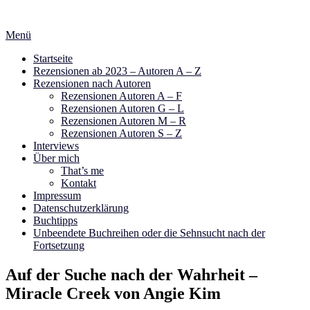
Zum
Inhalt
Menü
springen
Startseite
Rezensionen ab 2023 – Autoren A – Z
Rezensionen nach Autoren
Rezensionen Autoren A – F
Rezensionen Autoren G – L
Rezensionen Autoren M – R
Rezensionen Autoren S – Z
Interviews
Über mich
That’s me
Kontakt
Impressum
Datenschutzerklärung
Buchtipps
Unbeendete Buchreihen oder die Sehnsucht nach der
Fortsetzung
Auf der Suche nach der Wahrheit –
Miracle Creek von Angie Kim