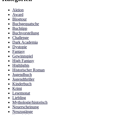
Aktion
Award
Blogtour
Buchgequatsche
Buchtipp
Buchvorstellung
Challenge
Dark Academia
Dystopie
Fantasy
Gewinnspiel
High Fantasy
Highlights
Historischer Roman
Jugendbuch
Jugendthriller
Kinderbuch
Krimi
Lesemonat
Liebling
Mythologie/historisch
Neuerscheinung
Neuzugänge