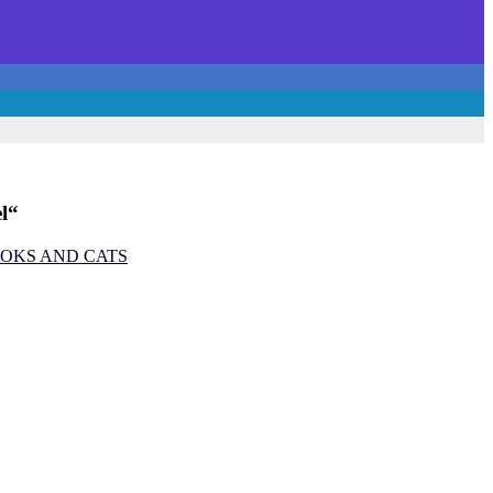
l
“
 - BOOKS AND CATS