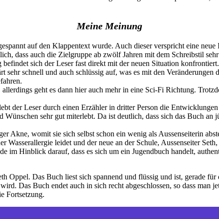
Meine Meinung
hr gespannt auf den Klappentext wurde. Auch dieser verspricht eine ne
lich, dass auch die Zielgruppe ab zwölf Jahren mit dem Schreibstil se
efindet sich der Leser fast direkt mit der neuen Situation konfrontiert
 sehr schnell und auch schlüssig auf, was es mit den Veränderungen der 
efahren.
ll, allerdings geht es dann hier auch mehr in eine Sci-Fi Richtung. Tro
ebt der Leser durch einen Erzähler in dritter Person die Entwicklungen
 Wünschen sehr gut miterlebt. Da ist deutlich, dass sich das Buch an 
ger Akne, womit sie sich selbst schon ein wenig als Aussenseiterin abst
iner Wasserallergie leidet und der neue an der Schule, Aussenseiter Seth
rade im Hinblick darauf, dass es sich um ein Jugendbuch handelt, authe
th Oppel. Das Buch liest sich spannend und flüssig und ist, gerade fü
n wird. Das Buch endet auch in sich recht abgeschlossen, so dass man je
e Fortsetzung.