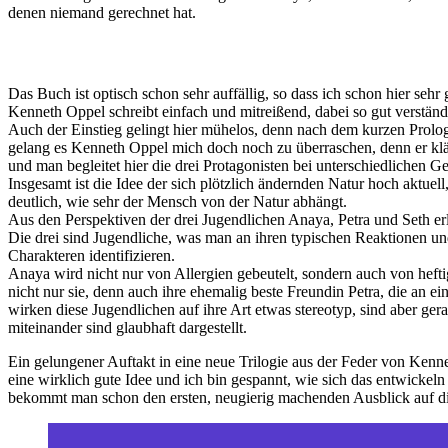
denen niemand gerechnet hat.
Das Buch ist optisch schon sehr auffällig, so dass ich schon hier se
Kenneth Oppel schreibt einfach und mitreißend, dabei so gut verständ
Auch der Einstieg gelingt hier mühelos, denn nach dem kurzen Prolog b
gelang es Kenneth Oppel mich doch noch zu überraschen, denn er klärt
und man begleitet hier die drei Protagonisten bei unterschiedlichen G
Insgesamt ist die Idee der sich plötzlich ändernden Natur hoch aktue
deutlich, wie sehr der Mensch von der Natur abhängt.
Aus den Perspektiven der drei Jugendlichen Anaya, Petra und Seth erl
Die drei sind Jugendliche, was man an ihren typischen Reaktionen und
Charakteren identifizieren.
Anaya wird nicht nur von Allergien gebeutelt, sondern auch von hefti
nicht nur sie, denn auch ihre ehemalig beste Freundin Petra, die an e
wirken diese Jugendlichen auf ihre Art etwas stereotyp, sind aber ge
miteinander sind glaubhaft dargestellt.
Ein gelungener Auftakt in eine neue Trilogie aus der Feder von Kenne
eine wirklich gute Idee und ich bin gespannt, wie sich das entwickel
bekommt man schon den ersten, neugierig machenden Ausblick auf di