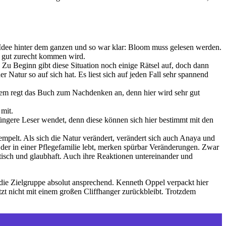
ue Idee hinter dem ganzen und so war klar: Bloom muss gelesen werden.
hr gut zurecht kommen wird.
. Zu Beginn gibt diese Situation noch einige Rätsel auf, doch dann
Natur so auf sich hat. Es liest sich auf jeden Fall sehr spannend
tzdem regt das Buch zum Nachdenken an, denn hier wird sehr gut
 mit.
jüngere Leser wendet, denn diese können sich hier bestimmt mit den
empelt. Als sich die Natur verändert, verändert sich auch Anaya und
, der in einer Pflegefamilie lebt, merken spürbar Veränderungen. Zwar
ntisch und glaubhaft. Auch ihre Reaktionen untereinander und
r die Zielgruppe absolut ansprechend. Kenneth Oppel verpackt hier
tzt nicht mit einem großen Cliffhanger zurückbleibt. Trotzdem