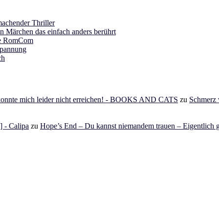
achender Thriller
in Märchen das einfach anders berührt
ine RomCom
Spannung
ch
 konnte mich leider nicht erreichen! - BOOKS AND CATS
zu
Schmerz v
 - Calipa
zu
Hope’s End – Du kannst niemandem trauen – Eigentlich g