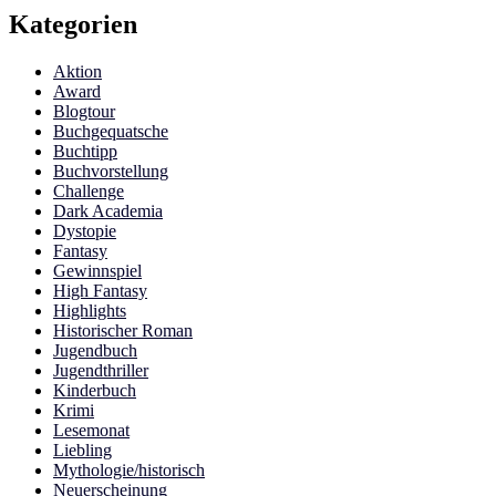
Kategorien
Aktion
Award
Blogtour
Buchgequatsche
Buchtipp
Buchvorstellung
Challenge
Dark Academia
Dystopie
Fantasy
Gewinnspiel
High Fantasy
Highlights
Historischer Roman
Jugendbuch
Jugendthriller
Kinderbuch
Krimi
Lesemonat
Liebling
Mythologie/historisch
Neuerscheinung