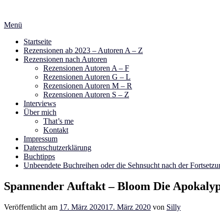
Zum
Inhalt
Menü
springen
Startseite
Rezensionen ab 2023 – Autoren A – Z
Rezensionen nach Autoren
Rezensionen Autoren A – F
Rezensionen Autoren G – L
Rezensionen Autoren M – R
Rezensionen Autoren S – Z
Interviews
Über mich
That’s me
Kontakt
Impressum
Datenschutzerklärung
Buchtipps
Unbeendete Buchreihen oder die Sehnsucht nach der Fortsetzu
Spannender Auftakt – Bloom Die Apokalyp
Veröffentlicht am
17. März 2020
17. März 2020
von
Silly