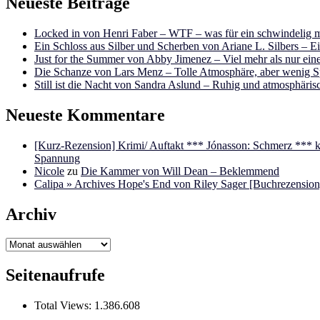
Neueste Beiträge
Locked in von Henri Faber – WTF – was für ein schwindelig m
Ein Schloss aus Silber und Scherben von Ariane L. Silbers – E
Just for the Summer von Abby Jimenez – Viel mehr als nur e
Die Schanze von Lars Menz – Tolle Atmosphäre, aber wenig 
Still ist die Nacht von Sandra Aslund – Ruhig und atmosphäris
Neueste Kommentare
[Kurz-Rezension] Krimi/ Auftakt *** Jónasson: Schmerz ***
Spannung
Nicole
zu
Die Kammer von Will Dean – Beklemmend
Calipa » Archives Hope's End von Riley Sager [Buchrezension]
Archiv
Archiv
Seitenaufrufe
Total Views:
1.386.608