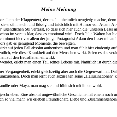
Meine Meinung
 allem der Klappentext, der mich unheimlich neugierig machte, denn et
nn sie erzählt leicht und flüssig und tatsächlich mit Humor von Adam. Ab
jugendlichen Stil verfasst, so dass sich hier auch die jüngeren Leser
 schon im voraus klar, dass es emotional wird. Doch Julia Walton hat 
ch nimmt hier vor allem der junge Protagonist Adam den Leser mit auf s
mors gab es genügend Momente, die bewegten.
rkt auf jeden Fall absolut authentisch und man fühlt hier eindeutig au
 deutlich, wie diese Krankheit auf den Menschen wirkt. Seien es das v
heit auf den Betroffenen einwirkt.
endet, erlebt man einen Teil seines Lebens mit. Natürlich ist durch d
iner Vergangenheit, erlebt gleichzeitig aber auch die Gegenwart mit. D
heit umzugehen. Doch man lernt auch sozusagen seine „Halluzinationen“ 
 Familie oder Maya, man mag sie und fühlt sich mit ihnen wohl.
 geschrieben. Eine absolut ungewöhnliche Geschichte mit einem noch 
noch so viel mehr, wir erleben Freundschaft, Liebe und Zusammengehöri