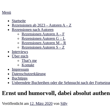
Zum
Inhalt
Menü
springen
Startseite
Rezensionen ab 2023 – Autoren A – Z
Rezensionen nach Autoren
Rezensionen Autoren A – F
Rezensionen Autoren G – L
Rezensionen Autoren M – R
Rezensionen Autoren S – Z
Interviews
Über mich
That’s me
Kontakt
Impressum
Datenschutzerklärung
Buchtipps
Unbeendete Buchreihen oder die Sehnsucht nach der Fortsetzu
Ernst und humorvoll, dabei absolut authe
Veröffentlicht am
12. März 2020
von
Silly