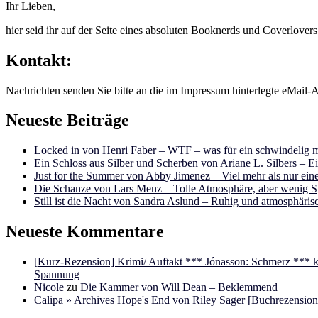
Ihr Lieben,
hier seid ihr auf der Seite eines absoluten Booknerds und Coverlover
Kontakt:
Nachrichten senden Sie bitte an die im Impressum hinterlegte eMail-A
Neueste Beiträge
Locked in von Henri Faber – WTF – was für ein schwindelig m
Ein Schloss aus Silber und Scherben von Ariane L. Silbers – E
Just for the Summer von Abby Jimenez – Viel mehr als nur e
Die Schanze von Lars Menz – Tolle Atmosphäre, aber wenig 
Still ist die Nacht von Sandra Aslund – Ruhig und atmosphäris
Neueste Kommentare
[Kurz-Rezension] Krimi/ Auftakt *** Jónasson: Schmerz ***
Spannung
Nicole
zu
Die Kammer von Will Dean – Beklemmend
Calipa » Archives Hope's End von Riley Sager [Buchrezension]