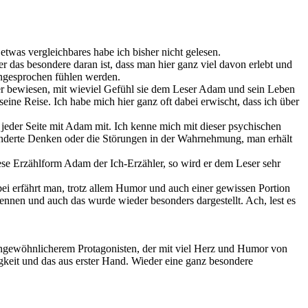
was vergleichbares habe ich bisher nicht gelesen.
er das besondere daran ist, dass man hier ganz viel davon erlebt und
 angesprochen fühlen werden.
hier bewiesen, mit wieviel Gefühl sie dem Leser Adam und sein Leben
eine Reise. Ich habe mich hier ganz oft dabei erwischt, dass ich über
f jeder Seite mit Adam mit. Ich kenne mich mit dieser psychischen
eränderte Denken oder die Störungen in der Wahrnehmung, man erhält
iese Erzählform Adam der Ich-Erzähler, so wird er dem Leser sehr
abei erfährt man, trotz allem Humor und auch einer gewissen Portion
kennen und auch das wurde wieder besonders dargestellt. Ach, lest es
ungewöhnlicherem Protagonisten, der mit viel Herz und Humor von
gkeit und das aus erster Hand. Wieder eine ganz besondere