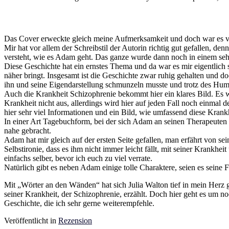
Das Cover erweckte gleich meine Aufmerksamkeit und doch war es vor
Mir hat vor allem der Schreibstil der Autorin richtig gut gefallen, de
versteht, wie es Adam geht. Das ganze wurde dann noch in einem sehr 
Diese Geschichte hat ein ernstes Thema und da war es mir eigentlich
näher bringt. Insgesamt ist die Geschichte zwar ruhig gehalten und do
ihn und seine Eigendarstellung schmunzeln musste und trotz des Hu
Auch die Krankheit Schizophrenie bekommt hier ein klares Bild. Es wi
Krankheit nicht aus, allerdings wird hier auf jeden Fall noch einmal
hier sehr viel Informationen und ein Bild, wie umfassend diese Krank
In einer Art Tagebuchform, bei der sich Adam an seinen Therapeuten w
nahe gebracht.
Adam hat mir gleich auf der ersten Seite gefallen, man erfährt von se
Selbstironie, dass es ihm nicht immer leicht fällt, mit seiner Krank
einfachs selber, bevor ich euch zu viel verrate.
Natürlich gibt es neben Adam einige tolle Charaktere, seien es seine
Mit „Wörter an den Wänden“ hat sich Julia Walton tief in mein Herz
seiner Krankheit, der Schizophrenie, erzählt. Doch hier geht es um 
Geschichte, die ich sehr gerne weiterempfehle.
Veröffentlicht in
Rezension