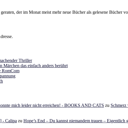
s geraten, der im Monat meist mehr neue Bücher als gelesene Bücher vor
dresse.
achender Thriller
in Märchen das einfach anders berührt
ine RomCom
Spannung
ch
 konnte mich leider nicht erreichen! - BOOKS AND CATS
zu
Schmerz v
 - Calipa
zu
Hope’s End – Du kannst niemandem trauen – Eigentlich g