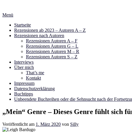
Zum
Inhalt
Menü
springen
Startseite
Rezensionen ab 2023 – Autoren A – Z
Rezensionen nach Autoren
Rezensionen Autoren A – F
Rezensionen Autoren G – L
Rezensionen Autoren M – R
Rezensionen Autoren S – Z
Interviews
Über mich
That’s me
Kontakt
Impressum
Datenschutzerklärung
Buchtipps
Unbeendete Buchreihen oder die Sehnsucht nach der Fortsetzu
„Mein“ Genre – Dieses Genre fühlt sich f
Veröffentlicht am
1. März 2020
von
Silly