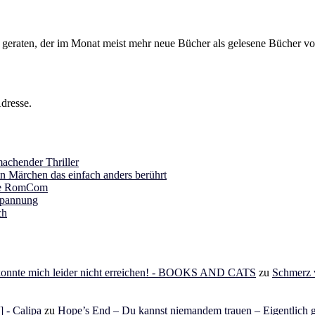
s geraten, der im Monat meist mehr neue Bücher als gelesene Bücher vor
dresse.
achender Thriller
in Märchen das einfach anders berührt
ine RomCom
Spannung
ch
 konnte mich leider nicht erreichen! - BOOKS AND CATS
zu
Schmerz v
 - Calipa
zu
Hope’s End – Du kannst niemandem trauen – Eigentlich g