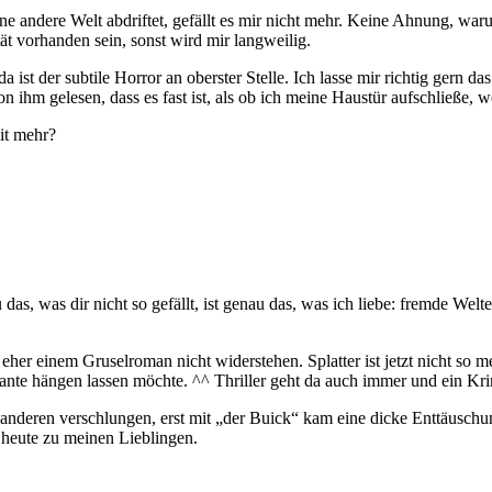
ne andere Welt abdriftet, gefällt es mir nicht mehr. Keine Ahnung, warum
t vorhanden sein, sonst wird mir langweilig.
 ist der subtile Horror an oberster Stelle. Ich lasse mir richtig gern 
ihm gelesen, dass es fast ist, als ob ich meine Haustür aufschließe, 
it mehr?
das, was dir nicht so gefällt, ist genau das, was ich liebe: fremde We
her einem Gruselroman nicht widerstehen. Splatter ist jetzt nicht so 
tkante hängen lassen möchte. ^^ Thriller geht da auch immer und ein K
anderen verschlungen, erst mit „der Buick“ kam eine dicke Enttäuschun
heute zu meinen Lieblingen.