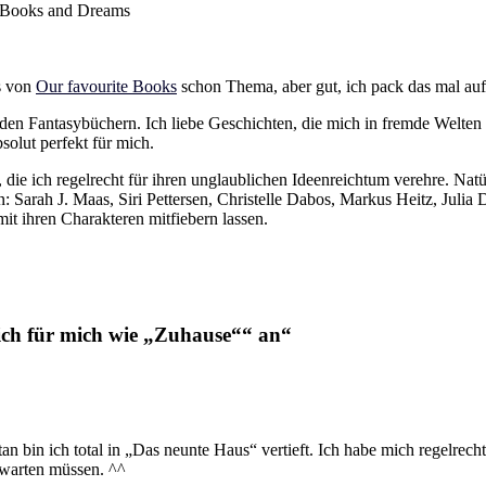
f Books and Dreams
s von
Our favourite Books
schon Thema, aber gut, ich pack das mal auf
rt den Fantasybüchern. Ich liebe Geschichten, die mich in fremde Welt
bsolut perfekt für mich.
 die ich regelrecht für ihren unglaublichen Ideenreichtum verehre. Natü
: Sarah J. Maas, Siri Pettersen, Christelle Dabos, Markus Heitz, Julia
it ihren Charakteren mitfiebern lassen.
sich für mich wie „Zuhause““ an
“
n bin ich total in „Das neunte Haus“ vertieft. Ich habe mich regelrecht
 warten müssen. ^^