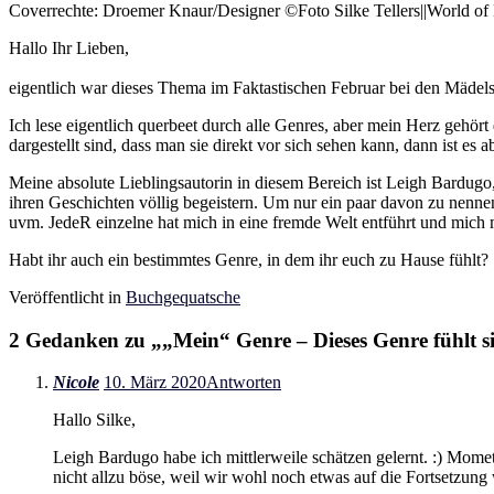
Coverrechte: Droemer Knaur/Designer ©Foto Silke Tellers||World o
Hallo Ihr Lieben,
eigentlich war dieses Thema im Faktastischen Februar bei den Mädel
Ich lese eigentlich querbeet durch alle Genres, aber mein Herz gehö
dargestellt sind, dass man sie direkt vor sich sehen kann, dann ist es a
Meine absolute Lieblingsautorin in diesem Bereich ist Leigh Bardugo,
ihren Geschichten völlig begeistern. Um nur ein paar davon zu nennen
uvm. JedeR einzelne hat mich in eine fremde Welt entführt und mich m
Habt ihr auch ein bestimmtes Genre, in dem ihr euch zu Hause fühlt?
Veröffentlicht in
Buchgequatsche
2 Gedanken zu „
„Mein“ Genre – Dieses Genre fühlt 
Nicole
10. März 2020
Antworten
Hallo Silke,
Leigh Bardugo habe ich mittlerweile schätzen gelernt. :) Mometa
nicht allzu böse, weil wir wohl noch etwas auf die Fortsetzung