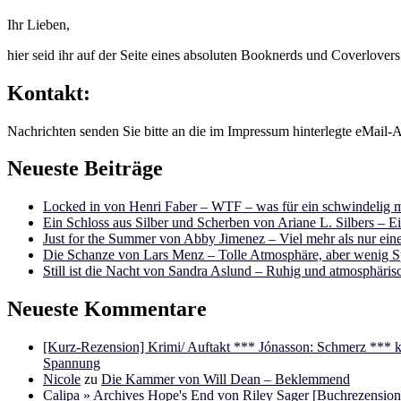
Ihr Lieben,
hier seid ihr auf der Seite eines absoluten Booknerds und Coverlover
Kontakt:
Nachrichten senden Sie bitte an die im Impressum hinterlegte eMail-A
Neueste Beiträge
Locked in von Henri Faber – WTF – was für ein schwindelig m
Ein Schloss aus Silber und Scherben von Ariane L. Silbers – E
Just for the Summer von Abby Jimenez – Viel mehr als nur e
Die Schanze von Lars Menz – Tolle Atmosphäre, aber wenig 
Still ist die Nacht von Sandra Aslund – Ruhig und atmosphäris
Neueste Kommentare
[Kurz-Rezension] Krimi/ Auftakt *** Jónasson: Schmerz ***
Spannung
Nicole
zu
Die Kammer von Will Dean – Beklemmend
Calipa » Archives Hope's End von Riley Sager [Buchrezension]