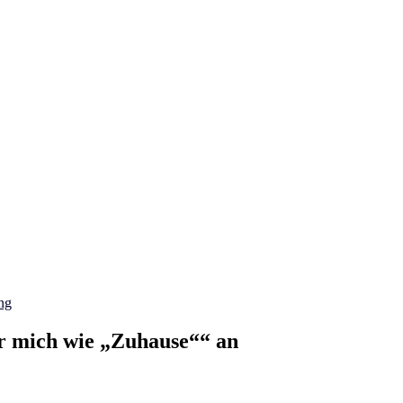
ng
ür mich wie „Zuhause““ an