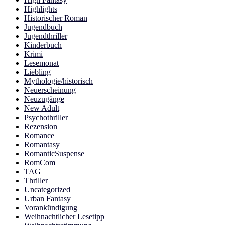
Highlights
Historischer Roman
Jugendbuch
Jugendthriller
Kinderbuch
Krimi
Lesemonat
Liebling
Mythologie/historisch
Neuerscheinung
Neuzugänge
New Adult
Psychothriller
Rezension
Romance
Romantasy
RomanticSuspense
RomCom
TAG
Thriller
Uncategorized
Urban Fantasy
Vorankündigung
Weihnachtlicher Lesetipp