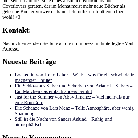
hier seid ihr auf der Seite eines absoluten Booknerds und
Coverlovers geraten, der im Monat meist mehr neue Bücher als
gelesene Bücher vorweisen kann. Ich hoffe, ihr fühlt euch hier
wohl! <3
Kontakt:
Nachrichten senden Sie bitte an die im Impressum hinterlegte eMail-
Adresse.
Neueste Beiträge
Locked in von Henri Faber – WTF – was für ein schwindelig
machender Thriller
Ein Schloss aus Silber und Scherben von Ariane L. Silbers –
Ein Märchen das einfach anders berührt
Just for the Summer von Abby Jimenez – Viel mehr als nur
eine RomCom
Die Schanze von Lars Menz – Tolle Atmosphäre, aber wenig
Spannung
Still ist die Nacht von Sandra Aslund – Ruhig und
atmosphärisch
Neueste Kommentare