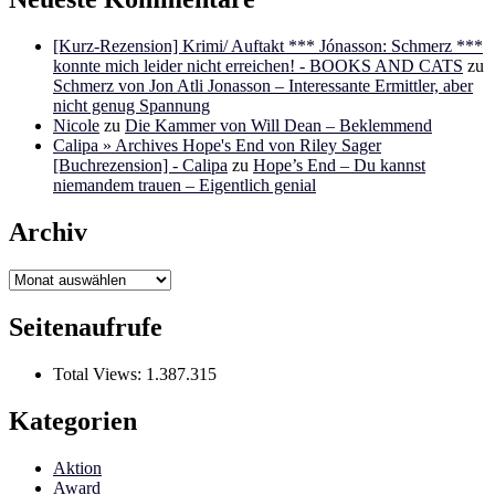
[Kurz-Rezension] Krimi/ Auftakt *** Jónasson: Schmerz ***
konnte mich leider nicht erreichen! - BOOKS AND CATS
zu
Schmerz von Jon Atli Jonasson – Interessante Ermittler, aber
nicht genug Spannung
Nicole
zu
Die Kammer von Will Dean – Beklemmend
Calipa » Archives Hope's End von Riley Sager
[Buchrezension] - Calipa
zu
Hope’s End – Du kannst
niemandem trauen – Eigentlich genial
Archiv
Archiv
Seitenaufrufe
Total Views:
1.387.315
Kategorien
Aktion
Award