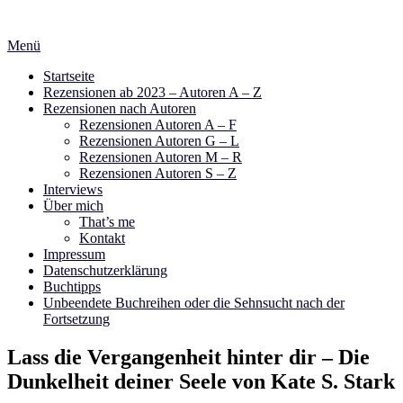
Zum
Inhalt
Menü
springen
Startseite
Rezensionen ab 2023 – Autoren A – Z
Rezensionen nach Autoren
Rezensionen Autoren A – F
Rezensionen Autoren G – L
Rezensionen Autoren M – R
Rezensionen Autoren S – Z
Interviews
Über mich
That’s me
Kontakt
Impressum
Datenschutzerklärung
Buchtipps
Unbeendete Buchreihen oder die Sehnsucht nach der
Fortsetzung
Lass die Vergangenheit hinter dir – Die
Dunkelheit deiner Seele von Kate S. Stark