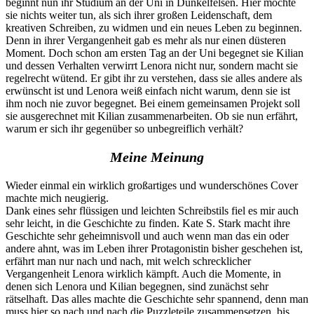
beginnt nun ihr Studium an der Uni in Dunkelfelsen. Hier möchte
sie nichts weiter tun, als sich ihrer großen Leidenschaft, dem
kreativen Schreiben, zu widmen und ein neues Leben zu beginnen.
Denn in ihrer Vergangenheit gab es mehr als nur einen düsteren
Moment. Doch schon am ersten Tag an der Uni begegnet sie Kilian
und dessen Verhalten verwirrt Lenora nicht nur, sondern macht sie
regelrecht wütend. Er gibt ihr zu verstehen, dass sie alles andere als
erwünscht ist und Lenora weiß einfach nicht warum, denn sie ist
ihm noch nie zuvor begegnet. Bei einem gemeinsamen Projekt soll
sie ausgerechnet mit Kilian zusammenarbeiten. Ob sie nun erfährt,
warum er sich ihr gegenüber so unbegreiflich verhält?
Meine Meinung
Wieder einmal ein wirklich großartiges und wunderschönes Cover
machte mich neugierig.
Dank eines sehr flüssigen und leichten Schreibstils fiel es mir auch
sehr leicht, in die Geschichte zu finden. Kate S. Stark macht ihre
Geschichte sehr geheimnisvoll und auch wenn man das ein oder
andere ahnt, was im Leben ihrer Protagonistin bisher geschehen ist,
erfährt man nur nach und nach, mit welch schrecklicher
Vergangenheit Lenora wirklich kämpft. Auch die Momente, in
denen sich Lenora und Kilian begegnen, sind zunächst sehr
rätselhaft. Das alles machte die Geschichte sehr spannend, denn man
muss hier so nach und nach die Puzzleteile zusammensetzen, bis