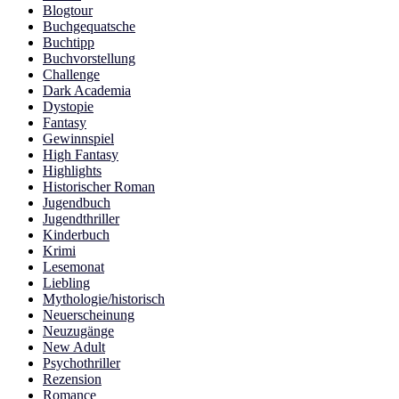
Blogtour
Buchgequatsche
Buchtipp
Buchvorstellung
Challenge
Dark Academia
Dystopie
Fantasy
Gewinnspiel
High Fantasy
Highlights
Historischer Roman
Jugendbuch
Jugendthriller
Kinderbuch
Krimi
Lesemonat
Liebling
Mythologie/historisch
Neuerscheinung
Neuzugänge
New Adult
Psychothriller
Rezension
Romance