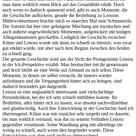
man dann wirklich einen Blick auf das Gesamtbild erhält. Doch
auch wenn es dadurch spannend wird, gibt es auch Momente, die
die Geschichte auflockern, gerade die Beziehung zu Lenoras
Mitbewohnerinnen brachte mich so manches Mal zum Schmunzeln.
Die Autorin hat hier eine gelungene Mischung aus mystischen und
auch äußerst ungewöhnlichen Momenten, aufgelockert mit lustigen
Alltagssituationen geschaffen. Lediglich die Geschicht zwischen
Kilian und Lenora wurde mir dann zu schnell zu intensiv, was zwar
gut erklärt wurde, mir aber nach dem Beginn zwischen den beiden
zu schnell ging.
Die gesamte Geschichte wird aus der Sicht der Protagonistin Lenora
in der Ich-Perspektive erzählt. Man beobachtet mit ihr gemeinsam
und doch bleibt sie eine Weile auf Abstand zu sich selbst. Diese
Momente, in denen sie selbst versucht, ihr inneres wieder
aufzubauen und die Vergangenheit hinter sich zu bringen, sind
dadurch besonders gut dargestellt.
Lenora ist eine unglaublich interessante und vielschichtige
Persönlichkeit, bei der ich sehr schnell mitfühlen konnte. Ihr
Bedürfnis, alles hinter sich zu lassen, war absolut nachvollziehbar
und glaubwürdig. Auch ihre Entwicklung in der Geschichte fand ich
überzeugend. Kilian war mir zunächst sehr suspekt und es dauerte,
bis man wirklich verstand, was ihn zu seinem Verhalten Lenora
gegenüber veranlasste. Seine Wandlung ging mir allerdings ein
wenig zu schnell, auch wenn dies begründet wurde. Diese
Entwicklung war aber auch nicht so überraschend.