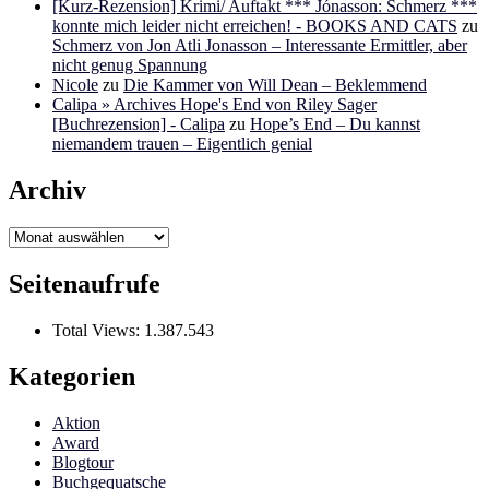
[Kurz-Rezension] Krimi/ Auftakt *** Jónasson: Schmerz ***
konnte mich leider nicht erreichen! - BOOKS AND CATS
zu
Schmerz von Jon Atli Jonasson – Interessante Ermittler, aber
nicht genug Spannung
Nicole
zu
Die Kammer von Will Dean – Beklemmend
Calipa » Archives Hope's End von Riley Sager
[Buchrezension] - Calipa
zu
Hope’s End – Du kannst
niemandem trauen – Eigentlich genial
Archiv
Archiv
Seitenaufrufe
Total Views:
1.387.543
Kategorien
Aktion
Award
Blogtour
Buchgequatsche