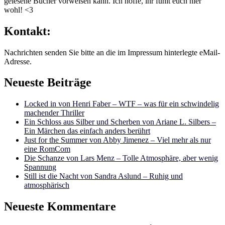
gelesene Bücher vorweisen kann. Ich hoffe, ihr fühlt euch hier
wohl! <3
Kontakt:
Nachrichten senden Sie bitte an die im Impressum hinterlegte eMail-
Adresse.
Neueste Beiträge
Locked in von Henri Faber – WTF – was für ein schwindelig
machender Thriller
Ein Schloss aus Silber und Scherben von Ariane L. Silbers –
Ein Märchen das einfach anders berührt
Just for the Summer von Abby Jimenez – Viel mehr als nur
eine RomCom
Die Schanze von Lars Menz – Tolle Atmosphäre, aber wenig
Spannung
Still ist die Nacht von Sandra Aslund – Ruhig und
atmosphärisch
Neueste Kommentare