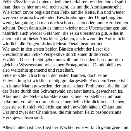
Felix stösst hier auf unterschiedliche Gefahren, wieder einmal spürt
man, dass es hier um viel mehr geht, als um die Atomkatastrophe.
Wie schon zuvor begleitet man Felix auf die Reise, hin und wieder
werden die ausschweifenden Beschreibungen der Umgebung ein
wenig langatmig, da man doch schon das ein oder andere zu kennen
scheint. Doch dann gibt es immer wieder neue Überraschungen und
natürlich auch wieder Gefahren, die es zu überstehen gilt. Alles in
allem hat mir dieser Abschluss gefallen, auch wenn der Autor nicht
wirklich alle Fragen bis ins kleinste Detail beantwortet.
Wie auch in den ersten beiden Bänden erlebt der Leser die
Geschichte aus Felix‘ Perspektive durch einen dritte Person
Erzähler. Dieser bleibt geheimnisvoll und lässt den Leser auf dem
gleichen Wissensstand wie seinen Protagonisten. Damit bleibt es
also weiterhin spannend und rätselhaft.
Felix mochte ich schon in den ersten Bänden, doch seine
Entwicklung ist wirklich richtig gut dargestellt. Aus dem Teenie ist
ein junger Mann geworden, der an all seinen Problemen, die ihn auf
der Reise durch den Schwarzwald erwartet hatten, gewachsen ist.
Aber auch die Nebencharaktere sind schnell vorstellbar und man
bekommt vor allem durch diese einen tiefen Einblick in das Leben,
dass sie so für sich vielleicht gar nicht gewählt hätten. Chiara und
Urs sind zwei der Charaktere, die mir neben Felix besonders ans
Herz gewachsen sind.
Alles in allem ist Das Lied der Wächter eine wirklich gelungene und