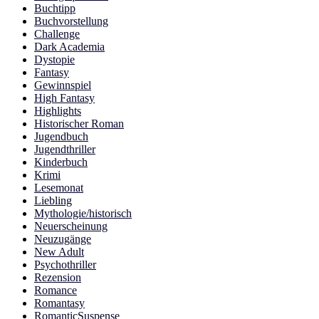
Buchtipp
Buchvorstellung
Challenge
Dark Academia
Dystopie
Fantasy
Gewinnspiel
High Fantasy
Highlights
Historischer Roman
Jugendbuch
Jugendthriller
Kinderbuch
Krimi
Lesemonat
Liebling
Mythologie/historisch
Neuerscheinung
Neuzugänge
New Adult
Psychothriller
Rezension
Romance
Romantasy
RomanticSuspense