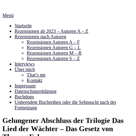
Zum
Inhalt
Menü
springen
Startseite
Rezensionen ab 2023 – Autoren A – Z
Rezensionen nach Autoren
Rezensionen Autoren A – F
Rezensionen Autoren G – L
Rezensionen Autoren M – R
Rezensionen Autoren S – Z
Interviews
Über mich
That’s me
Kontakt
Impressum
Datenschutzerklärung
Buchtipps
Unbeendete Buchreihen oder die Sehnsucht nach der
Fortsetzung
Gelungener Abschluss der Trilogie Das
Lied der Wächter – Das Gesetz von