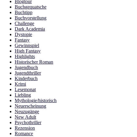
Blogtour
Buchgequatsche
Buchtipp
Buchvorstellung
Challenge
Dark Academia
Dystopie
Fantasy
Gewinnspiel
High Fantasy
Highlights
Historischer Roman
Jugendbuch
Jugendthriller
Kinderbuch
Krimi
Lesemonat
Liebling
Mythologie/historisch
Neuerscheinung
Neuzugänge
New Adult
Psychothriller
Rezension
Romance