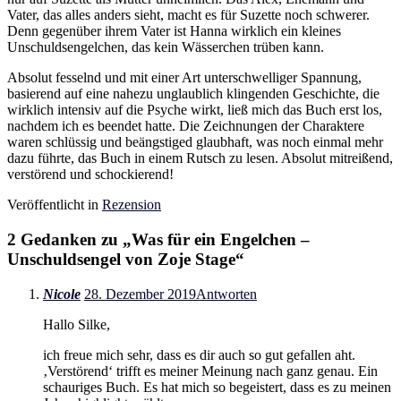
Vater, das alles anders sieht, macht es für Suzette noch schwerer.
Denn gegenüber ihrem Vater ist Hanna wirklich ein kleines
Unschuldsengelchen, das kein Wässerchen trüben kann.
Absolut fesselnd und mit einer Art unterschwelliger Spannung,
basierend auf eine nahezu unglaublich klingenden Geschichte, die
wirklich intensiv auf die Psyche wirkt, ließ mich das Buch erst los,
nachdem ich es beendet hatte. Die Zeichnungen der Charaktere
waren schlüssig und beängstiged glaubhaft, was noch einmal mehr
dazu führte, das Buch in einem Rutsch zu lesen. Absolut mitreißend,
verstörend und schockierend!
Veröffentlicht in
Rezension
2 Gedanken zu „
Was für ein Engelchen –
Unschuldsengel von Zoje Stage
“
Nicole
28. Dezember 2019
Antworten
Hallo Silke,
ich freue mich sehr, dass es dir auch so gut gefallen aht.
‚Verstörend‘ trifft es meiner Meinung nach ganz genau. Ein
schauriges Buch. Es hat mich so begeistert, dass es zu meinen