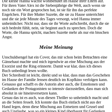
Die kleine Hanna wächst wohlbehütet im Hause ihrer Eltern auf.
Für ihren Vater Alex ist die Siebenjährige die Welt, auch wenn sie
noch nie ein Wort gesprochen hat, ist sie für ihn das perfekte
Engelchen. Für ihre Mutter Suzette, die sie zu Hause unterrichtet
und die sie jede Minute des Tages versorgt, wird Hanna immer
unheimlicher. Nicht nur, dass sie ihr Worte aufschreibt, durch die sie
sich bedroht fühlt, nein, sie beginnt auch zu sprechen. Doch die
Worte, die Hanna spricht, machen Suzette mehr als nur ein bisschen
Angst.
Meine Meinung
Unschuldsengel hat ein Cover, das mir schon beim Betrachten eine
Gänsehaut machte und mich irgendwie an eine Mischung aus der
Exorzist und the Ring erinnerte. Damit war klar, dass ich dieses
Buch unbedingt lesen wollte.
Der Schreibstil ist leicht, direkt und so klar, dass man das Geschehen
im Hause der Familie Jensen deutlich im Kopfkino verfolgen kann.
Genauso gut schafft es die Autorin aber auch, die Emotionen und
Gedanken der Protagonisten so intensiv darzustellen, dass man sich
absolut in sie hineinversetzen kann.
Genau das ist es auch, was diesen Thriller so unheimlich macht und
an die Seiten fesselt. Ich konnte das Buch einfach nicht aus der
Hand legen, denn diese Mischung aus Entsetzen und Grusel und
auch Unglaube, was so ein kleines Kind überhaupt für Gedanken