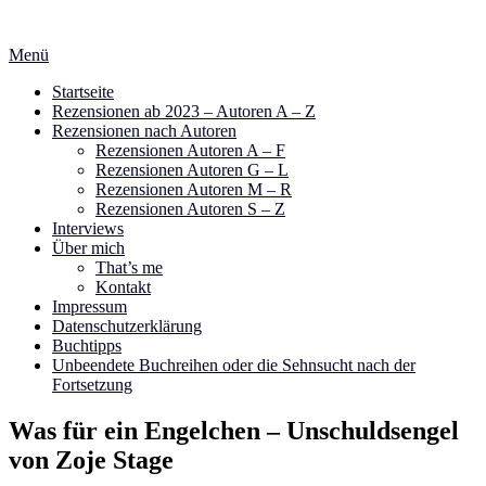
Zum
Inhalt
Menü
springen
Startseite
Rezensionen ab 2023 – Autoren A – Z
Rezensionen nach Autoren
Rezensionen Autoren A – F
Rezensionen Autoren G – L
Rezensionen Autoren M – R
Rezensionen Autoren S – Z
Interviews
Über mich
That’s me
Kontakt
Impressum
Datenschutzerklärung
Buchtipps
Unbeendete Buchreihen oder die Sehnsucht nach der
Fortsetzung
Was für ein Engelchen – Unschuldsengel
von Zoje Stage