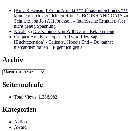
[Kurz-Rezension] Krimi/ Auftakt *** Jónasson: Schmerz ***
konnte mich leider nicht erreichen! - BOOKS AND CATS
zu
Schmerz von Jon Atli Jonasson – Interessante Ermittler, aber
nicht genug Spannung
Nicole
zu
Die Kammer von Will Dean – Beklemmend
Calipa » Archives Hope's End von Riley Sager
[Buchrezension] - Calipa
zu
Hope’s End – Du kannst
niemandem trauen – Eigentlich genial
Archiv
Archiv
Seitenaufrufe
Total Views:
1.386.982
Kategorien
Aktion
Award