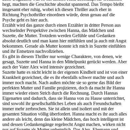
hegt, machten die Geschichte absolut spannend. Das Tempo bleibt
insgesamt eher ruhig, wobei ich diesen Thriller auch eher in
Richtung Psychothriller einordnen würde, denn genau auf die
Psyche geht es hier auch.
Erzählt wird das ganze durch einen Erzähler in dritter Person aus
wechselnder Perspektive zwischen Hanna, das Mädchen und
Suzette, die Mutter. Trotzdem werden Gefühle und Gedanken
absolut deutlich und man kann hier mitfühlen und ja auch mit Angst
bekommen. Gerade als Mutter konnte ich mich in Suzette einfühlen
und ihr Entsetzen nachvollziehen.
Es gibt in diesem Thriller nur wenige Charaktere, von denen, wie
gesagt, Suzette und Hanna in den Mittelpunkt gerückt werden. Aber
auch der Vater Alex wird intensiv gezeichnet.
Suzette hatte es nicht leicht in der eigenen Kindheit und ist von einer
Krankheit gezeichnet, die es ihr ebenfalls schwer machte und auch
immer noch macht. Nach außen möchte sie so gerne das Bild der
perfekten Mutter und Familie projizieren, doch da macht ihr Hanna
immer wieder einen Strich durch die Rechnung. Durch Hannas
Eigenarten und dadurch, dass sie Hanna von zu Hause unterrichtet,
sind sowohl ihr gesellschaftliches Leben als auch Freundschaften
immer mehr zerbrochen. Sie ist allein und isoliert und mit der
gesamten Situation völlig überfordert. Hanna macht es ihr auch alles
andere als leicht, denn das kleine Mädchen, das hoch intelligent ist
und dessen Gedankengänge regelrecht Angst machen, wirken nicht
nur auf Suzette als Mutter unheimlich. Das Alex, Ehemann und