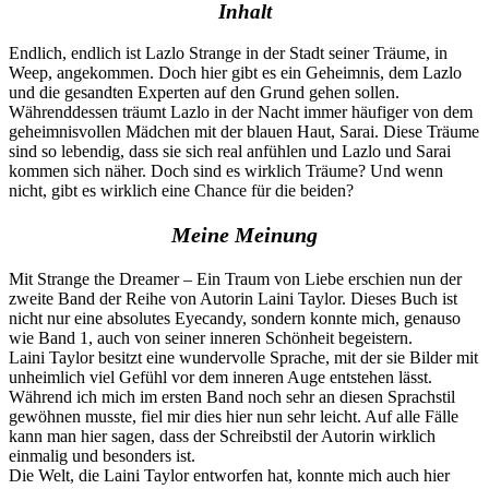
Inhalt
Endlich, endlich ist Lazlo Strange in der Stadt seiner Träume, in
Weep, angekommen. Doch hier gibt es ein Geheimnis, dem Lazlo
und die gesandten Experten auf den Grund gehen sollen.
Währenddessen träumt Lazlo in der Nacht immer häufiger von dem
geheimnisvollen Mädchen mit der blauen Haut, Sarai. Diese Träume
sind so lebendig, dass sie sich real anfühlen und Lazlo und Sarai
kommen sich näher. Doch sind es wirklich Träume? Und wenn
nicht, gibt es wirklich eine Chance für die beiden?
Meine Meinung
Mit Strange the Dreamer – Ein Traum von Liebe erschien nun der
zweite Band der Reihe von Autorin Laini Taylor. Dieses Buch ist
nicht nur eine absolutes Eyecandy, sondern konnte mich, genauso
wie Band 1, auch von seiner inneren Schönheit begeistern.
Laini Taylor besitzt eine wundervolle Sprache, mit der sie Bilder mit
unheimlich viel Gefühl vor dem inneren Auge entstehen lässt.
Während ich mich im ersten Band noch sehr an diesen Sprachstil
gewöhnen musste, fiel mir dies hier nun sehr leicht. Auf alle Fälle
kann man hier sagen, dass der Schreibstil der Autorin wirklich
einmalig und besonders ist.
Die Welt, die Laini Taylor entworfen hat, konnte mich auch hier