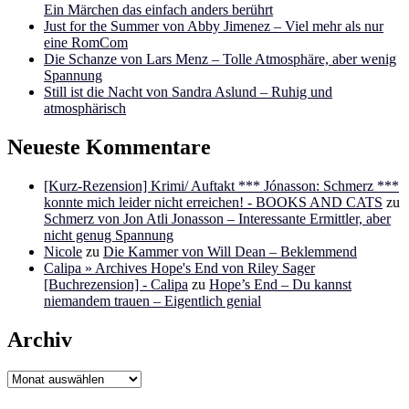
Ein Märchen das einfach anders berührt
Just for the Summer von Abby Jimenez – Viel mehr als nur
eine RomCom
Die Schanze von Lars Menz – Tolle Atmosphäre, aber wenig
Spannung
Still ist die Nacht von Sandra Aslund – Ruhig und
atmosphärisch
Neueste Kommentare
[Kurz-Rezension] Krimi/ Auftakt *** Jónasson: Schmerz ***
konnte mich leider nicht erreichen! - BOOKS AND CATS
zu
Schmerz von Jon Atli Jonasson – Interessante Ermittler, aber
nicht genug Spannung
Nicole
zu
Die Kammer von Will Dean – Beklemmend
Calipa » Archives Hope's End von Riley Sager
[Buchrezension] - Calipa
zu
Hope’s End – Du kannst
niemandem trauen – Eigentlich genial
Archiv
Archiv