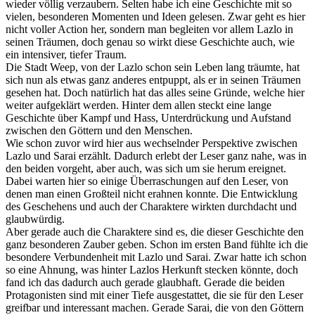
wieder völlig verzaubern. Selten habe ich eine Geschichte mit so
vielen, besonderen Momenten und Ideen gelesen. Zwar geht es hier
nicht voller Action her, sondern man begleiten vor allem Lazlo in
seinen Träumen, doch genau so wirkt diese Geschichte auch, wie
ein intensiver, tiefer Traum.
Die Stadt Weep, von der Lazlo schon sein Leben lang träumte, hat
sich nun als etwas ganz anderes entpuppt, als er in seinen Träumen
gesehen hat. Doch natürlich hat das alles seine Gründe, welche hier
weiter aufgeklärt werden. Hinter dem allen steckt eine lange
Geschichte über Kampf und Hass, Unterdrückung und Aufstand
zwischen den Göttern und den Menschen.
Wie schon zuvor wird hier aus wechselnder Perspektive zwischen
Lazlo und Sarai erzählt. Dadurch erlebt der Leser ganz nahe, was in
den beiden vorgeht, aber auch, was sich um sie herum ereignet.
Dabei warten hier so einige Überraschungen auf den Leser, von
denen man einen Großteil nicht erahnen konnte. Die Entwicklung
des Geschehens und auch der Charaktere wirkten durchdacht und
glaubwürdig.
Aber gerade auch die Charaktere sind es, die dieser Geschichte den
ganz besonderen Zauber geben. Schon im ersten Band fühlte ich die
besondere Verbundenheit mit Lazlo und Sarai. Zwar hatte ich schon
so eine Ahnung, was hinter Lazlos Herkunft stecken könnte, doch
fand ich das dadurch auch gerade glaubhaft. Gerade die beiden
Protagonisten sind mit einer Tiefe ausgestattet, die sie für den Leser
greifbar und interessant machen. Gerade Sarai, die von den Göttern