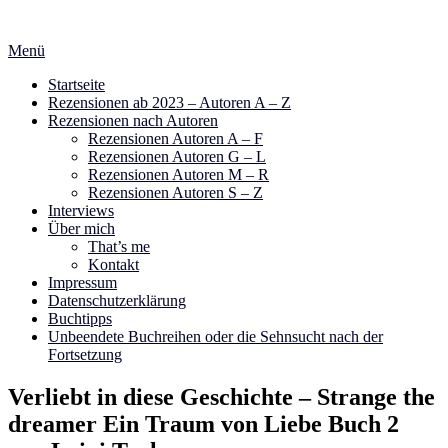
Zum
Inhalt
Menü
springen
Startseite
Rezensionen ab 2023 – Autoren A – Z
Rezensionen nach Autoren
Rezensionen Autoren A – F
Rezensionen Autoren G – L
Rezensionen Autoren M – R
Rezensionen Autoren S – Z
Interviews
Über mich
That’s me
Kontakt
Impressum
Datenschutzerklärung
Buchtipps
Unbeendete Buchreihen oder die Sehnsucht nach der
Fortsetzung
Verliebt in diese Geschichte – Strange the
dreamer Ein Traum von Liebe Buch 2