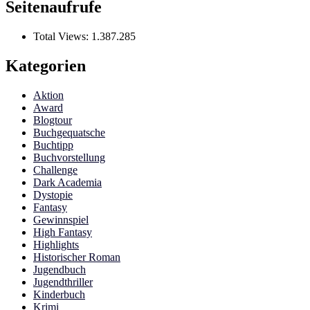
Seitenaufrufe
Total Views:
1.387.285
Kategorien
Aktion
Award
Blogtour
Buchgequatsche
Buchtipp
Buchvorstellung
Challenge
Dark Academia
Dystopie
Fantasy
Gewinnspiel
High Fantasy
Highlights
Historischer Roman
Jugendbuch
Jugendthriller
Kinderbuch
Krimi