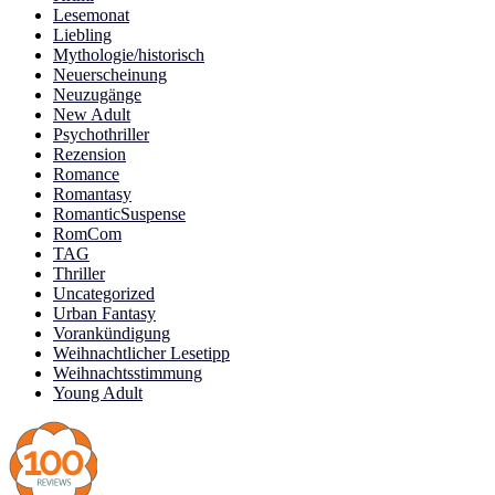
Lesemonat
Liebling
Mythologie/historisch
Neuerscheinung
Neuzugänge
New Adult
Psychothriller
Rezension
Romance
Romantasy
RomanticSuspense
RomCom
TAG
Thriller
Uncategorized
Urban Fantasy
Vorankündigung
Weihnachtlicher Lesetipp
Weihnachtsstimmung
Young Adult