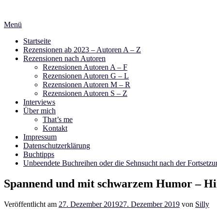
Zum
Inhalt
Menü
springen
Startseite
Rezensionen ab 2023 – Autoren A – Z
Rezensionen nach Autoren
Rezensionen Autoren A – F
Rezensionen Autoren G – L
Rezensionen Autoren M – R
Rezensionen Autoren S – Z
Interviews
Über mich
That’s me
Kontakt
Impressum
Datenschutzerklärung
Buchtipps
Unbeendete Buchreihen oder die Sehnsucht nach der Fortsetzu
Spannend und mit schwarzem Humor – Hin
Veröffentlicht am
27. Dezember 2019
27. Dezember 2019
von
Silly