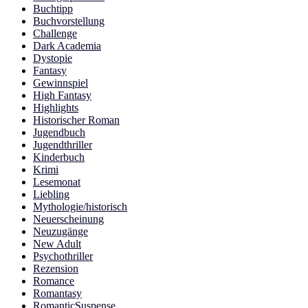
Buchtipp
Buchvorstellung
Challenge
Dark Academia
Dystopie
Fantasy
Gewinnspiel
High Fantasy
Highlights
Historischer Roman
Jugendbuch
Jugendthriller
Kinderbuch
Krimi
Lesemonat
Liebling
Mythologie/historisch
Neuerscheinung
Neuzugänge
New Adult
Psychothriller
Rezension
Romance
Romantasy
RomanticSuspense