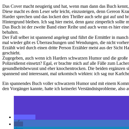
Das Cover macht neugierig und hat, wenn man dann das Buch kennt, 
Diese macht es dem Leser sehr leicht, einzusteigen, denn Gereon Krant
Harder sprechen und das lockert den Thriller auch sehr gut auf und 
Hintergrund bleiben. Ich sag hier meist, denn ganz zimperlich sollte
Das Buch ist der zweite Band einer Reihe und auch wenn es hier eine 
behalten.
Der Fall selber ist spannend angelegt und führt die Ermittler in m
mal wieder gibt es Überraschungen und Wendungen, die nicht vorhers
Erzählt wird durch einen dritte Person Erzähler meist aus der Sicht H
geschieht.
Zugegeben, auch wenn ich Harders schwarzen Humor und die große Kla
Polizeidienst einsetzt? Egal, er brachte mich auf alle Fälle zum Lache
gesundheitsbewusst und eher knochentrocken. Die beiden ergänzen si
spannend und interessant, mal urkomisch wirkten: ich sag nur Karlchen
Ein spannendes Buch voller schwarzem Humor und mit einem Kommissar
den Vorgänger kannte, hatte ich keinerlei Verständnisprobleme, also 