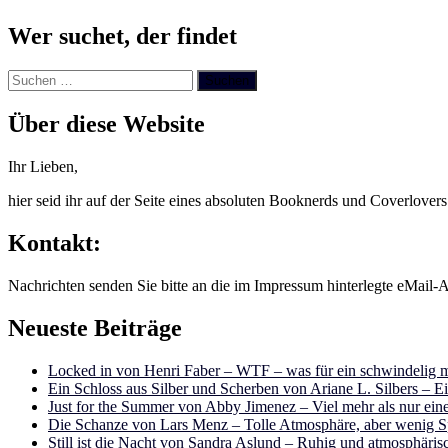
Wer suchet, der findet
Suchen
nach:
Über diese Website
Ihr Lieben,
hier seid ihr auf der Seite eines absoluten Booknerds und Coverlover
Kontakt:
Nachrichten senden Sie bitte an die im Impressum hinterlegte eMail-A
Neueste Beiträge
Locked in von Henri Faber – WTF – was für ein schwindelig m
Ein Schloss aus Silber und Scherben von Ariane L. Silbers – E
Just for the Summer von Abby Jimenez – Viel mehr als nur e
Die Schanze von Lars Menz – Tolle Atmosphäre, aber wenig 
Still ist die Nacht von Sandra Aslund – Ruhig und atmosphäris