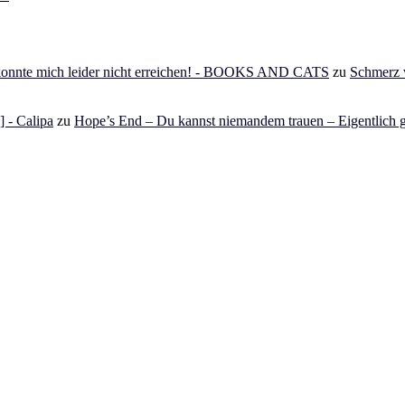
 konnte mich leider nicht erreichen! - BOOKS AND CATS
zu
Schmerz v
 - Calipa
zu
Hope’s End – Du kannst niemandem trauen – Eigentlich g