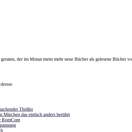
s geraten, der im Monat meist mehr neue Bücher als gelesene Bücher vor
dresse.
achender Thriller
in Märchen das einfach anders berührt
ine RomCom
Spannung
ch