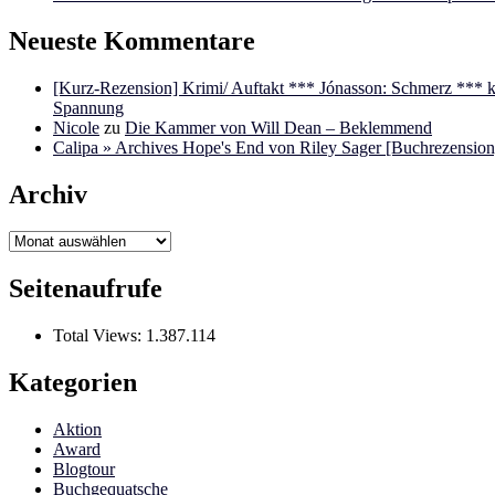
Neueste Kommentare
[Kurz-Rezension] Krimi/ Auftakt *** Jónasson: Schmerz ***
Spannung
Nicole
zu
Die Kammer von Will Dean – Beklemmend
Calipa » Archives Hope's End von Riley Sager [Buchrezension]
Archiv
Archiv
Seitenaufrufe
Total Views:
1.387.114
Kategorien
Aktion
Award
Blogtour
Buchgequatsche