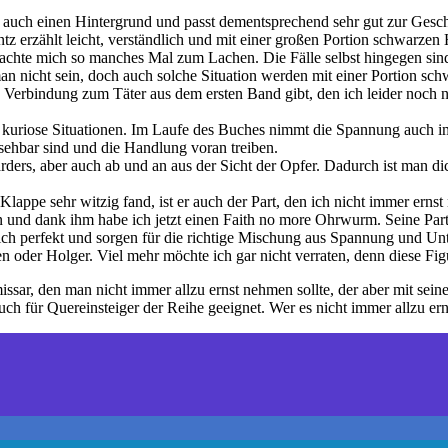
auch einen Hintergrund und passt dementsprechend sehr gut zur Gesch
z erzählt leicht, verständlich und mit einer großen Portion schwarzen 
brachte mich so manches Mal zum Lachen. Die Fälle selbst hingegen sin
 man nicht sein, doch auch solche Situation werden mit einer Portion s
Verbindung zum Täter aus dem ersten Band gibt, den ich leider noch nic
anch kuriose Situationen. Im Laufe des Buches nimmt die Spannung au
ehbar sind und die Handlung voran treiben.
arders, aber auch ab und an aus der Sicht der Opfer. Dadurch ist man d
ppe sehr witzig fand, ist er auch der Part, den ich nicht immer ern
n und dank ihm habe ich jetzt einen Faith no more Ohrwurm. Seine Partne
ch perfekt und sorgen für die richtige Mischung aus Spannung und Unt
 oder Holger. Viel mehr möchte ich gar nicht verraten, denn diese Figu
, den man nicht immer allzu ernst nehmen sollte, der aber mit seiner 
auch für Quereinsteiger der Reihe geeignet. Wer es nicht immer allzu e