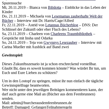
Spurensuche
Mi, 20.11.2019 – Bianca von
Bibilotta
– Einblicke in das Leben der
Kinder
Do, 21.11.2019 – Michaela von
Lesemamas zauberhafte Welt der
Bücher
– Interview mit Dr. Harris/Cage/Alfred
Fr, 22.11.2019 – Astrid von
Letannas Bücherblog
– DNS: Der
Schlüssel der Zukunft oder eher Fluch des Lebens?
Sa, 23.11.2019 – Charleen von
Charleens Traumbibliothek
–
Gespräche mit Insha und Odarka
So, 24.11.2019 – Teja von
Gwynnys Lesezauber
– Interview mit
Carina Mueller mit Ausblick auf Band zwei
Gewinnspiel:
Dieses Zukunftsszenario ist ja schon erschreckend vorstellbar.
Glaubt Ihr, dass es soweit kommen könnte? Was würdet Ihr tun, um
Euch und Eure Lieben zu schützen?
Um in den Lostopf zu springen, müsst ihr nun einfach die tägliche
Gewinnspielfrage beantworten.
Wer nicht unter den jeweiligen Beiträgen kommentieren kann, der
darf auch gerne eine Mail an (Bücher aus dem Feenbrunnen)
senden.
Mail: admin@buecherausdemfeenbrunnen.de
Betreff: Damaged: GefangenTeilnahmeregeln