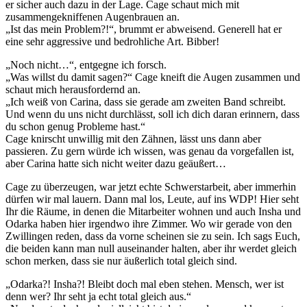
er sicher auch dazu in der Lage. Cage schaut mich mit
zusammengekniffenen Augenbrauen an.
„Ist das mein Problem?!“, brummt er abweisend. Generell hat er
eine sehr aggressive und bedrohliche Art. Bibber!
„Noch nicht…“, entgegne ich forsch.
„Was willst du damit sagen?“ Cage kneift die Augen zusammen und
schaut mich herausfordernd an.
„Ich weiß von Carina, dass sie gerade am zweiten Band schreibt.
Und wenn du uns nicht durchlässt, soll ich dich daran erinnern, dass
du schon genug Probleme hast.“
Cage knirscht unwillig mit den Zähnen, lässt uns dann aber
passieren. Zu gern würde ich wissen, was genau da vorgefallen ist,
aber Carina hatte sich nicht weiter dazu geäußert…
Cage zu überzeugen, war jetzt echte Schwerstarbeit, aber immerhin
dürfen wir mal lauern. Dann mal los, Leute, auf ins WDP! Hier seht
Ihr die Räume, in denen die Mitarbeiter wohnen und auch Insha und
Odarka haben hier irgendwo ihre Zimmer. Wo wir gerade von den
Zwillingen reden, dass da vorne scheinen sie zu sein. Ich sags Euch,
die beiden kann man null auseinander halten, aber ihr werdet gleich
schon merken, dass sie nur äußerlich total gleich sind.
„Odarka?! Insha?! Bleibt doch mal eben stehen. Mensch, wer ist
denn wer? Ihr seht ja echt total gleich aus.“