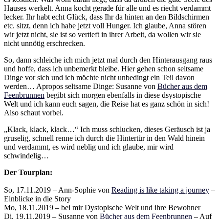
Hauses werkelt. Anna kocht gerade für alle und es riecht verdammt
lecker. Ihr habt echt Glück, dass Ihr da hinten an den Bildschirmen
etc. sitzt, denn ich habe jetzt voll Hunger. Ich glaube, Anna stören
wir jetzt nicht, sie ist so vertieft in ihrer Arbeit, da wollen wir sie
nicht unnötig erschrecken.
So, dann schleiche ich mich jetzt mal durch den Hinterausgang raus
und hoffe, dass ich unbemerkt bleibe. Hier gehen schon seltsame
Dinge vor sich und ich möchte nicht unbedingt ein Teil davon
werden… Apropos seltsame Dinge: Susanne von
Bücher aus dem
Feenbrunnen
begibt sich morgen ebenfalls in diese dsystopische
Welt und ich kann euch sagen, die Reise hat es ganz schön in sich!
Also schaut vorbei.
„Klack, klack, klack…“ Ich muss schlucken, dieses Geräusch ist ja
gruselig, schnell renne ich durch die Hintertür in den Wald hinein
und verdammt, es wird neblig und ich glaube, mir wird
schwindelig…
Der Tourplan:
So, 17.11.2019 – Ann-Sophie von
Reading is like taking a journey
–
Einblicke in die Story
Mo, 18.11.2019 – bei mir Dystopische Welt und ihre Bewohner
Di, 19.11.2019 – Susanne von
Bücher aus dem Feenbrunnen
– Auf