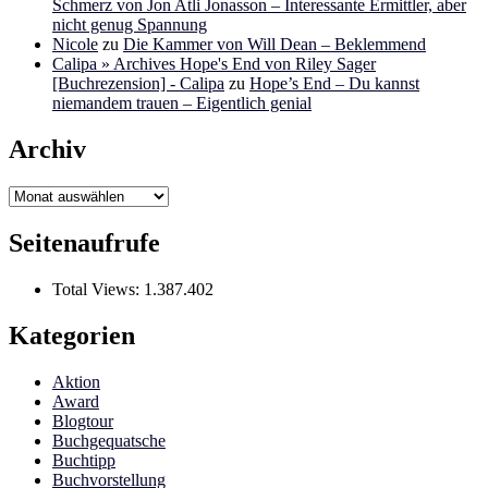
Schmerz von Jon Atli Jonasson – Interessante Ermittler, aber
nicht genug Spannung
Nicole
zu
Die Kammer von Will Dean – Beklemmend
Calipa » Archives Hope's End von Riley Sager
[Buchrezension] - Calipa
zu
Hope’s End – Du kannst
niemandem trauen – Eigentlich genial
Archiv
Archiv
Seitenaufrufe
Total Views:
1.387.402
Kategorien
Aktion
Award
Blogtour
Buchgequatsche
Buchtipp
Buchvorstellung