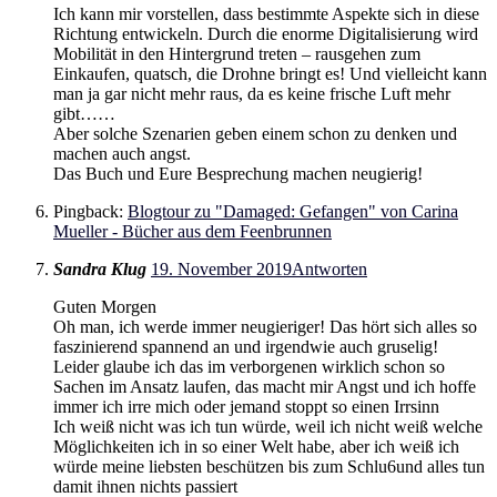
Ich kann mir vorstellen, dass bestimmte Aspekte sich in diese
Richtung entwickeln. Durch die enorme Digitalisierung wird
Mobilität in den Hintergrund treten – rausgehen zum
Einkaufen, quatsch, die Drohne bringt es! Und vielleicht kann
man ja gar nicht mehr raus, da es keine frische Luft mehr
gibt……
Aber solche Szenarien geben einem schon zu denken und
machen auch angst.
Das Buch und Eure Besprechung machen neugierig!
Pingback:
Blogtour zu "Damaged: Gefangen" von Carina
Mueller - Bücher aus dem Feenbrunnen
Sandra Klug
19. November 2019
Antworten
Guten Morgen
Oh man, ich werde immer neugieriger! Das hört sich alles so
faszinierend spannend an und irgendwie auch gruselig!
Leider glaube ich das im verborgenen wirklich schon so
Sachen im Ansatz laufen, das macht mir Angst und ich hoffe
immer ich irre mich oder jemand stoppt so einen Irrsinn
Ich weiß nicht was ich tun würde, weil ich nicht weiß welche
Möglichkeiten ich in so einer Welt habe, aber ich weiß ich
würde meine liebsten beschützen bis zum Schlu6und alles tun
damit ihnen nichts passiert