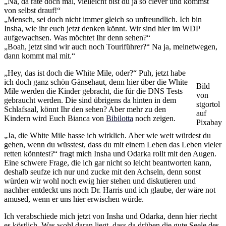
„Na, da rate doch mal, vielleicht bist du ja so clever und kommst
von selbst drauf!“
„Mensch, sei doch nicht immer gleich so unfreundlich. Ich bin
Insha, wie ihr euch jetzt denken könnt. Wir sind hier im WDP
aufgewachsen. Was möchtet Ihr denn sehen?“
„Boah, jetzt sind wir auch noch Touriführer?“ Na ja, meinetwegen,
dann kommt mal mit.“
„Hey, das ist doch die White Mile, oder?“ Puh, jetzt habe
ich doch ganz schön Gänsehaut, denn hier über die White
Bild
Mile werden die Kinder gebracht, die für die DNS Tests
von
gebraucht werden. Die sind übrigens da hinten in dem
stgortol
Schlafsaal, könnt Ihr den sehen? Aber mehr zu den
auf
Kindern wird Euch Bianca von
Bibilotta
noch zeigen.
Pixabay
„Ja, die White Mile hasse ich wirklich. Aber wie weit würdest du
gehen, wenn du wüsstest, dass du mit einem Leben das Leben vieler
retten könntest?“ fragt mich Insha und Odarka rollt mit den Augen.
Eine schwere Frage, die ich gar nicht so leicht beantworten kann,
deshalb seufze ich nur und zucke mit den Achseln, denn sonst
würden wir wohl noch ewig hier stehen und diskutieren und
nachher entdeckt uns noch Dr. Harris und ich glaube, der wäre not
amused, wenn er uns hier erwischen würde.
Ich verabschiede mich jetzt von Insha und Odarka, denn hier riecht
es köstlich. Was wohl daran liegt, dass da drüben die gute Seele des