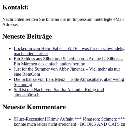
Kontakt:
Nachrichten senden Sie bitte an die im Impressum hinterlegte eMail-
Adresse.
Neueste Beiträge
Locked in von Henri Faber – WTF – was für ein schwindelig
machender Thriller
Ein Schloss aus Silber und Scherben von Ariane L. Silbers –
Ein Märchen das einfach anders berührt
Just for the Summer von Abby Jimenez – Viel mehr als nur
eine RomCom
Die Schanze von Lars Menz – Tolle Atmosphäre, aber wenig
Spannung
Still ist die Nacht von Sandra Aslund – Ruhig und
atmosphärisch
Neueste Kommentare
[Kurz-Rezension] Krimi/ Auftakt *** Jónasson: Schmerz ***
konnte mich leider nicht erreichen! - BOOKS AND CATS
zu