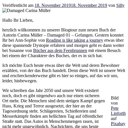
Veröffentlicht am
18. November 2019
18. November 2019
von
Silly
Hallo Ihr Lieben,
herzlich willkommen zu unserer Blogtour zum neuen Buch der
Autorin Carina Müller – Damaged 01 – Gefangen. Gestern konntet
Ihr bei Ann-Sophie von
Reading is like taking a journey
etwas über
diese spannende Dystopie erfahren und morgen geht es dann weiter
bei Susanne von
Bücher aus dem Feenbrunnen
mit einem Besuch
bei einem der Charaktere des Buches, der es in sich hat.
Ich möchte Euch heute etwas über die Welt und deren Bewohner
erzählen, von der das Buch handelt. Denn diese Welt ist unsere Welt
und erschreckenderweise gibt es hier so einiges, auf das wir uns,
leider, hinbewegen.
Wir schreiben das Jahr 2050 und unsere Welt existiert
noch, doch es gibt nirgendwo auch nur einen sicheren
Bild
Ort mehr. Die Menschen sind dem stetigen Kampf gegen
von
Hass, Krieg und Terror ausgesetzt, der hier an der
Pete
Tagesordnung steht. Schlägereien, Schießereien und
Linforth
Messerkämpfe finden am hellichten Tag auf öffentlicher
auf
Straße statt. Das Autos in Menschenmengen rasen, ist
Pixabay
nicht mehr ungewöhnlich. Nachrichten, die uns heute