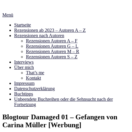
Zum
Inhalt
Menü
springen
Startseite
Rezensionen ab 2023 – Autoren A – Z
Rezensionen nach Autoren
Rezensionen Autoren A – F
Rezensionen Autoren G – L
Rezensionen Autoren M – R
Rezensionen Autoren S – Z
Interviews
Über mich
That’s me
Kontakt
Impressum
Datenschutzerklärung
Buchtipps
Unbeendete Buchreihen oder die Sehnsucht nach der
Fortsetzung
Blogtour Damaged 01 – Gefangen von
Carina Müller [Werbung]