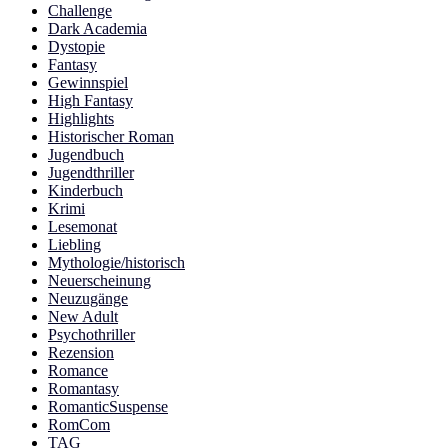
Challenge
Dark Academia
Dystopie
Fantasy
Gewinnspiel
High Fantasy
Highlights
Historischer Roman
Jugendbuch
Jugendthriller
Kinderbuch
Krimi
Lesemonat
Liebling
Mythologie/historisch
Neuerscheinung
Neuzugänge
New Adult
Psychothriller
Rezension
Romance
Romantasy
RomanticSuspense
RomCom
TAG