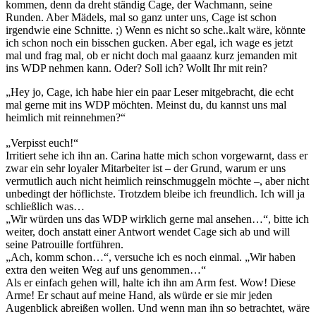
kommen, denn da dreht ständig Cage, der Wachmann, seine
Runden. Aber Mädels, mal so ganz unter uns, Cage ist schon
irgendwie eine Schnitte. ;) Wenn es nicht so sche..kalt wäre, könnte
ich schon noch ein bisschen gucken. Aber egal, ich wage es jetzt
mal und frag mal, ob er nicht doch mal gaaanz kurz jemanden mit
ins WDP nehmen kann. Oder? Soll ich? Wollt Ihr mit rein?
„Hey jo, Cage, ich habe hier ein paar Leser mitgebracht, die echt
mal gerne mit ins WDP möchten. Meinst du, du kannst uns mal
heimlich mit reinnehmen?“
„Verpisst euch!“
Irritiert sehe ich ihn an. Carina hatte mich schon vorgewarnt, dass er
zwar ein sehr loyaler Mitarbeiter ist – der Grund, warum er uns
vermutlich auch nicht heimlich reinschmuggeln möchte –, aber nicht
unbedingt der höflichste. Trotzdem bleibe ich freundlich. Ich will ja
schließlich was…
„Wir würden uns das WDP wirklich gerne mal ansehen…“, bitte ich
weiter, doch anstatt einer Antwort wendet Cage sich ab und will
seine Patrouille fortführen.
„Ach, komm schon…“, versuche ich es noch einmal. „Wir haben
extra den weiten Weg auf uns genommen…“
Als er einfach gehen will, halte ich ihn am Arm fest. Wow! Diese
Arme! Er schaut auf meine Hand, als würde er sie mir jeden
Augenblick abreißen wollen. Und wenn man ihn so betrachtet, wäre