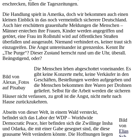
erschrecken, füllen die Tageszeitungen.
Die Handlung spielt in Amerika, doch wir bekommen auch einen
kleinen Einblick in das noch vermeintlich sicherere Deutschland.
Auch hier erschüttern grauenhafte Meldungen die Menschen –
Männer erstechen ihre Frauen, Kinder werden angegriffen und
getötet, eine Frau im Rollstuhl wird auf öffentlichen Straßen
überfallen und ausgeraubt. Niemand verhindert es, keiner traut sich
einzugreifen. Die Angst untereinander ist grenzenlos. Kennt Ihr
„The Purge“? Dieser Zustand herrscht rund um die Uhr, überall.
Beängstigend, oder?
Die Menschen leben abgeschottet voneinander. Es
gibt keine Konzerte mehr, keine Verkäufer in den
Bild von
Geschäften, Bestellungen werden aufgegeben und
Alexas_Fotos
die Menschen bekommen ihre Waren per Drohnen
auf Pixabay
geliefert. Selbst für die Arbeit werden die sicheren
Häuser nicht verlassen, zu groß ist die Angst, nicht mehr nach
Hause zurückzukehren.
Abseits von dieser Welt, in einem Wald versteckt,
befindet sich das Labor der WDP – Worldwide
Bild
Democratic Peace, hier befinden sich die Zwillinge Insha
von
und Odarka, die mit einer Gabe gesegnet sind, die diese
Elias
grausame Welt verändern könnte. Die Hoffnungen liegen
Sch.