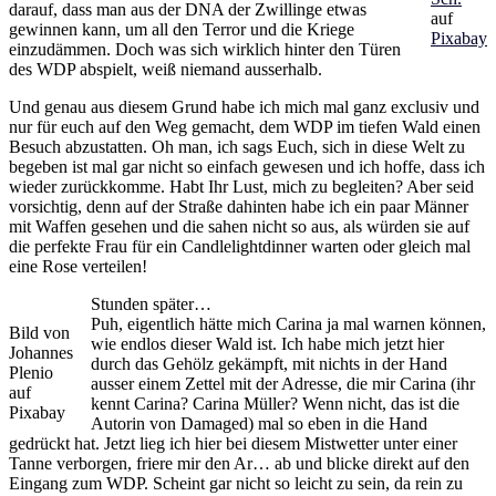
darauf, dass man aus der DNA der Zwillinge etwas
auf
gewinnen kann, um all den Terror und die Kriege
Pixabay
einzudämmen. Doch was sich wirklich hinter den Türen
des WDP abspielt, weiß niemand ausserhalb.
Und genau aus diesem Grund habe ich mich mal ganz exclusiv und
nur für euch auf den Weg gemacht, dem WDP im tiefen Wald einen
Besuch abzustatten. Oh man, ich sags Euch, sich in diese Welt zu
begeben ist mal gar nicht so einfach gewesen und ich hoffe, dass ich
wieder zurückkomme. Habt Ihr Lust, mich zu begleiten? Aber seid
vorsichtig, denn auf der Straße dahinten habe ich ein paar Männer
mit Waffen gesehen und die sahen nicht so aus, als würden sie auf
die perfekte Frau für ein Candlelightdinner warten oder gleich mal
eine Rose verteilen!
Stunden später…
Puh, eigentlich hätte mich Carina ja mal warnen können,
Bild von
wie endlos dieser Wald ist. Ich habe mich jetzt hier
Johannes
durch das Gehölz gekämpft, mit nichts in der Hand
Plenio
ausser einem Zettel mit der Adresse, die mir Carina (ihr
auf
kennt Carina? Carina Müller? Wenn nicht, das ist die
Pixabay
Autorin von Damaged) mal so eben in die Hand
gedrückt hat. Jetzt lieg ich hier bei diesem Mistwetter unter einer
Tanne verborgen, friere mir den Ar… ab und blicke direkt auf den
Eingang zum WDP. Scheint gar nicht so leicht zu sein, da rein zu