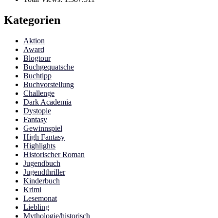
Kategorien
Aktion
Award
Blogtour
Buchgequatsche
Buchtipp
Buchvorstellung
Challenge
Dark Academia
Dystopie
Fantasy
Gewinnspiel
High Fantasy
Highlights
Historischer Roman
Jugendbuch
Jugendthriller
Kinderbuch
Krimi
Lesemonat
Liebling
Mythologie/historisch