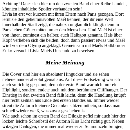
Achtung! Da es sich hier um den zweiten Band einer Reihe handelt,
könnten inhaltliche Spoiler vorhanden sein!
Livia ist erst vor kurzem mit ihren Eltern nach Paris gezogen. Dort
lernt sie den geheimnisvollen Maél kennen, der ihr eine Welt
innerhalb der Stadt zeigt, die nahezu unglaublich klingt: denn in
Paris leben Götter mitten unter den Menschen. Und Maél ist einer
von ihnen, zuminest ein halber, auch Halbgott genannt. Hals über
Kopf verlieben sich die beiden, doch dann passiert etwas und Maél
wird vor dem Olymp angeklagt. Gemeinsam mit Maéls Halbbruder
Enko versucht Livia Maéls Unschuld zu beweisen.
Meine Meinung
Die Cover sind hier ein absoluter Hingucker und sie sehen
nebeneinander absolut genial aus. Auf diese Fortsetzung war ich
auch so richtig gespannt, denn der erste Band war nicht nur ein
Highlight, sondern endete auch mit dem berühmten Cliffhanger. Der
Einstieg in den zweiten Band fällt leicht, denn die Handlung knüpft
hier recht zeitnah ans Ende des ersten Bandes an. Immer wieder
streut die Autorin kleinere Gedankenstützen mit ein, so dass man
schnell wieder weiß, was zuvor geschehen ist.
Wie auch schon im ersten Band der Dilogie gefiel mir auch hier der
locker, leichte Schreibstil der Autorin Kira Licht richtig gut. Neben
witzigen Dialogen, die immer mal wieder zu Schmunzeln bringen,