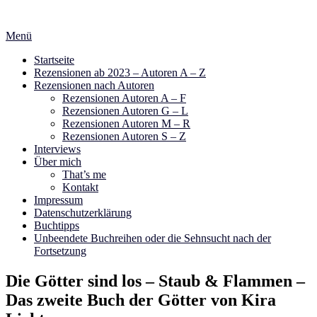
Zum
Inhalt
Menü
springen
Startseite
Rezensionen ab 2023 – Autoren A – Z
Rezensionen nach Autoren
Rezensionen Autoren A – F
Rezensionen Autoren G – L
Rezensionen Autoren M – R
Rezensionen Autoren S – Z
Interviews
Über mich
That’s me
Kontakt
Impressum
Datenschutzerklärung
Buchtipps
Unbeendete Buchreihen oder die Sehnsucht nach der
Fortsetzung
Die Götter sind los – Staub & Flammen –
Das zweite Buch der Götter von Kira