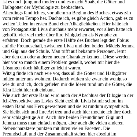
ist es noch jung und modern und es macht Spaß, die Götter und
Halbgötter der Mythologie zu beobachten.
Allerdings fand ich es, vor allem zu Beginn des Buches, etwas zäh
vom reinen Tempo her. Dachte ich, es gäbe gleich Action, gab es zu
weiten Teilen im ersten Band eher Alltäglichkeiten. Hier hätte ich
von Protagonistin Livia durchaus mehr erwartet, vor allem hatte ich
gehofft, viel viel mehr über ihre Fähigkeiten als Nymphe zu
erfahren. Doch gerade die erste Hälfte des Buches legt den Fokus
auf die Freundschaft, zwischen Livia und den beiden Mädels Jemma
und Gigi aus der Schule. Man trifft auf bekannte Personen, lernt
aber den ein oder anderen neuen Charakter kennen. Diese werden
hier vor so manch einem Problem gestellt, wobei mir hier die
Lösungen doch häufiger zu leicht waren.
Witzig finde ich nach wie vor, dass all die Götter und Halbgötter
mitten unter uns wohnen. Dadurch wirken sie zwar ein wenig so
wie du und ich, doch gefielen mir die Ideen rund um die Götter, die
Kira Licht hier mit einbaut.
Wie auch der erste Band wird auch der Abschluss der Dilogie in der
Ich-Perspektive aus Livias Sicht erzählt. Livia ist mir schon im
ersten Band ans Herz gewachsen und sie ist rundum sympathisch.
Sie bleibt sich und ihre Art treu und auch hier mochte ich ihre doch
sehr schlagfertige Art. Auch ihre beiden Freundinnen Gigi und
Jemma muss man einfach mögen, aber auch die vielen anderen
Nebencharaktere punkten mit ihren vielen Facetten. Die
Freundschaft und der Zusammenhalt stehen hier absolut im