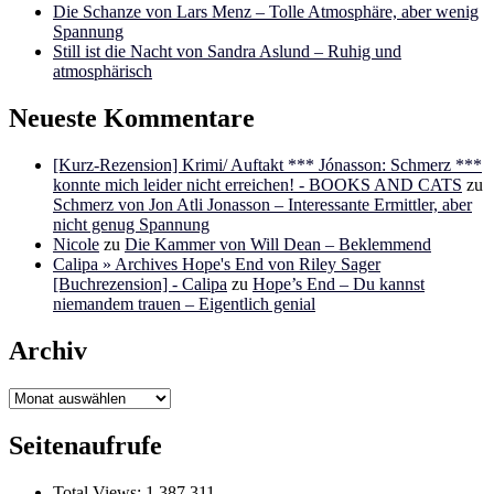
Die Schanze von Lars Menz – Tolle Atmosphäre, aber wenig
Spannung
Still ist die Nacht von Sandra Aslund – Ruhig und
atmosphärisch
Neueste Kommentare
[Kurz-Rezension] Krimi/ Auftakt *** Jónasson: Schmerz ***
konnte mich leider nicht erreichen! - BOOKS AND CATS
zu
Schmerz von Jon Atli Jonasson – Interessante Ermittler, aber
nicht genug Spannung
Nicole
zu
Die Kammer von Will Dean – Beklemmend
Calipa » Archives Hope's End von Riley Sager
[Buchrezension] - Calipa
zu
Hope’s End – Du kannst
niemandem trauen – Eigentlich genial
Archiv
Archiv
Seitenaufrufe
Total Views:
1.387.311