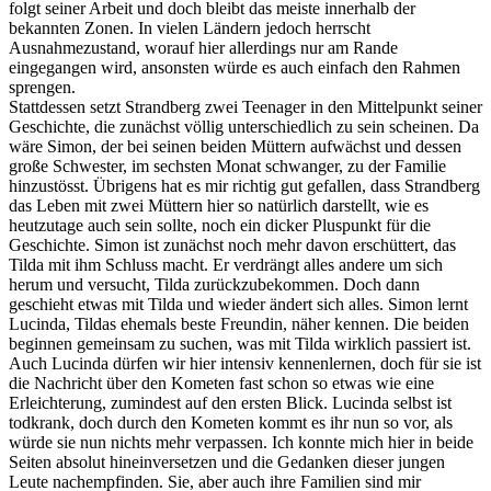
folgt seiner Arbeit und doch bleibt das meiste innerhalb der
bekannten Zonen. In vielen Ländern jedoch herrscht
Ausnahmezustand, worauf hier allerdings nur am Rande
eingegangen wird, ansonsten würde es auch einfach den Rahmen
sprengen.
Stattdessen setzt Strandberg zwei Teenager in den Mittelpunkt seiner
Geschichte, die zunächst völlig unterschiedlich zu sein scheinen. Da
wäre Simon, der bei seinen beiden Müttern aufwächst und dessen
große Schwester, im sechsten Monat schwanger, zu der Familie
hinzustösst. Übrigens hat es mir richtig gut gefallen, dass Strandberg
das Leben mit zwei Müttern hier so natürlich darstellt, wie es
heutzutage auch sein sollte, noch ein dicker Pluspunkt für die
Geschichte. Simon ist zunächst noch mehr davon erschüttert, das
Tilda mit ihm Schluss macht. Er verdrängt alles andere um sich
herum und versucht, Tilda zurückzubekommen. Doch dann
geschieht etwas mit Tilda und wieder ändert sich alles. Simon lernt
Lucinda, Tildas ehemals beste Freundin, näher kennen. Die beiden
beginnen gemeinsam zu suchen, was mit Tilda wirklich passiert ist.
Auch Lucinda dürfen wir hier intensiv kennenlernen, doch für sie ist
die Nachricht über den Kometen fast schon so etwas wie eine
Erleichterung, zumindest auf den ersten Blick. Lucinda selbst ist
todkrank, doch durch den Kometen kommt es ihr nun so vor, als
würde sie nun nichts mehr verpassen. Ich konnte mich hier in beide
Seiten absolut hineinversetzen und die Gedanken dieser jungen
Leute nachempfinden. Sie, aber auch ihre Familien sind mir