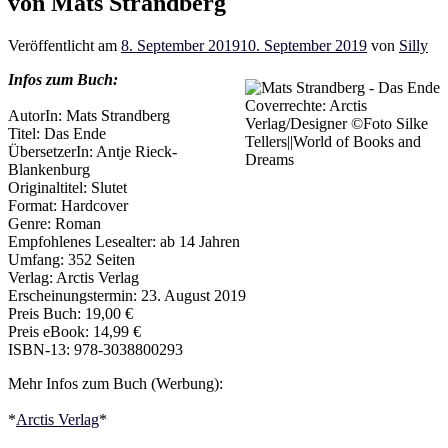
von Mats Strandberg
Veröffentlicht am
8. September 2019
10. September 2019
von
Silly
Infos zum Buch:
Coverrechte: Arctis
AutorIn: Mats Strandberg
Verlag/Designer ©Foto Silke
Titel: Das Ende
Tellers||World of Books and
ÜbersetzerIn: Antje Rieck-
Dreams
Blankenburg
Originaltitel: Slutet
Format: Hardcover
Genre: Roman
Empfohlenes Lesealter: ab 14 Jahren
Umfang: 352 Seiten
Verlag: Arctis Verlag
Erscheinungstermin: 23. August 2019
Preis Buch: 19,00 €
Preis eBook: 14,99 €
ISBN-13: 978-3038800293
Mehr Infos zum Buch (Werbung):
*
Arctis Verlag
*