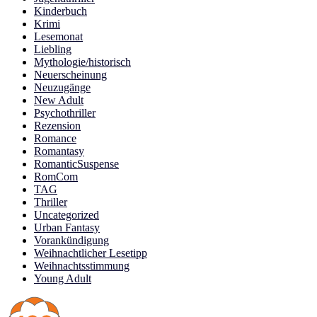
Kinderbuch
Krimi
Lesemonat
Liebling
Mythologie/historisch
Neuerscheinung
Neuzugänge
New Adult
Psychothriller
Rezension
Romance
Romantasy
RomanticSuspense
RomCom
TAG
Thriller
Uncategorized
Urban Fantasy
Vorankündigung
Weihnachtlicher Lesetipp
Weihnachtsstimmung
Young Adult