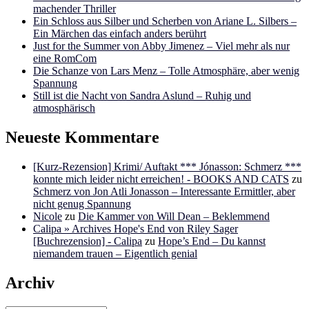
machender Thriller
Ein Schloss aus Silber und Scherben von Ariane L. Silbers –
Ein Märchen das einfach anders berührt
Just for the Summer von Abby Jimenez – Viel mehr als nur
eine RomCom
Die Schanze von Lars Menz – Tolle Atmosphäre, aber wenig
Spannung
Still ist die Nacht von Sandra Aslund – Ruhig und
atmosphärisch
Neueste Kommentare
[Kurz-Rezension] Krimi/ Auftakt *** Jónasson: Schmerz ***
konnte mich leider nicht erreichen! - BOOKS AND CATS
zu
Schmerz von Jon Atli Jonasson – Interessante Ermittler, aber
nicht genug Spannung
Nicole
zu
Die Kammer von Will Dean – Beklemmend
Calipa » Archives Hope's End von Riley Sager
[Buchrezension] - Calipa
zu
Hope’s End – Du kannst
niemandem trauen – Eigentlich genial
Archiv