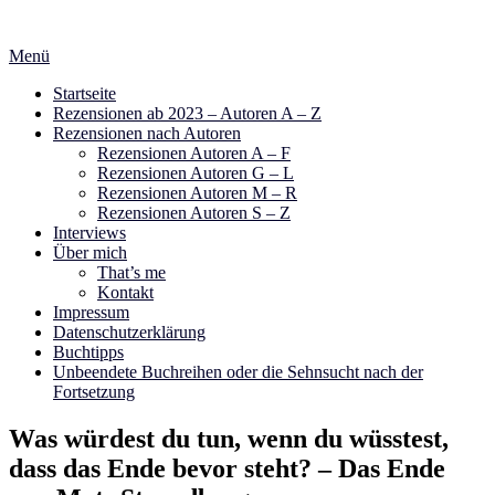
Zum
Inhalt
Menü
springen
Startseite
Rezensionen ab 2023 – Autoren A – Z
Rezensionen nach Autoren
Rezensionen Autoren A – F
Rezensionen Autoren G – L
Rezensionen Autoren M – R
Rezensionen Autoren S – Z
Interviews
Über mich
That’s me
Kontakt
Impressum
Datenschutzerklärung
Buchtipps
Unbeendete Buchreihen oder die Sehnsucht nach der
Fortsetzung
Was würdest du tun, wenn du wüsstest,
dass das Ende bevor steht? – Das Ende