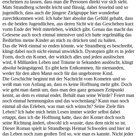
erscheinen zu lassen, dass man die Personen direkt vor sich sieht.
Mats Strandberg schreibt leicht und flüssig, dabei fesselnd und so
jugendlich, dass auch die jüngere Zielgruppe hier wunderbar
zurechtkommen wird. Ich habe hier absolut das Gefühl gehabt, dass
es die beiden Jugendlichen, aus deren Sicht wir das Geschehen kurz
vorm Ende der Welt miterleben, wirklich gibt. Genau das macht das
Gelesene auch noch einmal intensiver und ich hatte regelmäßig das
Bedürfnis meine Kinder an mich zu drücken und zu halten.
Das die Welt einmal so enden könnte, wie Strandberg es beschreibt,
klingt dabei noch nicht einmal unwirklich. Dystopien gibt es in jeder
Form, doch ein Komet, der wirklich alles und jeden auslöschen
wird, 8 Milliarden Leben und Träume in Sekunden auslöscht, klingt
absolut beängstigend. Es gibt kein Entkommen, für niemanden,
weder für den alten Mann noch für das ungeborene Kind.
Die Geschichte beginnt mit der Nachricht vom Kometen und so
weiß man von Anfang an, dass es keine Hoffnung mehr gibt. Doch
wie geht man damit um, dass man den ganz genauen Zeitpunkt
kennt, an dem es einmal endet. Behält man seine Würde? Feiert man
noch einmal hemmungslos und das wochenlang? Kann man noch
einmal all das Erleben, was man sich wünscht? Seine Ziele fürs
Leben? Ich habe mich beim Lesen immer wieder selbst dabei
ertappt, dass ich die Hoffnung hatte, dass der Komet doch noch
seine Richtung ändert, obwohl ich wusste, dass dem nicht so ist.
Dieser Roman spielt in Strandbergs Heimat Schweden und hier ist
das Leben noch zum großen Teil so, wie man es kannte. Nicht jeder