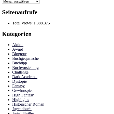
Archiv
Seitenaufrufe
Total Views:
1.388.375
Kategorien
Aktion
Award
Blogtour
Buchgequatsche
Buchtipp
Buchvorstellung
Challenge
Dark Academia
Dystopie
Fantasy
Gewinnspiel
High Fantasy
Highlights
Historischer Roman
Jugendbuch
Jugendthriller