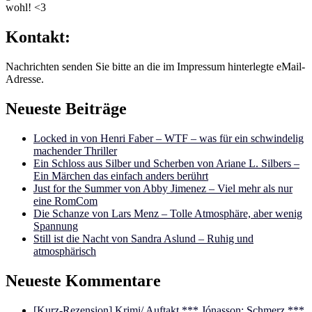
wohl! <3
Kontakt:
Nachrichten senden Sie bitte an die im Impressum hinterlegte eMail-
Adresse.
Neueste Beiträge
Locked in von Henri Faber – WTF – was für ein schwindelig
machender Thriller
Ein Schloss aus Silber und Scherben von Ariane L. Silbers –
Ein Märchen das einfach anders berührt
Just for the Summer von Abby Jimenez – Viel mehr als nur
eine RomCom
Die Schanze von Lars Menz – Tolle Atmosphäre, aber wenig
Spannung
Still ist die Nacht von Sandra Aslund – Ruhig und
atmosphärisch
Neueste Kommentare
[Kurz-Rezension] Krimi/ Auftakt *** Jónasson: Schmerz ***