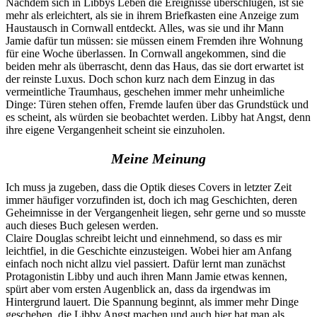
Nachdem sich in Libbys Leben die Ereignisse überschlugen, ist sie
mehr als erleichtert, als sie in ihrem Briefkasten eine Anzeige zum
Haustausch in Cornwall entdeckt. Alles, was sie und ihr Mann
Jamie dafür tun müssen: sie müssen einem Fremden ihre Wohnung
für eine Woche überlassen. In Cornwall angekommen, sind die
beiden mehr als überrascht, denn das Haus, das sie dort erwartet ist
der reinste Luxus. Doch schon kurz nach dem Einzug in das
vermeintliche Traumhaus, geschehen immer mehr unheimliche
Dinge: Türen stehen offen, Fremde laufen über das Grundstück und
es scheint, als würden sie beobachtet werden. Libby hat Angst, denn
ihre eigene Vergangenheit scheint sie einzuholen.
Meine Meinung
Ich muss ja zugeben, dass die Optik dieses Covers in letzter Zeit
immer häufiger vorzufinden ist, doch ich mag Geschichten, deren
Geheimnisse in der Vergangenheit liegen, sehr gerne und so musste
auch dieses Buch gelesen werden.
Claire Douglas schreibt leicht und einnehmend, so dass es mir
leichtfiel, in die Geschichte einzusteigen. Wobei hier am Anfang
einfach noch nicht allzu viel passiert. Dafür lernt man zunächst
Protagonistin Libby und auch ihren Mann Jamie etwas kennen,
spürt aber vom ersten Augenblick an, dass da irgendwas im
Hintergrund lauert. Die Spannung beginnt, als immer mehr Dinge
geschehen, die Libby Angst machen und auch hier hat man als