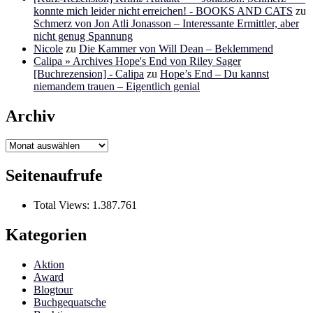
konnte mich leider nicht erreichen! - BOOKS AND CATS
zu
Schmerz von Jon Atli Jonasson – Interessante Ermittler, aber
nicht genug Spannung
Nicole
zu
Die Kammer von Will Dean – Beklemmend
Calipa » Archives Hope's End von Riley Sager
[Buchrezension] - Calipa
zu
Hope’s End – Du kannst
niemandem trauen – Eigentlich genial
Archiv
Archiv
Seitenaufrufe
Total Views:
1.387.761
Kategorien
Aktion
Award
Blogtour
Buchgequatsche