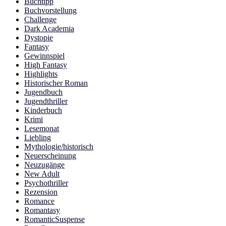
Buchtipp
Buchvorstellung
Challenge
Dark Academia
Dystopie
Fantasy
Gewinnspiel
High Fantasy
Highlights
Historischer Roman
Jugendbuch
Jugendthriller
Kinderbuch
Krimi
Lesemonat
Liebling
Mythologie/historisch
Neuerscheinung
Neuzugänge
New Adult
Psychothriller
Rezension
Romance
Romantasy
RomanticSuspense