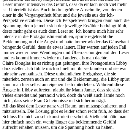
Leser immer intensiver das Gefühl, dass da einfach noch viel mehr
ist. Unterteilt ist das Buch in drei größere Abschnitte, von denen
einer in die Vergangenheit führt und die jeweils aus der Ich-
Perspektive erzählen. Diese Ich-Perspektiven bringen dann auch die
Spannung, denn je mehr sich der jeweilige Erzähler bedrängt fühlt,
desto mehr geht es auch dem Leser so. Ich konnte mich hier sehr
intensiv in die Protagonistin einfühlen, spürte regelrecht die
Beklemmung und die Angst und hatte immer wieder das Gänsehaut
bringende Gefühl, dass da etwas lauert. Hier warten auf jeden Fall
immer wieder neue Wendungen und Überraschungen auf den Leser
und es kommt immer wieder mal anders, als man dachte.
Claire Douglas ist es richtig gut gelungen, ihre Protagonistin Libby
darzustellen. Ich fühlte mich schnell mit ihr verbunden und sie war
mir sehr sympathisch. Diese unheimlichen Ereignisse, die sie
miterlebt, zerrten auch an mir und die Beklemmung, die Libby spürt,
kann man hier selbst am eigenen Leib miterleben. Während diese
Ängste in Libby auftreten, glaubt ihr Mann Jamie, dass sie sich
vieles einredet und paranoid wird, doch da weiß auch Jamie noch
nicht, dass seine Frau Geheimnisse mit sich herumträgt.
All das lässt dem Leser ganz viel Raum, um mitzuspekulieren und
mitzurätseln. Die Lösung gibt es leider schon recht früh, so dass der
Schluss für mich zu sehr konstruiert erscheint. Vielleicht hätte man
hier einfach noch ein wenig länger das beklemmende Gefühl
aufrecht erhalten müssen, um die Spannung hoch zu halten.