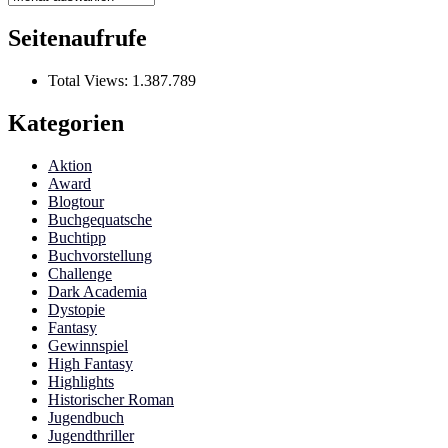
Seitenaufrufe
Total Views:
1.387.789
Kategorien
Aktion
Award
Blogtour
Buchgequatsche
Buchtipp
Buchvorstellung
Challenge
Dark Academia
Dystopie
Fantasy
Gewinnspiel
High Fantasy
Highlights
Historischer Roman
Jugendbuch
Jugendthriller