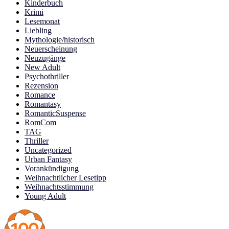
Kinderbuch
Krimi
Lesemonat
Liebling
Mythologie/historisch
Neuerscheinung
Neuzugänge
New Adult
Psychothriller
Rezension
Romance
Romantasy
RomanticSuspense
RomCom
TAG
Thriller
Uncategorized
Urban Fantasy
Vorankündigung
Weihnachtlicher Lesetipp
Weihnachtsstimmung
Young Adult