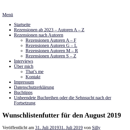
Zum
Inhalt
Menü
springen
Startseite
Rezensionen ab 2023 – Autoren A – Z
Rezensionen nach Autoren
Rezensionen Autoren A – F
Rezensionen Autoren G – L
Rezensionen Autoren M – R
Rezensionen Autoren S – Z
Interviews
Über mich
That’s me
Kontakt
Impressum
Datenschutzerklärung
Buchtipps
Unbeendete Buchreihen oder die Sehnsucht nach der
Fortsetzung
Wunschlistenfutter für den August 2019
Veröffentlicht am
31. Juli 2019
31. Juli 2019
von
Silly