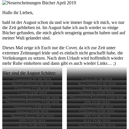
Hallo ihr Lieben,
bald ist der August schon da und wie immer frage ich mich, wo nur
die Zeit geblieben ist. Im August habe ich auch wieder so einige
Bücher gefunden, die mich gleich neugierig gemacht haben und auf
meiner Wuli gelandet sind.
Dieses Mal zeige ich Euch nur die Cover, da ich zur Zeit unter
extremen Zeitmangel leide und es einfach nicht geschafft habe, die
Verlinkungen zu setzen. Nach dem Urlaub wird hoffentlich wieder
mehr Ruhe einkehren und dann gibt es auch wieder Links… ;)
Hier sind die August Schätze:
Coppenrath 01.08.2019
Carlsen 01.08.2019
HarperCollins 01.08.2019
Piper Verlag 05.08.2019
Goldmann 12.08.2019
Heyne 12.08.2019
Loewe 14.08.2019
Dragonfly 14.08.2019
Thienemann Esslinger 15.08.2019
Thienemann Esslinger 15.08.2019
Thienemann Esslinger 15.08.2019
ATB 16.08.2019
Ueberreuter 16.08.2019
Oetinger 19.08.2019
Oetinger 19.08.2019
Goldmann 19.08.2019
Droemer Knaur 20.08.2019
DTV 23.08.2019
DTV 23.08.2019
Bold 23.08.2019
Arctis 23.08.2019
Ars Edition 23.08.2019