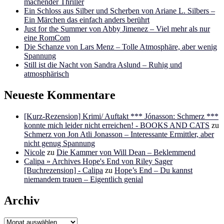
machender Thriller
Ein Schloss aus Silber und Scherben von Ariane L. Silbers –
Ein Märchen das einfach anders berührt
Just for the Summer von Abby Jimenez – Viel mehr als nur
eine RomCom
Die Schanze von Lars Menz – Tolle Atmosphäre, aber wenig
Spannung
Still ist die Nacht von Sandra Aslund – Ruhig und
atmosphärisch
Neueste Kommentare
[Kurz-Rezension] Krimi/ Auftakt *** Jónasson: Schmerz ***
konnte mich leider nicht erreichen! - BOOKS AND CATS
zu
Schmerz von Jon Atli Jonasson – Interessante Ermittler, aber
nicht genug Spannung
Nicole
zu
Die Kammer von Will Dean – Beklemmend
Calipa » Archives Hope's End von Riley Sager
[Buchrezension] - Calipa
zu
Hope’s End – Du kannst
niemandem trauen – Eigentlich genial
Archiv
Archiv