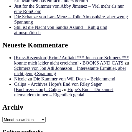
Ein Märchen das einfach anders berührt
Just for the Summer von Abby Jimenez – Viel mehr als nur
eine RomCom
Die Schanze von Lars Menz – Tolle Atmosphäre, aber wenig
Spannung
Still ist die Nacht von Sandra Aslund – Ruhig und
atmosphärisch
Neueste Kommentare
[Kurz-Rezension] Krimi/ Auftakt *** Jónasson: Schmerz ***
konnte mich leider nicht erreichen! - BOOKS AND CATS
zu
Schmerz von Jon Atli Jonasson – Interessante Ermittler, aber
nicht genug Spannung
Nicole
zu
Die Kammer von Will Dean – Beklemmend
Calipa » Archives Hope's End von Riley Sager
[Buchrezension] - Calipa
zu
Hope’s End – Du kannst
niemandem trauen – Eigentlich genial
Archiv
Archiv