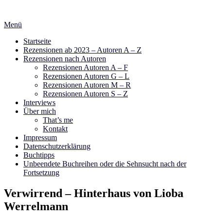
Zum
Inhalt
Menü
springen
Startseite
Rezensionen ab 2023 – Autoren A – Z
Rezensionen nach Autoren
Rezensionen Autoren A – F
Rezensionen Autoren G – L
Rezensionen Autoren M – R
Rezensionen Autoren S – Z
Interviews
Über mich
That’s me
Kontakt
Impressum
Datenschutzerklärung
Buchtipps
Unbeendete Buchreihen oder die Sehnsucht nach der
Fortsetzung
Verwirrend – Hinterhaus von Lioba
Werrelmann