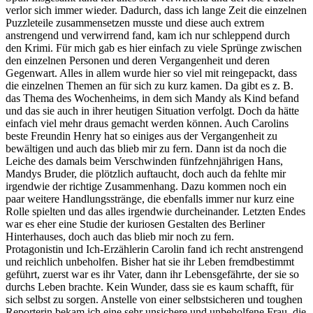
verlor sich immer wieder. Dadurch, dass ich lange Zeit die einzelnen
Puzzleteile zusammensetzen musste und diese auch extrem
anstrengend und verwirrend fand, kam ich nur schleppend durch
den Krimi. Für mich gab es hier einfach zu viele Sprünge zwischen
den einzelnen Personen und deren Vergangenheit und deren
Gegenwart. Alles in allem wurde hier so viel mit reingepackt, dass
die einzelnen Themen an für sich zu kurz kamen. Da gibt es z. B.
das Thema des Wochenheims, in dem sich Mandy als Kind befand
und das sie auch in ihrer heutigen Situation verfolgt. Doch da hätte
einfach viel mehr draus gemacht werden können. Auch Carolins
beste Freundin Henry hat so einiges aus der Vergangenheit zu
bewältigen und auch das blieb mir zu fern. Dann ist da noch die
Leiche des damals beim Verschwinden fünfzehnjährigen Hans,
Mandys Bruder, die plötzlich auftaucht, doch auch da fehlte mir
irgendwie der richtige Zusammenhang. Dazu kommen noch ein
paar weitere Handlungsstränge, die ebenfalls immer nur kurz eine
Rolle spielten und das alles irgendwie durcheinander. Letzten Endes
war es eher eine Studie der kuriosen Gestalten des Berliner
Hinterhauses, doch auch das blieb mir noch zu fern.
Protagonistin und Ich-Erzählerin Carolin fand ich recht anstrengend
und reichlich unbeholfen. Bisher hat sie ihr Leben fremdbestimmt
geführt, zuerst war es ihr Vater, dann ihr Lebensgefährte, der sie so
durchs Leben brachte. Kein Wunder, dass sie es kaum schafft, für
sich selbst zu sorgen. Anstelle von einer selbstsicheren und toughen
Reporterin bekam ich eine sehr unsichere und unbeholfene Frau, die