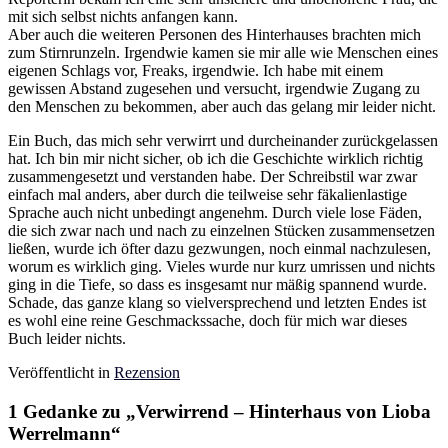
mit sich selbst nichts anfangen kann.
Aber auch die weiteren Personen des Hinterhauses brachten mich
zum Stirnrunzeln. Irgendwie kamen sie mir alle wie Menschen eines
eigenen Schlags vor, Freaks, irgendwie. Ich habe mit einem
gewissen Abstand zugesehen und versucht, irgendwie Zugang zu
den Menschen zu bekommen, aber auch das gelang mir leider nicht.
Ein Buch, das mich sehr verwirrt und durcheinander zurückgelassen
hat. Ich bin mir nicht sicher, ob ich die Geschichte wirklich richtig
zusammengesetzt und verstanden habe. Der Schreibstil war zwar
einfach mal anders, aber durch die teilweise sehr fäkalienlastige
Sprache auch nicht unbedingt angenehm. Durch viele lose Fäden,
die sich zwar nach und nach zu einzelnen Stücken zusammensetzen
ließen, wurde ich öfter dazu gezwungen, noch einmal nachzulesen,
worum es wirklich ging. Vieles wurde nur kurz umrissen und nichts
ging in die Tiefe, so dass es insgesamt nur mäßig spannend wurde.
Schade, das ganze klang so vielversprechend und letzten Endes ist
es wohl eine reine Geschmackssache, doch für mich war dieses
Buch leider nichts.
Veröffentlicht in
Rezension
1 Gedanke zu „
Verwirrend – Hinterhaus von Lioba
Werrelmann
“