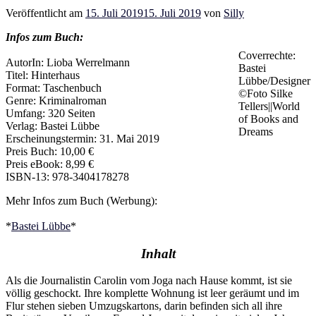
Veröffentlicht am
15. Juli 2019
15. Juli 2019
von
Silly
Infos zum Buch:
Coverrechte:
AutorIn: Lioba Werrelmann
Bastei
Titel: Hinterhaus
Lübbe/Designer
Format: Taschenbuch
©Foto Silke
Genre: Kriminalroman
Tellers||World
Umfang: 320 Seiten
of Books and
Verlag: Bastei Lübbe
Dreams
Erscheinungstermin: 31. Mai 2019
Preis Buch: 10,00 €
Preis eBook: 8,99 €
ISBN-13: 978-3404178278
Mehr Infos zum Buch (Werbung):
*
Bastei Lübbe
*
Inhalt
Als die Journalistin Carolin vom Joga nach Hause kommt, ist sie
völlig geschockt. Ihre komplette Wohnung ist leer geräumt und im
Flur stehen sieben Umzugskartons, darin befinden sich all ihre