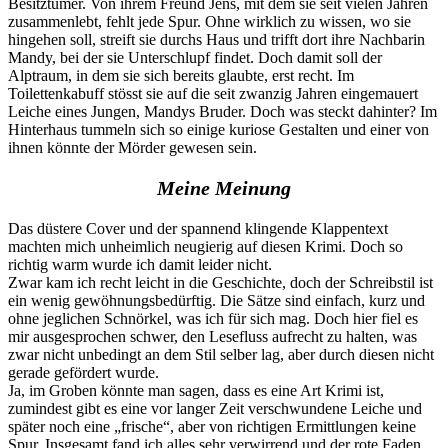
Besitztümer. Von ihrem Freund Jens, mit dem sie seit vielen Jahren
zusammenlebt, fehlt jede Spur. Ohne wirklich zu wissen, wo sie
hingehen soll, streift sie durchs Haus und trifft dort ihre Nachbarin
Mandy, bei der sie Unterschlupf findet. Doch damit soll der
Alptraum, in dem sie sich bereits glaubte, erst recht. Im
Toilettenkabuff stösst sie auf die seit zwanzig Jahren eingemauert
Leiche eines Jungen, Mandys Bruder. Doch was steckt dahinter? Im
Hinterhaus tummeln sich so einige kuriose Gestalten und einer von
ihnen könnte der Mörder gewesen sein.
Meine Meinung
Das düstere Cover und der spannend klingende Klappentext
machten mich unheimlich neugierig auf diesen Krimi. Doch so
richtig warm wurde ich damit leider nicht.
Zwar kam ich recht leicht in die Geschichte, doch der Schreibstil ist
ein wenig gewöhnungsbedürftig. Die Sätze sind einfach, kurz und
ohne jeglichen Schnörkel, was ich für sich mag. Doch hier fiel es
mir ausgesprochen schwer, den Lesefluss aufrecht zu halten, was
zwar nicht unbedingt an dem Stil selber lag, aber durch diesen nicht
gerade gefördert wurde.
Ja, im Groben könnte man sagen, dass es eine Art Krimi ist,
zumindest gibt es eine vor langer Zeit verschwundene Leiche und
später noch eine „frische“, aber von richtigen Ermittlungen keine
Spur. Insgesamt fand ich alles sehr verwirrend und der rote Faden