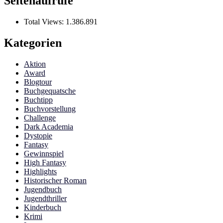
Seitenaufrufe
Total Views:
1.386.891
Kategorien
Aktion
Award
Blogtour
Buchgequatsche
Buchtipp
Buchvorstellung
Challenge
Dark Academia
Dystopie
Fantasy
Gewinnspiel
High Fantasy
Highlights
Historischer Roman
Jugendbuch
Jugendthriller
Kinderbuch
Krimi