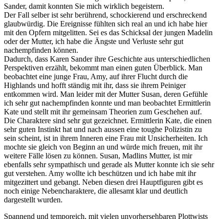
Sander, damit konnten Sie mich wirklich begeistern.
Der Fall selber ist sehr berührend, schockierend und erschreckend
glaubwürdig. Die Ereignisse fühlten sich real an und ich habe hier
mit den Opfern mitgelitten. Sei es das Schicksal der jungen Madelin
oder der Mutter, ich habe die Ängste und Verluste sehr gut
nachempfinden können.
Dadurch, dass Karen Sander ihre Geschichte aus unterschiedlichen
Perspektiven erzählt, bekommt man einen guten Überblick. Man
beobachtet eine junge Frau, Amy, auf ihrer Flucht durch die
Highlands und hofft ständig mit ihr, dass sie ihrem Peiniger
entkommen wird. Man leider mit der Mutter Susan, deren Gefühle
ich sehr gut nachempfinden konnte und man beobachtet Ermittlerin
Kate und stellt mit ihr gemeinsam Theorien zum Geschehen auf.
Die Charaktere sind sehr gut gezeichnet. Ermittlerin Kate, die einen
sehr guten Instinkt hat und nach aussen eine toughe Polizistin zu
sein scheint, ist in ihrem Inneren eine Frau mit Unsicherheiten. Ich
mochte sie gleich von Beginn an und würde mich freuen, mit ihr
weitere Fälle lösen zu können. Susan, Madlins Mutter, ist mir
ebenfalls sehr sympathisch und gerade als Mutter konnte ich sie sehr
gut verstehen. Amy wollte ich beschützen und ich habe mit ihr
mitgezittert und gebangt. Neben diesen drei Hauptfiguren gibt es
noch einige Nebencharaktere, die allesamt klar und deutlich
dargestellt wurden.
Spannend und temporeich, mit vielen unvorhersehbaren Plottwists