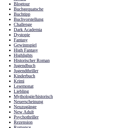
Blogtour
Buchgequatsche
Buchtipp
Buchvorstellung
Challenge
Dark Academia
Dystopie
Fantasy
Gewinnspiel
High Fantasy
Highlights
Historischer Roman
Jugendbuch
Jugendthriller
Kinderbuch
Krimi
Lesemonat
Liebling
Mythologie/historisch
Neuerscheinung
Neuzugänge
New Adult
Psychothriller
Rezension
Romance