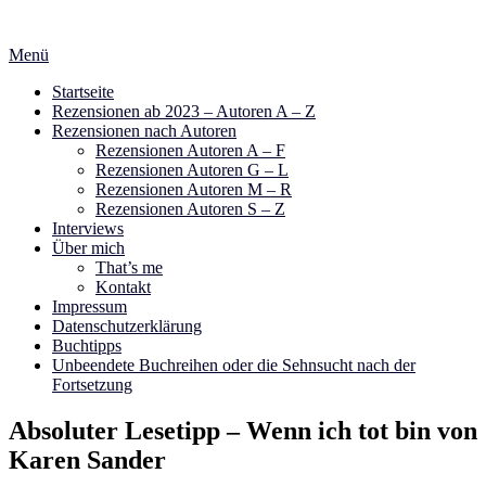
Zum
Inhalt
Menü
springen
Startseite
Rezensionen ab 2023 – Autoren A – Z
Rezensionen nach Autoren
Rezensionen Autoren A – F
Rezensionen Autoren G – L
Rezensionen Autoren M – R
Rezensionen Autoren S – Z
Interviews
Über mich
That’s me
Kontakt
Impressum
Datenschutzerklärung
Buchtipps
Unbeendete Buchreihen oder die Sehnsucht nach der
Fortsetzung
Absoluter Lesetipp – Wenn ich tot bin von
Karen Sander