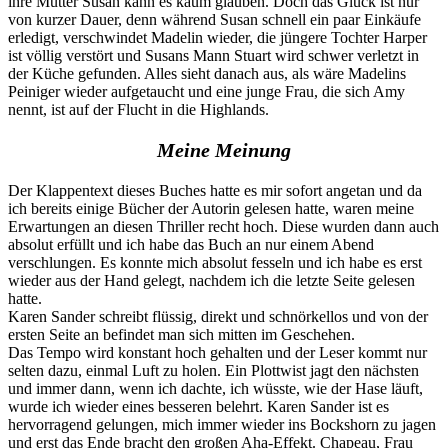
ihre Mutter Susan kann es kaum glauben. Doch das Glück ist nur
von kurzer Dauer, denn während Susan schnell ein paar Einkäufe
erledigt, verschwindet Madelin wieder, die jüngere Tochter Harper
ist völlig verstört und Susans Mann Stuart wird schwer verletzt in
der Küche gefunden. Alles sieht danach aus, als wäre Madelins
Peiniger wieder aufgetaucht und eine junge Frau, die sich Amy
nennt, ist auf der Flucht in die Highlands.
Meine Meinung
Der Klappentext dieses Buches hatte es mir sofort angetan und da
ich bereits einige Bücher der Autorin gelesen hatte, waren meine
Erwartungen an diesen Thriller recht hoch. Diese wurden dann auch
absolut erfüllt und ich habe das Buch an nur einem Abend
verschlungen. Es konnte mich absolut fesseln und ich habe es erst
wieder aus der Hand gelegt, nachdem ich die letzte Seite gelesen
hatte.
Karen Sander schreibt flüssig, direkt und schnörkellos und von der
ersten Seite an befindet man sich mitten im Geschehen.
Das Tempo wird konstant hoch gehalten und der Leser kommt nur
selten dazu, einmal Luft zu holen. Ein Plottwist jagt den nächsten
und immer dann, wenn ich dachte, ich wüsste, wie der Hase läuft,
wurde ich wieder eines besseren belehrt. Karen Sander ist es
hervorragend gelungen, mich immer wieder ins Bockshorn zu jagen
und erst das Ende bracht den großen Aha-Effekt. Chapeau, Frau