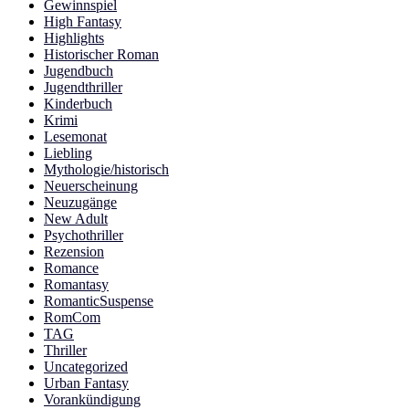
Gewinnspiel
High Fantasy
Highlights
Historischer Roman
Jugendbuch
Jugendthriller
Kinderbuch
Krimi
Lesemonat
Liebling
Mythologie/historisch
Neuerscheinung
Neuzugänge
New Adult
Psychothriller
Rezension
Romance
Romantasy
RomanticSuspense
RomCom
TAG
Thriller
Uncategorized
Urban Fantasy
Vorankündigung