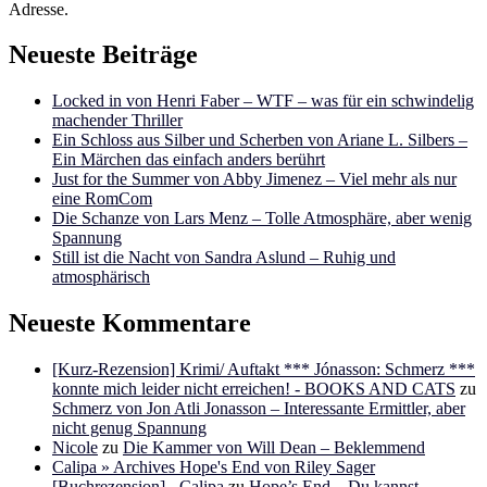
Adresse.
Neueste Beiträge
Locked in von Henri Faber – WTF – was für ein schwindelig
machender Thriller
Ein Schloss aus Silber und Scherben von Ariane L. Silbers –
Ein Märchen das einfach anders berührt
Just for the Summer von Abby Jimenez – Viel mehr als nur
eine RomCom
Die Schanze von Lars Menz – Tolle Atmosphäre, aber wenig
Spannung
Still ist die Nacht von Sandra Aslund – Ruhig und
atmosphärisch
Neueste Kommentare
[Kurz-Rezension] Krimi/ Auftakt *** Jónasson: Schmerz ***
konnte mich leider nicht erreichen! - BOOKS AND CATS
zu
Schmerz von Jon Atli Jonasson – Interessante Ermittler, aber
nicht genug Spannung
Nicole
zu
Die Kammer von Will Dean – Beklemmend
Calipa » Archives Hope's End von Riley Sager
[Buchrezension] - Calipa
zu
Hope’s End – Du kannst