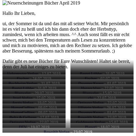
Hallo Ihr Lieben,
ui, der Sommer ist da und das mit all seiner Wucht. Mir persönlich
ist es viel zu heiß und ich bin dann doch eher der Herbsttyp,
zumindest, wenn ich arbeiten muss. ^^ Auch sonst fällt es mir echt
schwer, mich bei den Temperaturen aufs Lesen zu konzentrieren
und mich zu motivieren, mich an den Rechner zu setzen. Ich gelobe
aber Besserung, spätestens nach meinem Sommerurlaub. ;)
Dafür gibt es neue Bücher für Eure Wunschlisten! Haltet sie bereit,
denn der Juli hat einiges zu bieten.
Ueberreuter Verlag
– 12.07.2019
Bastei Lübbe
– 31.07.2019
Fischer
– 24.07.2019
Fischer
– 02.07.2019
Buchheim Verlag
– 31.07.2019
Droemer Knaur
– 01.07.2019
Bastei Lübbe
– 31.07.2019
Hanser blau
– 22.07.2019
Blanvalet
– 29.07.2019
Blanvalet
– 15.07.2019
Insel Verlag
– 27.07.2019
cbj
– 22.07.2019
Arctis Verlag
– 19.07.2019
Oetinger Verlag
– 22.07.2019
HarperCollins
– 09.07.2019
Ullstein Verlag
– 26.07.2019
HarperCollins
– 09.07.2019
Droemer Knaur
– 01.07.2019
Beltz & Gelberg
– 17.07.2019
Rowohlt Verlag
– 23.07.2019
Oetinger Verlag
– 22.07.2019
Goldmann Verlag
– 15.07.2019
DTV
– 19.07.2019
Planet!
– 18.07.2019
Rowohlt Verlag
– 23.07.2019