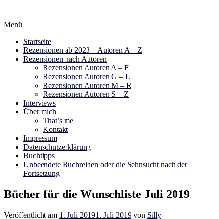
Zum
Inhalt
Menü
springen
Startseite
Rezensionen ab 2023 – Autoren A – Z
Rezensionen nach Autoren
Rezensionen Autoren A – F
Rezensionen Autoren G – L
Rezensionen Autoren M – R
Rezensionen Autoren S – Z
Interviews
Über mich
That’s me
Kontakt
Impressum
Datenschutzerklärung
Buchtipps
Unbeendete Buchreihen oder die Sehnsucht nach der
Fortsetzung
Bücher für die Wunschliste Juli 2019
Veröffentlicht am
1. Juli 2019
1. Juli 2019
von
Silly