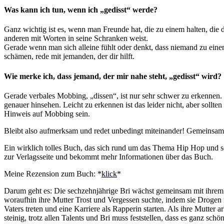
Was kann ich tun, wenn ich „gedisst“ werde?
Ganz wichtig ist es, wenn man Freunde hat, die zu einem halten, die 
anderen mit Worten in seine Schranken weist.
Gerade wenn man sich alleine fühlt oder denkt, dass niemand zu einem 
schämen, rede mit jemanden, der dir hilft.
Wie merke ich, dass jemand, der mir nahe steht, „gedisst“ wird?
Gerade verbales Mobbing, „dissen“, ist nur sehr schwer zu erkennen.
genauer hinsehen. Leicht zu erkennen ist das leider nicht, aber sollte
Hinweis auf Mobbing sein.
Bleibt also aufmerksam und redet unbedingt miteinander! Gemeinsam 
Ein wirklich tolles Buch, das sich rund um das Thema Hip Hop und
zur Verlagsseite und bekommt mehr Informationen über das Buch.
Meine Rezension zum Buch: *
klick
*
Darum geht es: Die sechzehnjährige Bri wächst gemeinsam mit ihrem ält
woraufhin ihre Mutter Trost und Vergessen suchte, indem sie Drogen 
Vaters treten und eine Karriere als Rapperin starten. Als ihre Mutter 
steinig, trotz allen Talents und Bri muss feststellen, dass es ganz schö