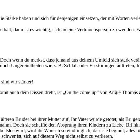
die Stärke haben und sich für denjenigen einsetzen, der mit Worten ver
hält, dann ist es wichtig, sich an eine Vertrauensperson zu wenden. Fam
 Doch wenn du merkst, dass jemand aus deinem Umfeld sich stark veränd
n noch Ungereimtheiten wie z. B. Schlaf- oder Essstörungen auftreten, f
sind wir stärker!
 somit auch dem Dissen dreht, ist „On the come up“ von Angie Thomas
eren Bruder bei ihrer Mutter auf. Ihr Vater wurde getötet, als Bri gera
nahm. Doch sie schaffte den Absprung ihren Kindern zu Liebe. Bri hin
arbeitslos wird, wird ihr Wunsch so eindringlich, dass sie beginnt, alles
n schwer ist, sich auf diesem Weg nicht selbst zu verlieren.