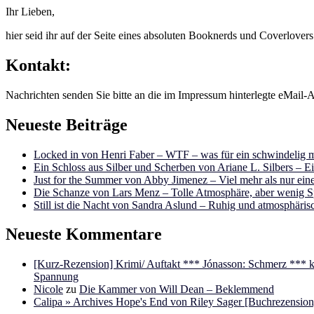
Ihr Lieben,
hier seid ihr auf der Seite eines absoluten Booknerds und Coverlover
Kontakt:
Nachrichten senden Sie bitte an die im Impressum hinterlegte eMail-A
Neueste Beiträge
Locked in von Henri Faber – WTF – was für ein schwindelig m
Ein Schloss aus Silber und Scherben von Ariane L. Silbers – E
Just for the Summer von Abby Jimenez – Viel mehr als nur e
Die Schanze von Lars Menz – Tolle Atmosphäre, aber wenig 
Still ist die Nacht von Sandra Aslund – Ruhig und atmosphäris
Neueste Kommentare
[Kurz-Rezension] Krimi/ Auftakt *** Jónasson: Schmerz ***
Spannung
Nicole
zu
Die Kammer von Will Dean – Beklemmend
Calipa » Archives Hope's End von Riley Sager [Buchrezension]