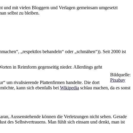
t und mit vielen Bloggern und Verlagen gemeinsam umgesetzt
an selbst zu bleiben.
anmachen“, „respektlos behandeln“ oder „schmähen“)). Seit 2000 ist
Worten in Reimform gegenseitig nieder. Allerdings geht
Bildquelle:
Pixabay
r“ um rivalisierende Plattenfirmen handelte. Die dort
 möchte, kann sich ebenfalls bei
Wikipedia
schlau machen, da es sonst
daran, Aussenstehende können die Verletzungen nicht sehen. Gerade
ust des Selbstvertrauens. Man fühlt sich einsam und denkt, man ist