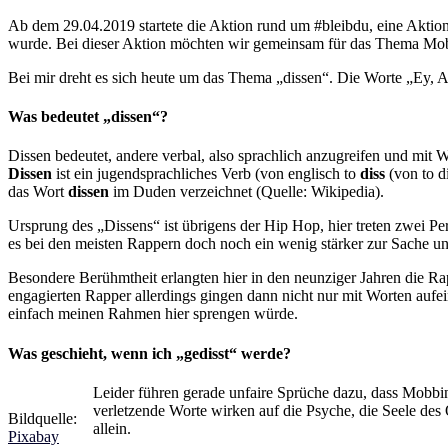
Ab dem 29.04.2019 startete die Aktion rund um #bleibdu, eine Aktion
wurde. Bei dieser Aktion möchten wir gemeinsam für das Thema Mobbin
Bei mir dreht es sich heute um das Thema „dissen“. Die Worte „Ey, Alt
Was bedeutet „dissen“?
Dissen bedeutet, andere verbal, also sprachlich anzugreifen und mit W
Dissen
ist ein jugendsprachliches Verb (von englisch to
diss
(von to d
das Wort
dissen
im Duden verzeichnet (Quelle: Wikipedia).
Ursprung des „Dissens“ ist übrigens der Hip Hop, hier treten zwei P
es bei den meisten Rappern doch noch ein wenig stärker zur Sache un
Besondere Berühmtheit erlangten hier in den neunziger Jahren die Rap
engagierten Rapper allerdings gingen dann nicht nur mit Worten aufei
einfach meinen Rahmen hier sprengen würde.
Was geschieht, wenn ich „gedisst“ werde?
Leider führen gerade unfaire Sprüche dazu, dass Mobbi
verletzende Worte wirken auf die Psyche, die Seele des 
Bildquelle:
allein.
Pixabay