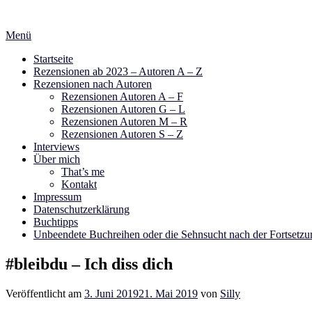
Zum
Inhalt
Menü
springen
Startseite
Rezensionen ab 2023 – Autoren A – Z
Rezensionen nach Autoren
Rezensionen Autoren A – F
Rezensionen Autoren G – L
Rezensionen Autoren M – R
Rezensionen Autoren S – Z
Interviews
Über mich
That’s me
Kontakt
Impressum
Datenschutzerklärung
Buchtipps
Unbeendete Buchreihen oder die Sehnsucht nach der Fortsetzu
#bleibdu – Ich diss dich
Veröffentlicht am
3. Juni 2019
21. Mai 2019
von
Silly