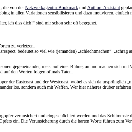
, die von der
Netzwerkagentur Bookmark
und
Authors Assistant
geplan
g in allen Variationen sensibilisieren und dazu motivieren, einfach m
er, ich diss dich!“ sind mir schon sehr oft begegnet.
orten zu verletzen.
isrespect, bedeutet so viel wie (jemanden) „schlechtmachen“, „schräg 
ersonen gegeneinander, meist auf einer Bühne, an und machen sich mit 
d auf den Worten folgen oftmals Taten.
per der Eastcoast und der Westcoast, wobei es sich da ursprünglich „nu
nander los, sondern auch mit Waffen. Wer hier näheres drüber erfahren
ngopfer verunsichert und eingeschüchtert werden und das Schlimmste 
Opfers ein. Die Verunsicherung durch die harten Worte führen zum Verl