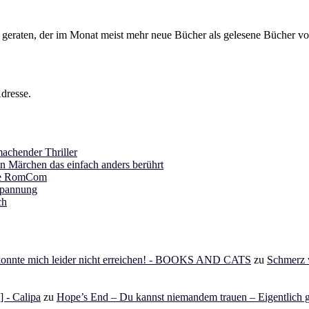
s geraten, der im Monat meist mehr neue Bücher als gelesene Bücher vor
dresse.
achender Thriller
in Märchen das einfach anders berührt
ine RomCom
Spannung
ch
 konnte mich leider nicht erreichen! - BOOKS AND CATS
zu
Schmerz v
 - Calipa
zu
Hope’s End – Du kannst niemandem trauen – Eigentlich g