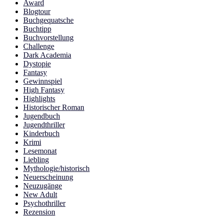
Award
Blogtour
Buchgequatsche
Buchtipp
Buchvorstellung
Challenge
Dark Academia
Dystopie
Fantasy
Gewinnspiel
High Fantasy
Highlights
Historischer Roman
Jugendbuch
Jugendthriller
Kinderbuch
Krimi
Lesemonat
Liebling
Mythologie/historisch
Neuerscheinung
Neuzugänge
New Adult
Psychothriller
Rezension