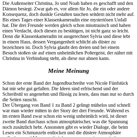
Die Außenseiter Christina, Jo und Noah haben es geschafft und den
Dämon besiegt. Zwar gab es, vor allem für Jo, die ein oder andere
Konsequenz, doch dunkle Gestalten tauchen seitdem nicht mehr auf.
Bis eines Tages einer Klassenkameradin eine mysteriösen Unfall
hat. Die drei Freunde werden gleich schon misstrauisch und haben
einen Verdacht, doch diesen zu bestätigen, ist nicht ganz so leicht.
Denn die Klassenkameradin ist ausgerechnet Sylvia und diese lebt
in einem Haus, dessen Vergangenheit schlicht als düster zu
bezeichnen ist. Doch Sylvia glaubt den dreien und bei einem
Besuch stoßen sie auf einen unheimlichen Poltergeist, der näher mit
Christina in Verbindung steht, als diese nur ahnen kann.
Meine Meinung
Schon der erste Band der Jugendbuchreihe von Nicole Fünfstück
hat mir sehr gut gefallen. Die Ideen sind erfrischend und der
Schreibstil so angenehm und flüssig zu lesen, dass man nur so durch
die Seiten rauscht.
Der Übergang von Band 1 zu Band 2 gelingt mühelos und schnell
war man wieder mitten in der Story der drei Freunde. Während es
im ersten Band zwar schon ein wenig unheimlich wird, ist dieser
zweite Band durchaus schon atmosphärischer, was die Spannung
noch zusätzlich hebt. Ansonsten gibt es wieder Dialoge, die beim
Lesen ein Schmunzeln entlocken und die düstere Atmosphäre