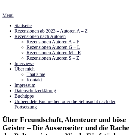
Zum
Inhalt
Menü
springen
Startseite
Rezensionen ab 2023 – Autoren A – Z
Rezensionen nach Autoren
Rezensionen Autoren A – F
Rezensionen Autoren G – L
Rezensionen Autoren M – R
Rezensionen Autoren S – Z
Interviews
Über mich
That’s me
Kontakt
Impressum
Datenschutzerklärung
Buchtipps
Unbeendete Buchreihen oder die Sehnsucht nach der
Fortsetzung
Über Freundschaft, Abenteuer und böse
Geister – Die Aussenseiter und die Rache