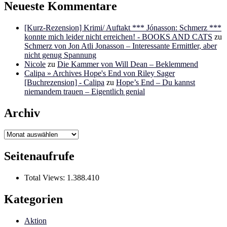
Neueste Kommentare
[Kurz-Rezension] Krimi/ Auftakt *** Jónasson: Schmerz ***
konnte mich leider nicht erreichen! - BOOKS AND CATS
zu
Schmerz von Jon Atli Jonasson – Interessante Ermittler, aber
nicht genug Spannung
Nicole
zu
Die Kammer von Will Dean – Beklemmend
Calipa » Archives Hope's End von Riley Sager
[Buchrezension] - Calipa
zu
Hope’s End – Du kannst
niemandem trauen – Eigentlich genial
Archiv
Archiv
Seitenaufrufe
Total Views:
1.388.410
Kategorien
Aktion