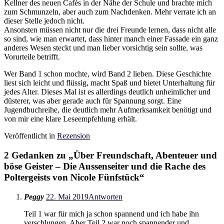
Kellner des neuen Cafés in der Nähe der Schule und brachte mich
zum Schmunzeln, aber auch zum Nachdenken. Mehr verrate ich an
dieser Stelle jedoch nicht.
Ansonsten müssen nicht nur die drei Freunde lernen, dass nicht alle
so sind, wie man erwartet, dass hinter manch einer Fassade ein ganz
anderes Wesen steckt und man lieber vorsichtig sein sollte, was
Vorurteile betrifft.
Wer Band 1 schon mochte, wird Band 2 lieben. Diese Geschichte
liest sich leicht und flüssig, macht Spaß und bietet Unterhaltung für
jedes Alter. Dieses Mal ist es allerdings deutlich unheimlicher und
düsterer, was aber gerade auch für Spannung sorgt. Eine
Jugendbuchreihe, die deutlich mehr Aufmerksamkeit benötigt und
von mir eine klare Leseempfehlung erhält.
Veröffentlicht in
Rezension
2 Gedanken zu „
Über Freundschaft, Abenteuer und
böse Geister – Die Aussenseiter und die Rache des
Poltergeists von Nicole Fünfstück
“
Peggy
22. Mai 2019
Antworten
Teil 1 war für mich ja schon spannend und ich habe ihn
verschlungen. Aber Teil 2 war noch spannender und