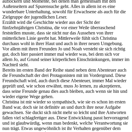
auflockern und Momente, bei denen man gemeinsam mit den
Außenseitern auf Spurensuche geht. Alles in allem ist es eine
wunderbare Unterhaltung, sowohl für Erwachsene als auch für die
Zielgruppe der jugendlichen Leser.
Erzählt wird die Geschichte wieder aus der Sicht der
fünfzehnjährigen Christina, die vor einer Weile überraschend
feststellen musste, dass sie nicht nur das Aussehen von ihrer
mütterlichen Linie geerbt hat. Mittlerweile fühlt sich Christina
durchaus wohl in ihrer Haut und auch in ihrer neuen Umgebung.
Vor allem mit ihren Freunden Jo und Noah versteht sie sich richtig
gut, doch hier passiert immer mal wieder was, bei dem sich vor
allem Jo, auf Grund seiner körperlichen Einschränkungen, immer im
Nachteil sieht.
Bereits im ersten Band der Reihe stand neben dem Abenteuer auch
die Freundschaft der drei Protagonisten mit im Vordergrund. Diese
Freundschaft wird, auch durch diese Abenteuer, immer Mal wieder
geprüft und, wie schon erwähnt, muss Jo lernen, zu akzeptieren,
dass seine Freunde genau dies auch bleiben, auch wenn sie hin und
wieder eigene Wege gehen.
Christina ist mir wieder so sympathisch, wie sie es schon im ersten
Band war, doch sie ist definitiv an und durch ihre neue Aufgabe
gewachsen. Sie duckt sich nicht mehr so leicht und ihre Antworten
fallen viel schlagfertiger aus. Diese Entwicklung passt hervorragend
und ist glaubwürdig, wenn man bedenkt, welche Verantwortung sie
nun trägt. Etwas ungewöhnlich ist ihr Verhalten gegenüber dem