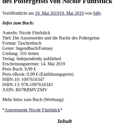
des Poltergeists von Nicole Fünfstück
Veröffentlicht am
19. Mai 2019
19. Mai 2019
von
Silly
Infos zum Buch:
AutorIn: Nicole Fünfstück
Titel: Die Aussenseiter und die Rache des Poltergeists
Format: Taschenbuch
Genre: Jugendbuch/Fantasy
Umfang: 316 Seiten
Verlag: Independently published
Erscheinungstermin: 14. Mai 2019
Preis Buch: 9,99 €
Preis eBook: 0,99 € (Einführungspreis)
ISBN-10: 1097616347
ISBN-13: 978-1097616343
ASIN: B07RBMVZMV
Mehr Infos zum Buch (Werbung):
*
Autorenseite Nicole Fünfstück
*
Inhalt