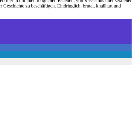
rt hier in nur allen möglichen Facetten, von Rassismus über sexueller
r Geschichte zu beschäftigen. Eindringlich, brutal, knallhart und