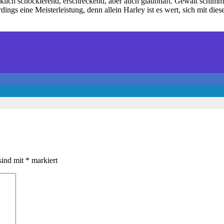
rklich schockierend, erschreckend, aber auch glaubhaft. Gewalt schimme
gs eine Meisterleistung, denn allein Harley ist es wert, sich mit diese
sind mit
*
markiert