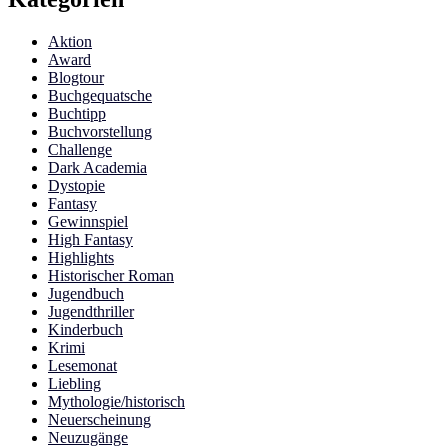
Aktion
Award
Blogtour
Buchgequatsche
Buchtipp
Buchvorstellung
Challenge
Dark Academia
Dystopie
Fantasy
Gewinnspiel
High Fantasy
Highlights
Historischer Roman
Jugendbuch
Jugendthriller
Kinderbuch
Krimi
Lesemonat
Liebling
Mythologie/historisch
Neuerscheinung
Neuzugänge