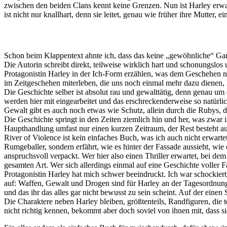
zwischen den beiden Clans kennt keine Grenzen. Nun ist Harley erwac
ist nicht nur knallhart, denn sie leitet, genau wie früher ihre Mutte
Schon beim Klappentext ahnte ich, dass das keine „gewöhnliche“ Gangst
Die Autorin schreibt direkt, teilweise wirklich hart und schonungslos 
Protagonistin Harley in der Ich-Form erzählen, was dem Geschehen n
im Zeitgeschehen miterleben, die uns noch einmal mehr dazu dienen
Die Geschichte selber ist absolut rau und gewalttätig, denn genau um
werden hier mit eingearbeitet und das erschreckenderweise so natürl
Gewalt gibt es auch noch etwas wie Schutz, allein durch die Rubys,
Die Geschichte springt in den Zeiten ziemlich hin und her, was zwar 
Haupthandlung umfast nur einen kurzen Zeitraum, der Rest besteht au
River of Violence ist kein einfaches Buch, was ich auch nicht erwartet
Rumgeballer, sondern erfährt, wie es hinter der Fassade aussieht, wi
anspruchsvoll verpackt. Wer hier also einen Thriller erwartet, bei dem 
gesamten Art. Wer sich allerdings einmal auf eine Geschichte voller Fa
Protagonistin Harley hat mich schwer beeindruckt. Ich war schockiert
auf: Waffen, Gewalt und Drogen sind für Harley an der Tagesordnung. 
und das ihr das alles gar nicht bewusst zu sein scheint. Auf der einen S
Die Charaktere neben Harley bleiben, größtenteils, Randfiguren, die 
nicht richtig kennen, bekommt aber doch soviel von ihnen mit, dass sie