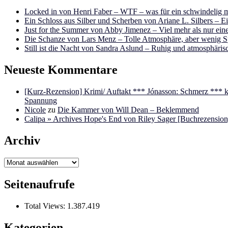
Locked in von Henri Faber – WTF – was für ein schwindelig m
Ein Schloss aus Silber und Scherben von Ariane L. Silbers – E
Just for the Summer von Abby Jimenez – Viel mehr als nur e
Die Schanze von Lars Menz – Tolle Atmosphäre, aber wenig 
Still ist die Nacht von Sandra Aslund – Ruhig und atmosphäris
Neueste Kommentare
[Kurz-Rezension] Krimi/ Auftakt *** Jónasson: Schmerz ***
Spannung
Nicole
zu
Die Kammer von Will Dean – Beklemmend
Calipa » Archives Hope's End von Riley Sager [Buchrezension]
Archiv
Archiv
Seitenaufrufe
Total Views:
1.387.419
Kategorien