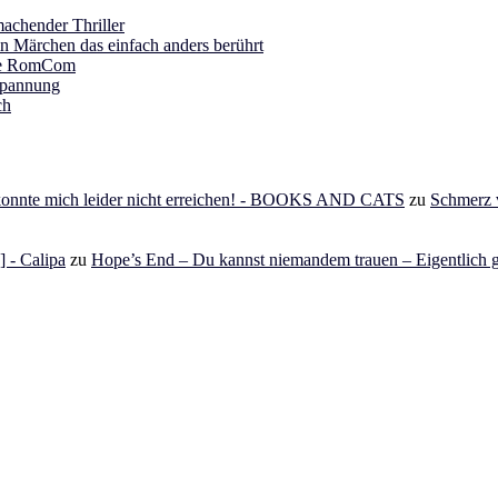
achender Thriller
in Märchen das einfach anders berührt
ine RomCom
Spannung
ch
 konnte mich leider nicht erreichen! - BOOKS AND CATS
zu
Schmerz v
 - Calipa
zu
Hope’s End – Du kannst niemandem trauen – Eigentlich g