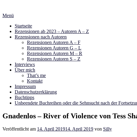
Zum
Inhalt
Menü
springen
Startseite
Rezensionen ab 2023 – Autoren A – Z
Rezensionen nach Autoren
Rezensionen Autoren A – F
Rezensionen Autoren G – L
Rezensionen Autoren M – R
Rezensionen Autoren S – Z
Interviews
Über mich
That’s me
Kontakt
Impressum
Datenschutzerklärung
Buchtipps
Unbeendete Buchreihen oder die Sehnsucht nach der Fortsetzu
Gnadenlos – River of Violence von Tess Sh
Veröffentlicht am
14. April 2019
14. April 2019
von
Silly