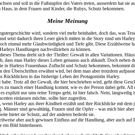
hsen und soll in die Fußstapfen des Vaters treten, ausserdem hat sie 
r, ein Haus, in dem Frauen und Kinder, die Rubys, Schutz bekommen.
Meine Meinung
ergeschichte wird, sondern viel mehr beinhaltet, doch das, was Tess Sh
und setzt dadurch ihren Leser gleich mitten in die Story rund um Harley,
och einmal mehr Glaubwürdigkeit und Tiefe gibt. Diese Erzählweise ha
, Harleys Handlungen nachvollziehen zu können.
 dieses Thema dreht sich der Thriller: Gewalt in allen Variationen. Hä
ich, dass man Harley dieses Leben genauso auch abkauft. Doch neben de
 die in Harleys Frauenhaus Zuflucht und Schutz bekommen, bekommt di
in den Überschriften erwähnt wird, bei dem man aber trotzdem aufpasse
s Rückblicken in das bisherige Leben der Protagonistin Harley.
 habe. Trotz all der Gewalt, die hier beschrieben wird, geht diese Geschi
e es zu manch einer Handlung kommt, wie es der Person dabei geht. All 
es explizit nur ums reine Tempo geht, ist hier falsch. Nein, langweilig 
cetten einlassen möchte, sollte hier zugreifen.
, wenn Harley aus ihrer Kindheit erzählt und ihre Rückblicke mit dem j
Männer sind gewalttätig, Frauen sind die Opfer – was mich hier aber ri
eite bietet sie Schutz, auf der anderen bedroht sie.
teilweise aber auch gewissen Einfluss auf die Handlung, aber auch auf
 ein Bild hinterlassen.