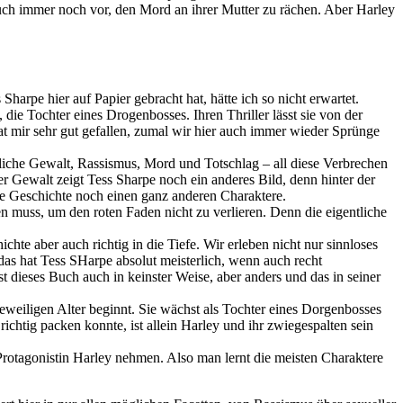
auch immer noch vor, den Mord an ihrer Mutter zu rächen. Aber Harley
arpe hier auf Papier gebracht hat, hätte ich so nicht erwartet.
 die Tochter eines Drogenbosses. Ihren Thriller lässt sie von der
t mir sehr gut gefallen, zumal wir hier auch immer wieder Sprünge
usliche Gewalt, Rassismus, Mord und Totschlag – all diese Verbrechen
r Gewalt zeigt Tess Sharpe noch ein anderes Bild, denn hinter der
e Geschichte noch einen ganz anderen Charaktere.
n muss, um den roten Faden nicht zu verlieren. Denn die eigentliche
chte aber auch richtig in die Tiefe. Wir erleben nicht nur sinnloses
das hat Tess SHarpe absolut meisterlich, wenn auch recht
ist dieses Buch auch in keinster Weise, aber anders und das in seiner
eweiligen Alter beginnt. Sie wächst als Tochter eines Dorgenbosses
chtig packen konnte, ist allein Harley und ihr zwiegespalten sein
 Protagonistin Harley nehmen. Also man lernt die meisten Charaktere